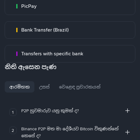
PicPay
Bank Transfer (Brazil)
Transfers with specific bank
නිති ඇසෙන පැණ
ආරම්භක
උසස්
වෙළෙඳ ප්‍රචාරකයන්
P2P හුවමාරුව යනු කුමක් ද?
1
Binance P2P මත මා දේශීයව Bitcoin විකුණන්නේ
2
කෙසේ ද?