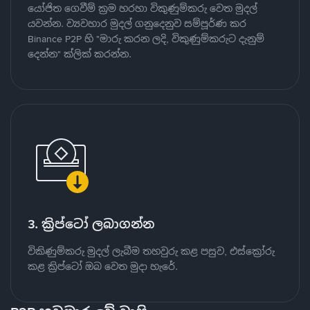
යෝජිත ගෙවීම් ක්‍රම හරහා විකුණුම්කරු වෙත මුදල්
යවන්න. ව්‍යවහාර මුදල් ගනුදෙනුව සම්පූර්ණ කර
Binance P2P හි "මාරු කරන ලදි, විකුණුම්කරුට දැනුම්
දෙන්න" ක්ලික් කරන්න.
3. ක්‍රිප්ටෝ ලබාගන්න
විකිණුම්කරු මුදල් ලැබීම තහවුරු කළ පසුව, එස්ක්‍රෝරු
කළ ක්‍රිප්ටෝ ඔබ වෙත මුදා හැරේ.