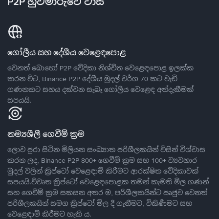
P2P හුවමාරුවේ වාසි
ගෝලීය සහ දේශීය වෙළෙඳපොළ
වෙනත් බොහෝ P2P වේදිකා නිශ්චිත වෙළෙඳපොළ ඉලක්ක
කරන විට, Binance P2P දේශීය මුදල් වර්ග 70 කට වැඩි
ගණනකට සහය දක්වන සැබෑ ගෝලීය වෙළෙඳ අත්දැකීමක්
සපයයි.
නම්‍යශීලී ගෙවීම් ක්‍රම
ලොව පුරා සිටින මිලියන සංඛ්‍යාත පරිශීලකයින් විසින් විශ්වාස
කරන ලද, Binance P2P 800+ ගෙවීම් ක්‍රම සහ 100+ ව්‍යවහාර
මුදල් වලින් ක්‍රිප්ටෝ වෙළෙඳාම් කිරීමට ආරක්ෂිත වේදිකාවක්
සපයයි.විවෘත ක්‍රිප්ටෝ වෙළෙඳපොළක තමන් කැමති මිල ගණන්
සහ ගෙවීම් ක්‍රම සකසන අතර ම, පරිශීලකයින්ට ඍජුව වෙනත්
පරිශීලකයින් සමග ක්‍රිප්ටෝ මිල දී ගැනීමට, විකිණීමට සහ
වෙළෙඳාම් කිරීමට හැකි ය.