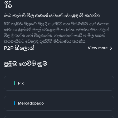
ඔබ කැමති මිල ගණන් යටතේ වෙළෙඳාම් කරන්න
ඔබ කැමති මිලකට මිල දී ගැනීමට සහ විකිණීමට ඇති නිදහස
සමගග ක්‍රිප්ටෝ මුදල් වෙළෙඳාම් කරන්න. පවතින දීමනාවලින්
මිල දී ගන්න හෝ විකුණන්න, නැතහොත් ඔබේ ම මිල සකස්
කරගැනීමට වෙළෙඳ දැන්වීම් නිර්මාණය කරන්න.
P2P බ්ලොග්
View more
ප්‍රමුඛ ගෙවීම් ක්‍රම
Pix
Mercadopago