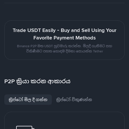
Trade USDT Easily - Buy and Sell Using Your
Favorite Payment Methods
Binance P2P මත USDT හුවමාරු කරන්න. මිලදී ගැනීමට සහ
විකිණීමට පහත හොඳම දීමනා සොයන්න Tether
P2P ක්‍රියා කරන ආකාරය
ක්‍රිප්ටෝ මිල දී ගන්න
ක්‍රිප්ටෝ විකුණන්න