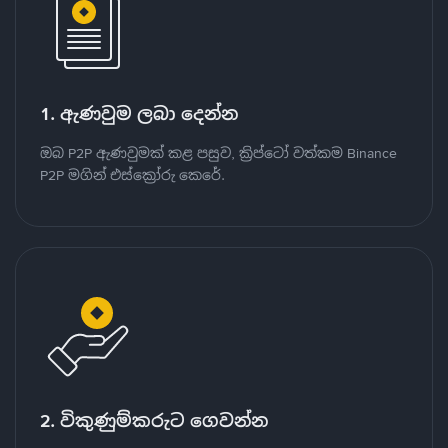
1. ඇණවුම ලබා දෙන්න
ඔබ P2P ඇණවුමක් කළ පසුව, ක්‍රිප්ටෝ වත්කම Binance
P2P මගින් එස්ක්‍රෝරු කෙරේ.
2. විකුණුම්කරුට ගෙවන්න