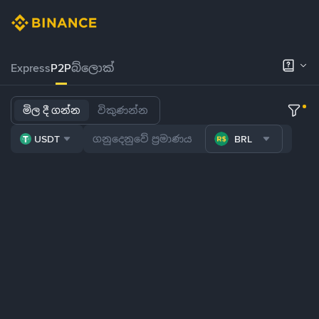
Express
P2P
බ්ලොක්
මිල දී ගන්න
විකුණන්න
USDT
BRL