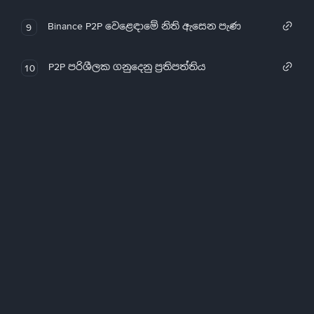
Binance P2P වෙළෙඳාමේ නිති ඇසෙන පැණ
9
P2P පරිශීලක ගනුදෙනු ප්‍රතිපත්තිය
10