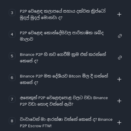
P2P වෙළෙඳ කලාපයේ සහාය දක්වන ක්‍රිප්ටෝ
3
මුදල් මුදල් මොනවා ද?
P2P වෙළෙඳ කොන්දේසිවල පාරිභාෂික ශබ්ද
4
මාලාව
Binance P2P හි නව ගෙවීම් ක්‍රම එක් කරන්නේ
5
කෙසේ ද?
Binance P2P මත දේශීයව Bitcoin මිල දී ගන්නේ
6
කෙසේ ද?
අනෙකුත් P2P වෙළෙඳපොළ වලට වඩා Binance
7
P2P වඩා හොඳ වන්නේ ඇයි?
වංචාවෙන් මා ආරක්ෂා වන්නේ කෙසේ ද? Binance
8
P2P Escrow FTW!