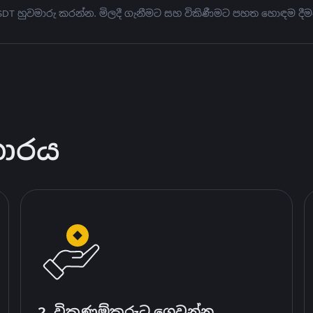
USDT හුවමාරු කරන්න. මිලදී ගැනීමට සහ විකිණීමට පහත හොඳම දීම
කාරය
2. විකුණුම්කරුට ගෙවන්න