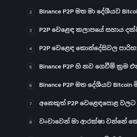
Binance P2P මත මා දේශීයව Bitc
2
P2P වෙළෙඳ කලාපයේ සහාය දක්වන 
3
P2P වෙළෙඳ කොන්දේසිවල පාරිභ
4
Binance P2P හි නව ගෙවීම් ක්‍රම
5
Binance P2P මත දේශීයව Bitcoin 
6
අනෙකුත් P2P වෙළෙඳපොළ වලට ව
7
වංචාවෙන් මා ආරක්ෂා වන්නේ කෙස
8