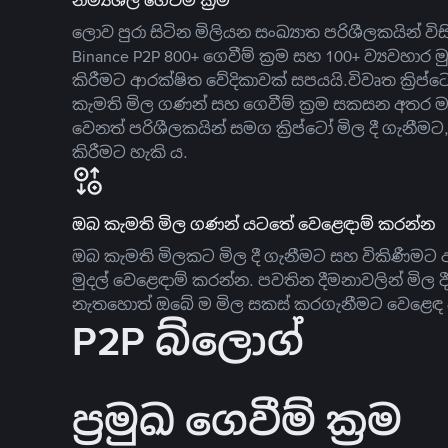
නම්‍යශීලී ගෙවීම් ක්‍රම
ලොව පුරා සිටින මිලියන සංඛ්‍යාත පරිශීලකයින් වි
Binance P2P 800+ ගෙවීම් ක්‍රම සහ 100+ ව්‍යවහාර මු
කිරීමට ආරක්ෂිත වේදිකාවක් සපයයි.විවෘත ක්‍ර
කැමති මිල ගණන් සහ ගෙවීම් ක්‍රම සකසන අතර ම
වෙනත් පරිශීලකයින් සමග ක්‍රිප්ටෝ මිල දී ගැනීම
කිරීමට හැකි ය.
ඔබ කැමති මිල ගණන් යටතේ වෙළෙඳාම් කරන්න
ඔබ කැමති මිලකට මිල දී ගැනීමට සහ විකිණීමට ඇ
මුදල් වෙළෙඳාම් කරන්න. පවතින දීමනාවලින් මිල 
නැතහොත් ඔබේ ම මිල සකස් කරගැනීමට වෙළෙඳ දැ
P2P බ්ලොග්
ප්‍රමුඛ ගෙවීම් ක්‍රම