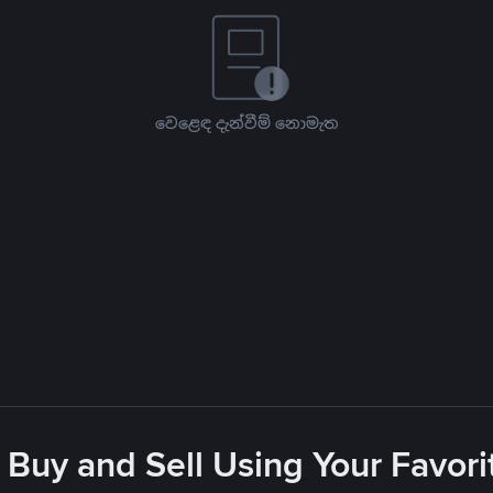
වෙළෙඳ දැන්වීම් නොමැත
 Buy and Sell Using Your Favo