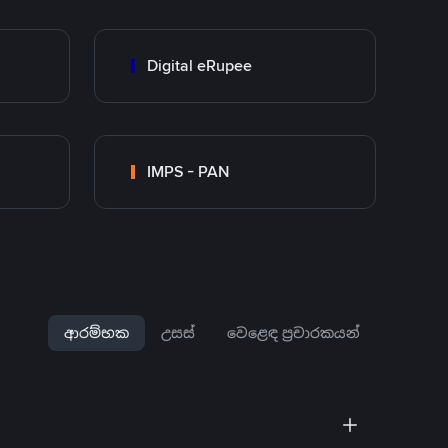
Digital eRupee
IMPS - PAN
ආරම්භක
උසස්
වෙළෙඳ ප්‍රචාරකයන්