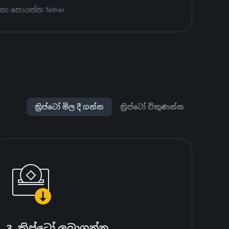
නා සොයන්න Tether
ක්‍රිප්ටෝ මිල දී ගන්න
ක්‍රිප්ටෝ විකුණන්න
3. ක්‍රිප්ටෝ ලබාගන්න