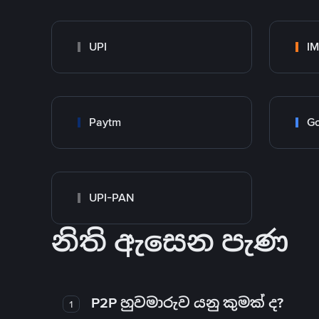
UPI
I
Paytm
Go
UPI-PAN
නිති ඇසෙන පැණ
P2P හුවමාරුව යනු කුමක් ද?
1