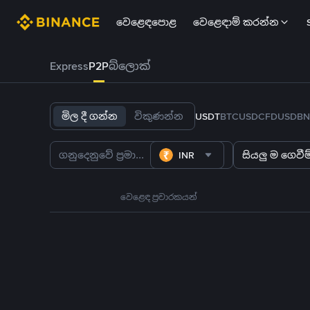
වෙළෙඳපොළ
වෙළෙඳාම් කරන්න
Express
P2P
බ්ලොක්
මිල දී ගන්න
විකුණන්න
USDT
BTC
USDC
FDUSD
BN
INR
සියලු ම ගෙවීම්
වෙළෙඳ ප්‍රචාරකයන්