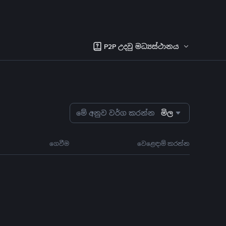
P2P උදවු මධ්‍යස්ථානය
මේ අනුව වර්ග කරන්න
මිල
ගෙවීම
වෙළෙඳාම් කරන්න