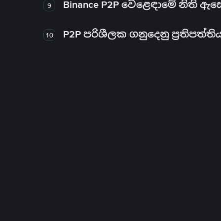
Binance P2P වෙළෙඳාමේ නිති ඇ
9
P2P පරිශීලක ගනුදෙනු ප්‍රතිපත්ති
10