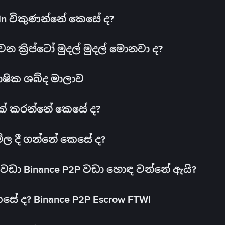
oin විකුණන්නේ කෙසේ ද?
ක්‍රිප්ටෝ මුදල් මුදල් මොනවා ද?
ාෂික ශබ්ද මාලාව
 එක් කරන්නේ කෙසේ ද?
මිල දී ගන්නේ කෙසේ ද?
ඩා Binance P2P වඩා හොඳ වන්නේ ඇයි?
ේ ද? Binance P2P Escrow FTW!