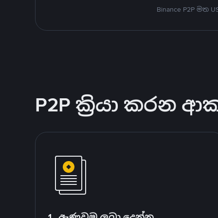
Binance P2P මත 
P2P ක්‍රියා කරන ආ
1. ඇණවුම ලබා දෙන්න