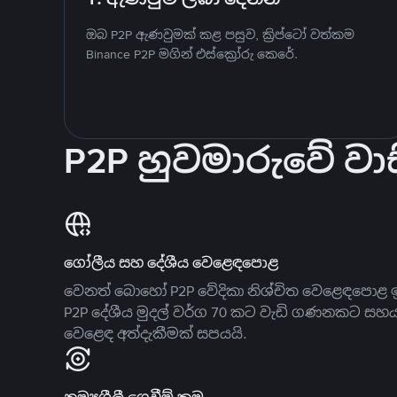
ඔබ P2P ඇණවුමක් කළ පසුව, ක්‍රිප්ටෝ වත්කම
Binance P2P මගින් එස්ක්‍රෝරු කෙරේ.
P2P හුවමාරුවේ වාස
ගෝලීය සහ දේශීය වෙළෙඳපොළ
වෙනත් බොහෝ P2P වේදිකා නිශ්චිත වෙළෙඳපොළ ඉ
P2P දේශීය මුදල් වර්ග 70 කට වැඩි ගණනකට සහ
වෙළෙඳ අත්දැකීමක් සපයයි.