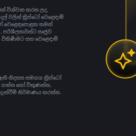
සින් විශ්වාස කරන ලද,
දල් වලින් ක්‍රිප්ටෝ වෙළෙඳාම්
ිප්ටෝ වෙළෙඳපොළක තමන්
, පරිශීලකයින්ට ඍජුව
ට, විකිණීමට සහ වෙළෙඳාම්
ති නිදහස සමගග ක්‍රිප්ටෝ
දී ගන්න හෝ විකුණන්න,
න්වීම් නිර්මාණය කරන්න.