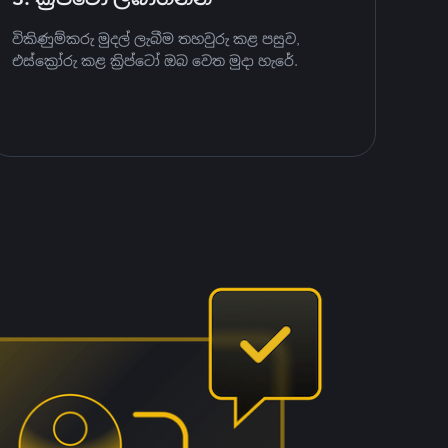
විකිණුම්කරු මුදල් ලැබීම තහවුරු කළ පසුව,
එස්ක්‍රෝරු කළ ක්‍රිප්ටෝ ඔබ වෙත මුදා හැරේ.