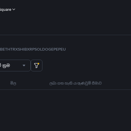
Square
B
ETH
TRX
SHIB
XRP
SOL
DOGE
PEPE
U
 ක්‍රම
මිල
ලබා ගත හැකි ය/ඇණවුම් සීමාව