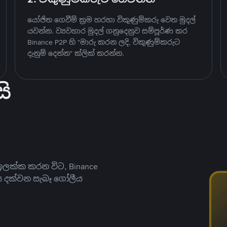
යෝජිත ගෙවීම් ක්‍රම හරහා විකුණුම්කරු වෙත මුදල්
යවන්න. ව්‍යවහාර මුදල් ගනුදෙනුව සම්පූර්ණ කර
Binance P2P හි "මාරු කරන ලදි, විකුණුම්කරුට
දැනුම් දෙන්න" ක්ලික් කරන්න.
ි
ලක්ක කරන විට, Binance
ය දක්වන සැබෑ ගෝලීය