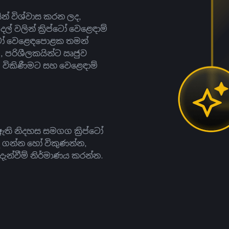
සින් විශ්වාස කරන ලද,
දල් වලින් ක්‍රිප්ටෝ වෙළෙඳාම්
ිප්ටෝ වෙළෙඳපොළක තමන්
, පරිශීලකයින්ට ඍජුව
ට, විකිණීමට සහ වෙළෙඳාම්
ති නිදහස සමගග ක්‍රිප්ටෝ
දී ගන්න හෝ විකුණන්න,
න්වීම් නිර්මාණය කරන්න.