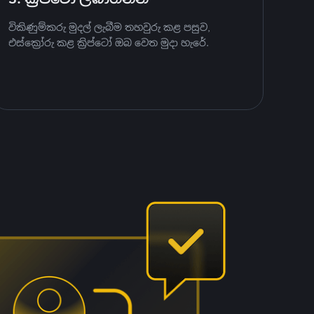
විකිණුම්කරු මුදල් ලැබීම තහවුරු කළ පසුව,
එස්ක්‍රෝරු කළ ක්‍රිප්ටෝ ඔබ වෙත මුදා හැරේ.