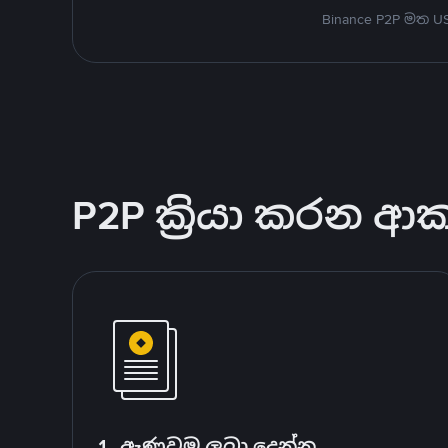
Binance P2P මත 
P2P ක්‍රියා කරන ආ
1. ඇණවුම ලබා දෙන්න