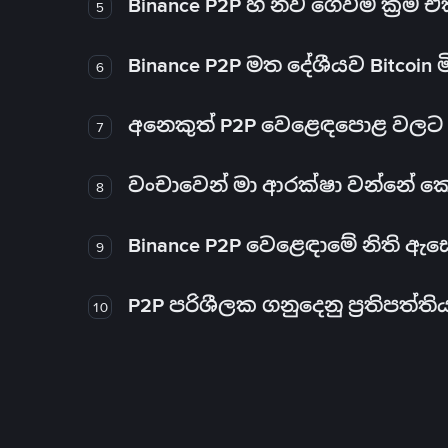
Binance P2P හි නව ගෙවීම් ක්‍රම
5
Binance P2P මත දේශීයව Bitcoin 
6
අනෙකුත් P2P වෙළෙඳපොළ වලට ව
7
වංචාවෙන් මා ආරක්ෂා වන්නේ කෙස
8
Binance P2P වෙළෙඳාමේ නිති ඇ
9
P2P පරිශීලක ගනුදෙනු ප්‍රතිපත්ති
10