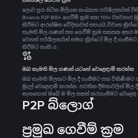
නම්‍යශීලී ගෙවීම් ක්‍රම
ලොව පුරා සිටින මිලියන සංඛ්‍යාත පරිශීලකයින් වි
Binance P2P 800+ ගෙවීම් ක්‍රම සහ 100+ ව්‍යවහාර මු
කිරීමට ආරක්ෂිත වේදිකාවක් සපයයි.විවෘත ක්‍ර
කැමති මිල ගණන් සහ ගෙවීම් ක්‍රම සකසන අතර ම
වෙනත් පරිශීලකයින් සමග ක්‍රිප්ටෝ මිල දී ගැනීම
කිරීමට හැකි ය.
ඔබ කැමති මිල ගණන් යටතේ වෙළෙඳාම් කරන්න
ඔබ කැමති මිලකට මිල දී ගැනීමට සහ විකිණීමට ඇ
මුදල් වෙළෙඳාම් කරන්න. පවතින දීමනාවලින් මිල 
නැතහොත් ඔබේ ම මිල සකස් කරගැනීමට වෙළෙඳ දැ
P2P බ්ලොග්
ප්‍රමුඛ ගෙවීම් ක්‍රම