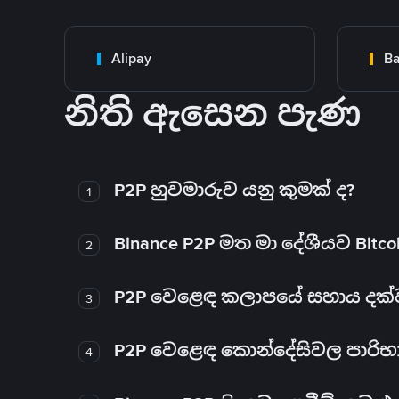
Alipay
Ba
නිති ඇසෙන පැණ
P2P හුවමාරුව යනු කුමක් ද?
1
Binance P2P මත මා දේශීයව Bitc
2
P2P වෙළෙඳ කලාපයේ සහාය දක්වන 
3
P2P වෙළෙඳ කොන්දේසිවල පාරිභ
4