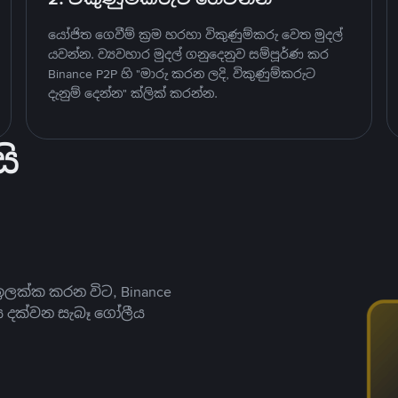
යෝජිත ගෙවීම් ක්‍රම හරහා විකුණුම්කරු වෙත මුදල්
යවන්න. ව්‍යවහාර මුදල් ගනුදෙනුව සම්පූර්ණ කර
Binance P2P හි "මාරු කරන ලදි, විකුණුම්කරුට
දැනුම් දෙන්න" ක්ලික් කරන්න.
ි
ලක්ක කරන විට, Binance
ය දක්වන සැබෑ ගෝලීය