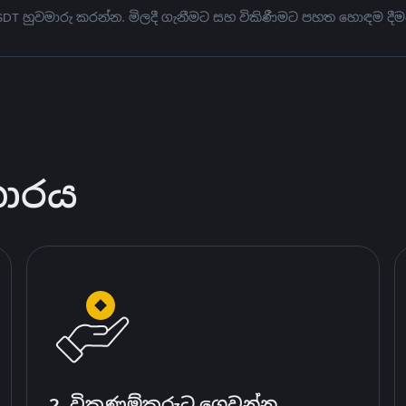
USDT හුවමාරු කරන්න. මිලදී ගැනීමට සහ විකිණීමට පහත හොඳම දීම
කාරය
2. විකුණුම්කරුට ගෙවන්න