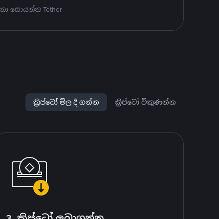
නා සොයන්න Tether
ක්‍රිප්ටෝ මිල දී ගන්න
ක්‍රිප්ටෝ විකුණන්න
3. ක්‍රිප්ටෝ ලබාගන්න