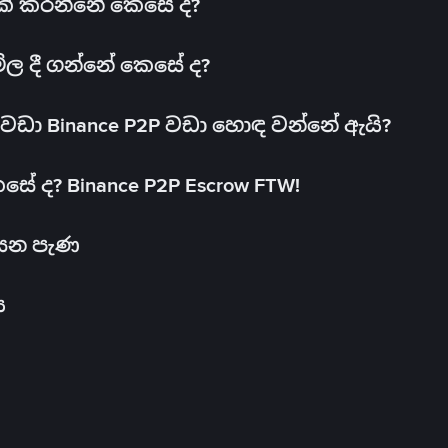
 එක් කරන්නේ කෙසේ ද?
මිල දී ගන්නේ කෙසේ ද?
ඩා Binance P2P වඩා හොඳ වන්නේ ඇයි?
ේ ද? Binance P2P Escrow FTW!
සෙන පැණ
ය