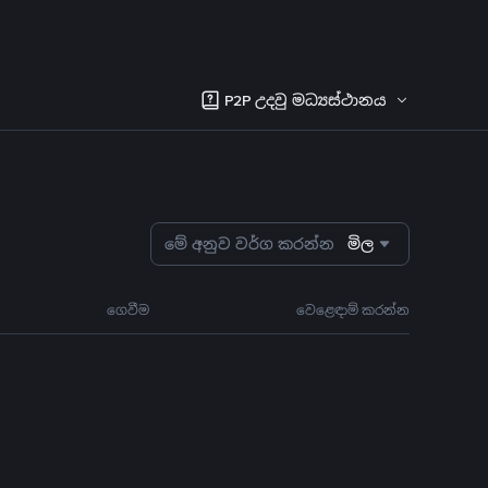
P2P උදවු මධ්‍යස්ථානය
මේ අනුව වර්ග කරන්න
මිල
ගෙවීම
වෙළෙඳාම් කරන්න