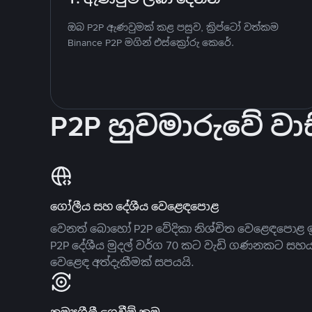
ඔබ P2P ඇණවුමක් කළ පසුව, ක්‍රිප්ටෝ වත්කම
Binance P2P මගින් එස්ක්‍රෝරු කෙරේ.
P2P හුවමාරුවේ වාස
ගෝලීය සහ දේශීය වෙළෙඳපොළ
වෙනත් බොහෝ P2P වේදිකා නිශ්චිත වෙළෙඳපොළ ඉ
P2P දේශීය මුදල් වර්ග 70 කට වැඩි ගණනකට සහ
වෙළෙඳ අත්දැකීමක් සපයයි.