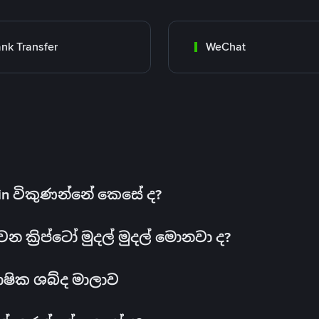
nk Transfer
WeChat
oin විකුණන්නේ කෙසේ ද?
ක්‍රිප්ටෝ මුදල් මුදල් මොනවා ද?
ාෂික ශබ්ද මාලාව