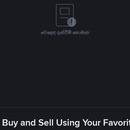
වෙළෙඳ දැන්වීම් නොමැත
 Buy and Sell Using Your Favo