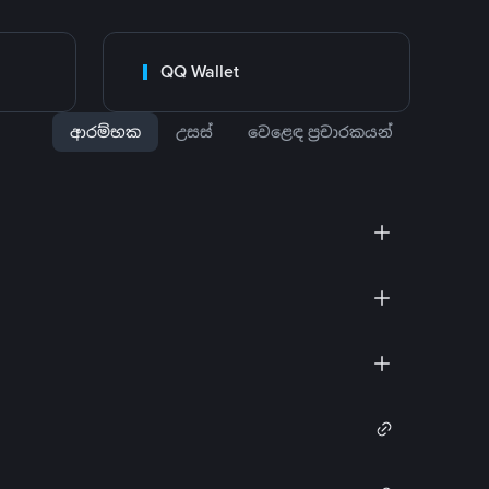
QQ Wallet
ආරම්භක
උසස්
වෙළෙඳ ප්‍රචාරකයන්