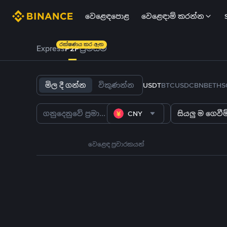
වෙළෙඳපොළ
වෙළෙඳාම් කරන්න
රක්ෂණය කර ඇත
Express
P2P
ප්‍රිමියම්
මිල දී ගන්න
විකුණන්න
USDT
BTC
USDC
BNB
ETH
S
CNY
සියලු ම ගෙවීම්
වෙළෙඳ ප්‍රචාරකයන්