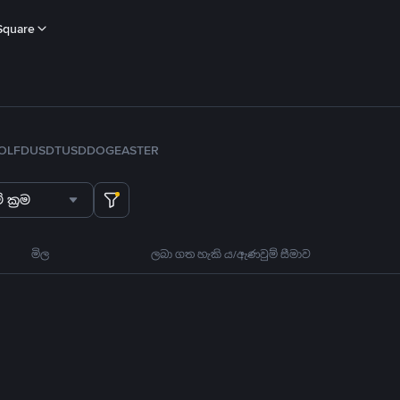
Square
OL
FDUSD
TUSD
DOGE
ASTER
 ක්‍රම
මිල
ලබා ගත හැකි ය/ඇණවුම් සීමාව