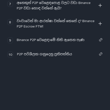
අනෙකුත් P2P වෙළෙඳපොළ වලට වඩා Binance
7
P2P වඩා හොඳ වන්නේ ඇයි?
වංචාවෙන් මා ආරක්ෂා වන්නේ කෙසේ ද? Binance
8
P2P Escrow FTW!
Binance P2P වෙළෙඳාමේ නිති ඇසෙන පැණ
9
P2P පරිශීලක ගනුදෙනු ප්‍රතිපත්තිය
10