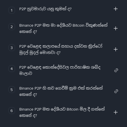
P2P හුවමාරුව යනු කුමක් ද?
1
Binance P2P මත මා දේශීයව Bitcoin විකුණන්නේ
2
කෙසේ ද?
P2P වෙළෙඳ කලාපයේ සහාය දක්වන ක්‍රිප්ටෝ
3
මුදල් මුදල් මොනවා ද?
P2P වෙළෙඳ කොන්දේසිවල පාරිභාෂික ශබ්ද
4
මාලාව
Binance P2P හි නව ගෙවීම් ක්‍රම එක් කරන්නේ
5
කෙසේ ද?
Binance P2P මත දේශීයව Bitcoin මිල දී ගන්නේ
6
කෙසේ ද?