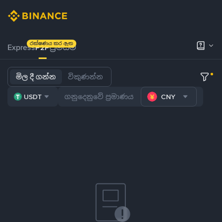
රක්ෂණය කර ඇත
Express
P2P
ප්‍රිමියම්
මිල දී ගන්න
විකුණන්න
USDT
CNY