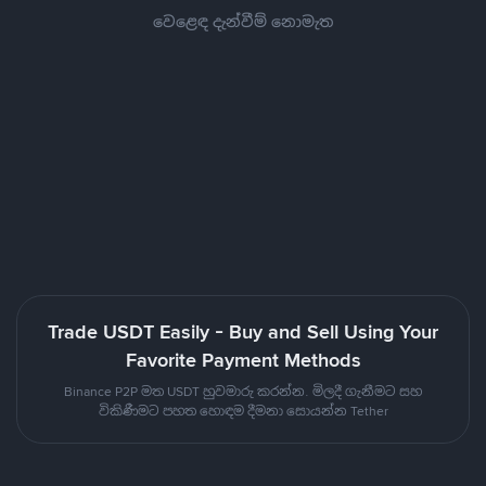
වෙළෙඳ දැන්වීම් නොමැත
Trade USDT Easily - Buy and Sell Using Your
Favorite Payment Methods
Binance P2P මත USDT හුවමාරු කරන්න. මිලදී ගැනීමට සහ
විකිණීමට පහත හොඳම දීමනා සොයන්න Tether