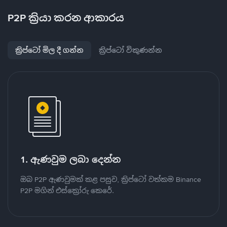
P2P ක්‍රියා කරන ආකාරය
ක්‍රිප්ටෝ මිල දී ගන්න
ක්‍රිප්ටෝ විකුණන්න
1. ඇණවුම ලබා දෙන්න
ඔබ P2P ඇණවුමක් කළ පසුව, ක්‍රිප්ටෝ වත්කම Binance
P2P මගින් එස්ක්‍රෝරු කෙරේ.