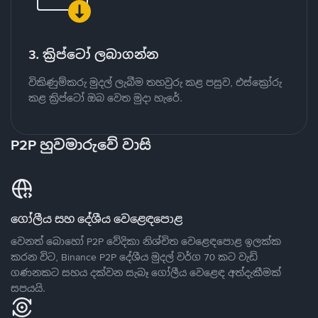
3. ක්‍රිප්ටෝ ලබාගන්න
විකිණුම්කරු මුදල් ලැබීම තහවුරු කළ පසුව, එස්ක්‍රෝරු
කළ ක්‍රිප්ටෝ ඔබ වෙත මුදා හැරේ.
P2P හුවමාරුවේ වාසි
ගෝලීය සහ දේශීය වෙළෙඳපොළ
වෙනත් බොහෝ P2P වේදිකා නිශ්චිත වෙළෙඳපොළ ඉලක්ක
කරන විට, Binance P2P දේශීය මුදල් වර්ග 70 කට වැඩි
ගණනකට සහය දක්වන සැබෑ ගෝලීය වෙළෙඳ අත්දැකීමක්
සපයයි.