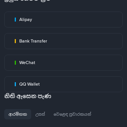
Alipay
Bank Transfer
WeChat
QQ Wallet
නිති ඇසෙන පැණ
ආරම්භක
උසස්
වෙළෙඳ ප්‍රචාරකයන්