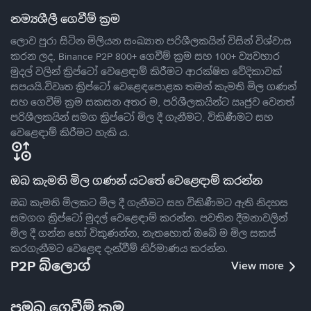
නම්‍යශීලී ගෙවීම් ක්‍රම
ලොව පුරා සිටින මිලියන සංඛ්‍යාත පරිශීලකයින් විසින් විශ්වාස
කරන ලද, Binance P2P 800+ ගෙවීම් ක්‍රම සහ 100+ ව්‍යවහාර
මුදල් වලින් ක්‍රිප්ටෝ වෙළෙඳාම් කිරීමට ආරක්ෂිත වේදිකාවක්
සපයයි.විවෘත ක්‍රිප්ටෝ වෙළෙඳපොළක තමන් කැමති මිල ගණන්
සහ ගෙවීම් ක්‍රම සකසන අතර ම, පරිශීලකයින්ට ඍජුව වෙනත්
පරිශීලකයින් සමග ක්‍රිප්ටෝ මිල දී ගැනීමට, විකිණීමට සහ
වෙළෙඳාම් කිරීමට හැකි ය.
ඔබ කැමති මිල ගණන් යටතේ වෙළෙඳාම් කරන්න
ඔබ කැමති මිලකට මිල දී ගැනීමට සහ විකිණීමට ඇති නිදහස
සමගග ක්‍රිප්ටෝ මුදල් වෙළෙඳාම් කරන්න. පවතින දීමනාවලින්
මිල දී ගන්න හෝ විකුණන්න, නැතහොත් ඔබේ ම මිල සකස්
කරගැනීමට වෙළෙඳ දැන්වීම් නිර්මාණය කරන්න.
P2P බ්ලොග්
View more
ප්‍රමුඛ ගෙවීම් ක්‍රම