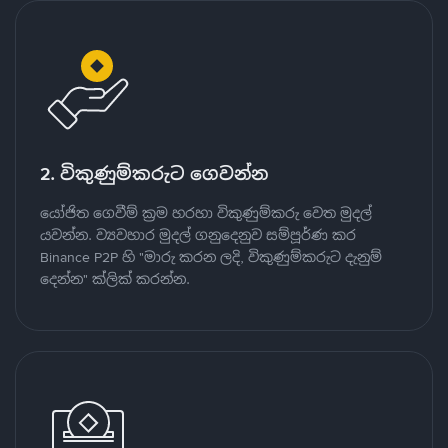
2. විකුණුම්කරුට ගෙවන්න
යෝජිත ගෙවීම් ක්‍රම හරහා විකුණුම්කරු වෙත මුදල්
යවන්න. ව්‍යවහාර මුදල් ගනුදෙනුව සම්පූර්ණ කර
Binance P2P හි "මාරු කරන ලදි, විකුණුම්කරුට දැනුම්
දෙන්න" ක්ලික් කරන්න.