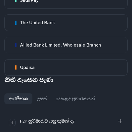
SadaPay
The United Bank
Allied Bank Limited, Wholesale Branch
Upaisa
නිති ඇසෙන පැණ
ආරම්භක
උසස්
වෙළෙඳ ප්‍රචාරකයන්
P2P හුවමාරුව යනු කුමක් ද?
1