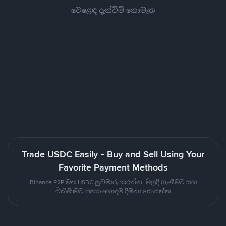
වෙළෙඳ දැන්වීම් නොමැත
Trade USDC Easily - Buy and Sell Using Your
Favorite Payment Methods
Binance P2P මත USDC හුවමාරු කරන්න. මිලදී ගැනීමට සහ
විකිණීමට පහත හොඳම දීමනා සොයන්න