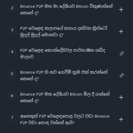
Binance P2P මත මා දේශීයව Bitcoin විකුණන්නේ
2
කෙසේ ද?
P2P වෙළෙඳ කලාපයේ සහාය දක්වන ක්‍රිප්ටෝ
3
මුදල් මුදල් මොනවා ද?
P2P වෙළෙඳ කොන්දේසිවල පාරිභාෂික ශබ්ද
4
මාලාව
Binance P2P හි නව ගෙවීම් ක්‍රම එක් කරන්නේ
5
කෙසේ ද?
Binance P2P මත දේශීයව Bitcoin මිල දී ගන්නේ
6
කෙසේ ද?
අනෙකුත් P2P වෙළෙඳපොළ වලට වඩා Binance
7
P2P වඩා හොඳ වන්නේ ඇයි?