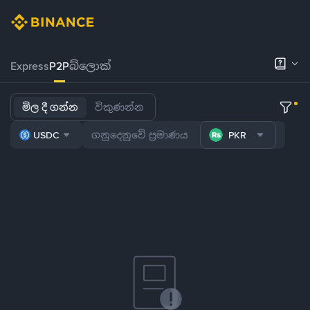
Express
P2P
බ්ලොක්
මිල දී ගන්න
විකුණන්න
USDC
PKR