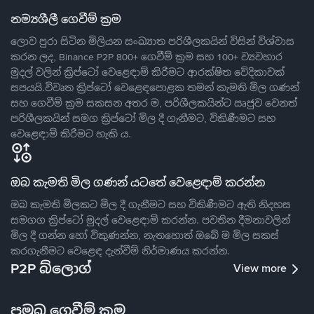
නම්‍යශීලී ගෙවීම් ක්‍රම
ලොව පුරා සිටින මිලියන සංඛ්‍යාත පරිශීලකයින් විසින් විශ්වාස
කරන ලද, Binance P2P 800+ ගෙවීම් ක්‍රම සහ 100+ ව්‍යවහාර
මුදල් වලින් ක්‍රිප්ටෝ වෙළෙඳාම් කිරීමට ආරක්ෂිත වේදිකාවක්
සපයයි.විවෘත ක්‍රිප්ටෝ වෙළෙඳපොළක තමන් කැමති මිල ගණන්
සහ ගෙවීම් ක්‍රම සකසන අතර ම, පරිශීලකයින්ට ඍජුව වෙනත්
පරිශීලකයින් සමග ක්‍රිප්ටෝ මිල දී ගැනීමට, විකිණීමට සහ
වෙළෙඳාම් කිරීමට හැකි ය.
ඔබ කැමති මිල ගණන් යටතේ වෙළෙඳාම් කරන්න
ඔබ කැමති මිලකට මිල දී ගැනීමට සහ විකිණීමට ඇති නිදහස
සමගග ක්‍රිප්ටෝ මුදල් වෙළෙඳාම් කරන්න. පවතින දීමනාවලින්
මිල දී ගන්න හෝ විකුණන්න, නැතහොත් ඔබේ ම මිල සකස්
කරගැනීමට වෙළෙඳ දැන්වීම් නිර්මාණය කරන්න.
P2P බ්ලොග්
View more
ප්‍රමුඛ ගෙවීම් ක්‍රම