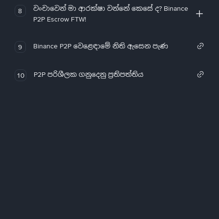
වංචාවෙන් මා ආරක්ෂා වන්නේ කෙසේ ද? Binance
8
P2P Escrow FTW!
Binance P2P වෙළෙඳාමේ නිති ඇසෙන පැණ
9
P2P පරිශීලක ගනුදෙනු ප්‍රතිපත්තිය
10