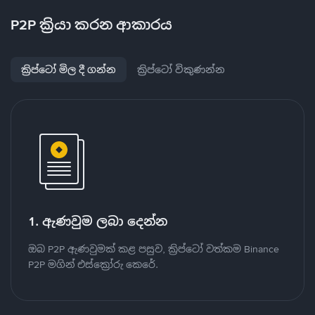
P2P ක්‍රියා කරන ආකාරය
ක්‍රිප්ටෝ මිල දී ගන්න
ක්‍රිප්ටෝ විකුණන්න
1. ඇණවුම ලබා දෙන්න
ඔබ P2P ඇණවුමක් කළ පසුව, ක්‍රිප්ටෝ වත්කම Binance
P2P මගින් එස්ක්‍රෝරු කෙරේ.