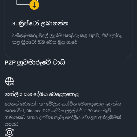
3. ක්‍රිප්ටෝ ලබාගන්න
විකිණුම්කරු මුදල් ලැබීම තහවුරු කළ පසුව, එස්ක්‍රෝරු
කළ ක්‍රිප්ටෝ ඔබ වෙත මුදා හැරේ.
P2P හුවමාරුවේ වාසි
ගෝලීය සහ දේශීය වෙළෙඳපොළ
වෙනත් බොහෝ P2P වේදිකා නිශ්චිත වෙළෙඳපොළ ඉලක්ක
කරන විට, Binance P2P දේශීය මුදල් වර්ග 70 කට වැඩි
ගණනකට සහය දක්වන සැබෑ ගෝලීය වෙළෙඳ අත්දැකීමක්
සපයයි.