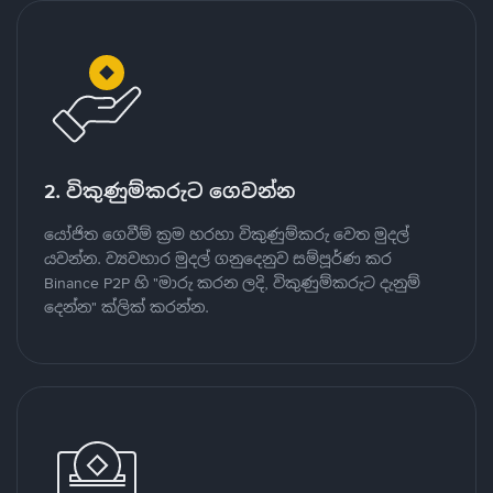
2. විකුණුම්කරුට ගෙවන්න
යෝජිත ගෙවීම් ක්‍රම හරහා විකුණුම්කරු වෙත මුදල්
යවන්න. ව්‍යවහාර මුදල් ගනුදෙනුව සම්පූර්ණ කර
Binance P2P හි "මාරු කරන ලදි, විකුණුම්කරුට දැනුම්
දෙන්න" ක්ලික් කරන්න.