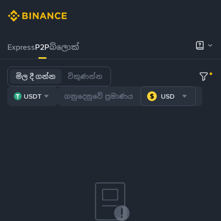
Express
P2P
බ්ලොක්
මිල දී ගන්න
විකුණන්න
USDT
USD