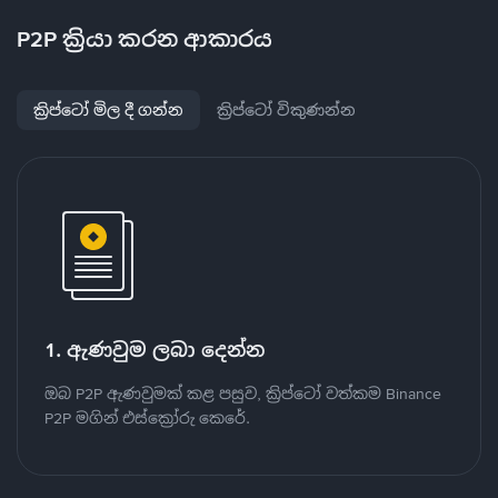
P2P ක්‍රියා කරන ආකාරය
ක්‍රිප්ටෝ මිල දී ගන්න
ක්‍රිප්ටෝ විකුණන්න
1. ඇණවුම ලබා දෙන්න
ඔබ P2P ඇණවුමක් කළ පසුව, ක්‍රිප්ටෝ වත්කම Binance
P2P මගින් එස්ක්‍රෝරු කෙරේ.