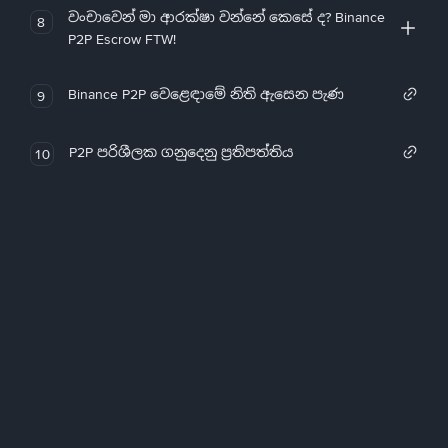
වංචාවෙන් මා ආරක්ෂා වන්නේ කෙසේ ද? Binance
8
P2P Escrow FTW!
Binance P2P වෙළෙඳාමේ නිති ඇසෙන පැණ
9
P2P පරිශීලක ගනුදෙනු ප්‍රතිපත්තිය
10