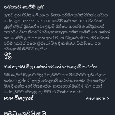
නම්‍යශීලී ගෙවීම් ක්‍රම
ලොව පුරා සිටින මිලියන සංඛ්‍යාත පරිශීලකයින් විසින් විශ්වාස
කරන ලද, Binance P2P 800+ ගෙවීම් ක්‍රම සහ 100+ ව්‍යවහාර
මුදල් වලින් ක්‍රිප්ටෝ වෙළෙඳාම් කිරීමට ආරක්ෂිත වේදිකාවක්
සපයයි.විවෘත ක්‍රිප්ටෝ වෙළෙඳපොළක තමන් කැමති මිල ගණන්
සහ ගෙවීම් ක්‍රම සකසන අතර ම, පරිශීලකයින්ට ඍජුව වෙනත්
පරිශීලකයින් සමග ක්‍රිප්ටෝ මිල දී ගැනීමට, විකිණීමට සහ
වෙළෙඳාම් කිරීමට හැකි ය.
ඔබ කැමති මිල ගණන් යටතේ වෙළෙඳාම් කරන්න
ඔබ කැමති මිලකට මිල දී ගැනීමට සහ විකිණීමට ඇති නිදහස
සමගග ක්‍රිප්ටෝ මුදල් වෙළෙඳාම් කරන්න. පවතින දීමනාවලින්
මිල දී ගන්න හෝ විකුණන්න, නැතහොත් ඔබේ ම මිල සකස්
කරගැනීමට වෙළෙඳ දැන්වීම් නිර්මාණය කරන්න.
P2P බ්ලොග්
View more
ප්‍රමුඛ ගෙවීම් ක්‍රම