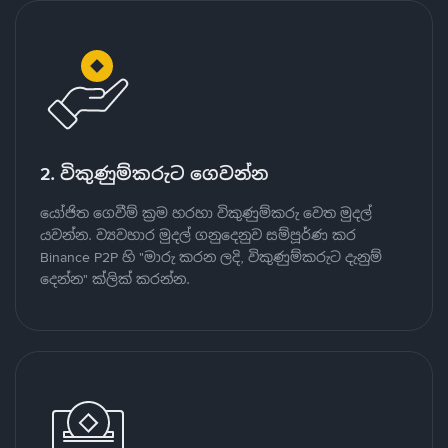
2. විකුණුම්කරුට ගෙවන්න
යෝජිත ගෙවීම් ක්‍රම හරහා විකුණුම්කරු වෙත මුදල්
යවන්න. ව්‍යවහාර මුදල් ගනුදෙනුව සම්පූර්ණ කර
Binance P2P හි "මාරු කරන ලදි, විකුණුම්කරුට දැනුම්
දෙන්න" ක්ලික් කරන්න.