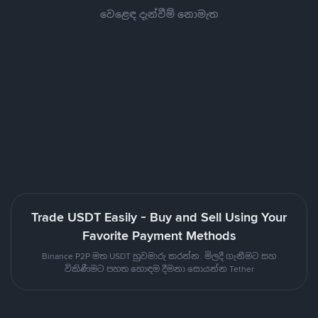
වෙළෙඳ දැන්වීම් නොමැත
Trade USDT Easily - Buy and Sell Using Your
Favorite Payment Methods
Binance P2P මත USDT හුවමාරු කරන්න. මිලදී ගැනීමට සහ
විකිණීමට පහත හොඳම දීමනා සොයන්න Tether