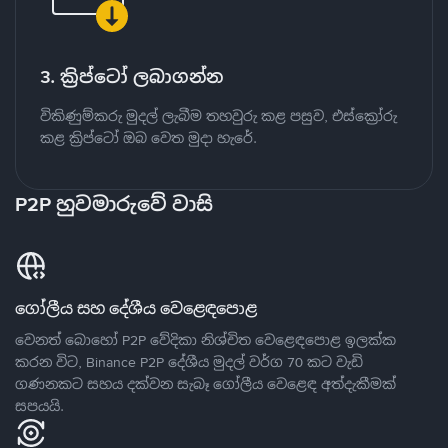
3. ක්‍රිප්ටෝ ලබාගන්න
විකිණුම්කරු මුදල් ලැබීම තහවුරු කළ පසුව, එස්ක්‍රෝරු
කළ ක්‍රිප්ටෝ ඔබ වෙත මුදා හැරේ.
P2P හුවමාරුවේ වාසි
ගෝලීය සහ දේශීය වෙළෙඳපොළ
වෙනත් බොහෝ P2P වේදිකා නිශ්චිත වෙළෙඳපොළ ඉලක්ක
කරන විට, Binance P2P දේශීය මුදල් වර්ග 70 කට වැඩි
ගණනකට සහය දක්වන සැබෑ ගෝලීය වෙළෙඳ අත්දැකීමක්
සපයයි.