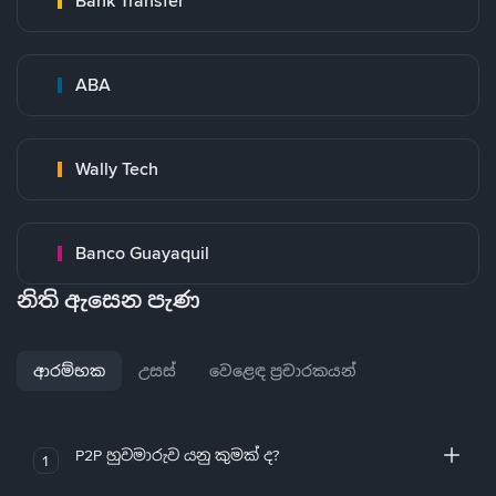
Bank Transfer
ABA
Wally Tech
Banco Guayaquil
නිති ඇසෙන පැණ
ආරම්භක
උසස්
වෙළෙඳ ප්‍රචාරකයන්
P2P හුවමාරුව යනු කුමක් ද?
1