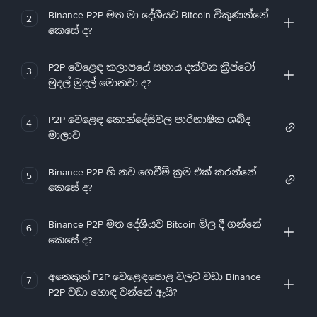
Binance P2P මත මා දේශීයව Bitcoin විකුණන්නේ
2
කෙසේ ද?
P2P වෙළෙඳ කලාපයේ සහාය දක්වන ක්‍රිප්ටෝ
3
මුදල් මුදල් මොනවා ද?
P2P වෙළෙඳ කොන්දේසිවල පාරිභාෂික ශබ්ද
4
මාලාව
Binance P2P හි නව ගෙවීම් ක්‍රම එක් කරන්නේ
5
කෙසේ ද?
Binance P2P මත දේශීයව Bitcoin මිල දී ගන්නේ
6
කෙසේ ද?
අනෙකුත් P2P වෙළෙඳපොළ වලට වඩා Binance
7
P2P වඩා හොඳ වන්නේ ඇයි?