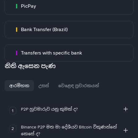
PicPay
Bank Transfer (Brazil)
Transfers with specific bank
නිති ඇසෙන පැණ
ආරම්භක
උසස්
වෙළෙඳ ප්‍රචාරකයන්
P2P හුවමාරුව යනු කුමක් ද?
1
Binance P2P මත මා දේශීයව Bitcoin විකුණන්නේ
2
කෙසේ ද?