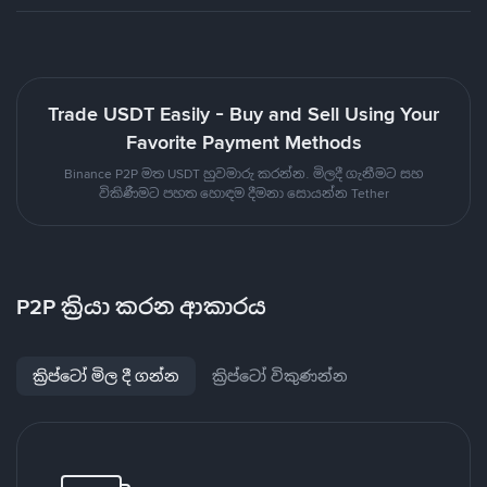
Trade USDT Easily - Buy and Sell Using Your
Favorite Payment Methods
Binance P2P මත USDT හුවමාරු කරන්න. මිලදී ගැනීමට සහ
විකිණීමට පහත හොඳම දීමනා සොයන්න Tether
P2P ක්‍රියා කරන ආකාරය
ක්‍රිප්ටෝ මිල දී ගන්න
ක්‍රිප්ටෝ විකුණන්න