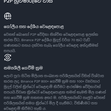
P2P හුවමාරුවේ වාසි
ගෝලීය සහ දේශීය වෙළෙඳපොළ
වෙනත් බොහෝ P2P වේදිකා නිශ්චිත වෙළෙඳපොළ ඉලක්ක
කරන විට, Binance P2P දේශීය මුදල් වර්ග 70 කට වැඩි
ගණනකට සහය දක්වන සැබෑ ගෝලීය වෙළෙඳ අත්දැකීමක්
සපයයි.
නම්‍යශීලී ගෙවීම් ක්‍රම
ලොව පුරා සිටින මිලියන සංඛ්‍යාත පරිශීලකයින් විසින් විශ්වාස
කරන ලද, Binance P2P 800+ ගෙවීම් ක්‍රම සහ 100+ ව්‍යවහාර
මුදල් වලින් ක්‍රිප්ටෝ වෙළෙඳාම් කිරීමට ආරක්ෂිත වේදිකාවක්
සපයයි.විවෘත ක්‍රිප්ටෝ වෙළෙඳපොළක තමන් කැමති මිල ගණන්
සහ ගෙවීම් ක්‍රම සකසන අතර ම, පරිශීලකයින්ට ඍජුව වෙනත්
පරිශීලකයින් සමග ක්‍රිප්ටෝ මිල දී ගැනීමට, විකිණීමට සහ
වෙළෙඳාම් කිරීමට හැකි ය.