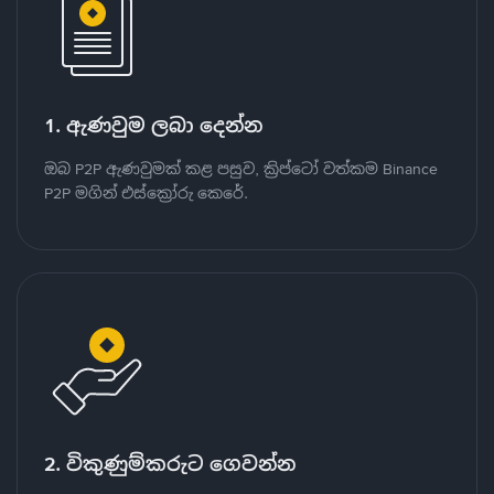
1. ඇණවුම ලබා දෙන්න
ඔබ P2P ඇණවුමක් කළ පසුව, ක්‍රිප්ටෝ වත්කම Binance
P2P මගින් එස්ක්‍රෝරු කෙරේ.
2. විකුණුම්කරුට ගෙවන්න