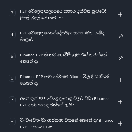
P2P වෙළෙඳ කලාපයේ සහාය දක්වන ක්‍රිප්ටෝ
3
මුදල් මුදල් මොනවා ද?
P2P වෙළෙඳ කොන්දේසිවල පාරිභාෂික ශබ්ද
4
මාලාව
Binance P2P හි නව ගෙවීම් ක්‍රම එක් කරන්නේ
5
කෙසේ ද?
Binance P2P මත දේශීයව Bitcoin මිල දී ගන්නේ
6
කෙසේ ද?
අනෙකුත් P2P වෙළෙඳපොළ වලට වඩා Binance
7
P2P වඩා හොඳ වන්නේ ඇයි?
වංචාවෙන් මා ආරක්ෂා වන්නේ කෙසේ ද? Binance
8
P2P Escrow FTW!