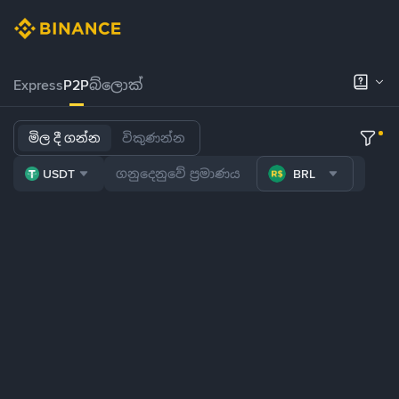
Express
P2P
බ්ලොක්
මිල දී ගන්න
විකුණන්න
USDT
BRL