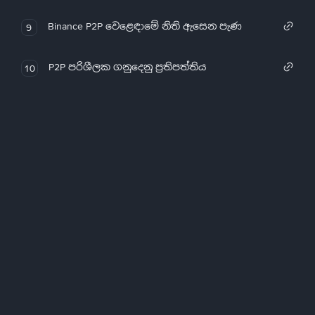
Binance P2P වෙළෙඳාමේ නිති ඇසෙන පැණ
9
P2P පරිශීලක ගනුදෙනු ප්‍රතිපත්තිය
10