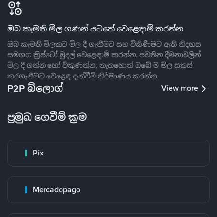
ඔබ කැමති මිල ගණන් යටතේ වෙළෙඳාම් කරන්න
ඔබ කැමති මිලකට මිල දී ගැනීමට සහ විකිණීමට ඇති නිදහස
සමගග ක්‍රිප්ටෝ මුදල් වෙළෙඳාම් කරන්න. පවතින දීමනාවලින්
මිල දී ගන්න හෝ විකුණන්න, නැතහොත් ඔබේ ම මිල සකස්
කරගැනීමට වෙළෙඳ දැන්වීම් නිර්මාණය කරන්න.
P2P බ්ලොග්
View more
ප්‍රමුඛ ගෙවීම් ක්‍රම
Pix
Mercadopago