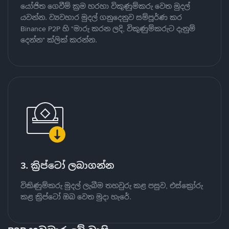
යෝජිත ගෙවීම් ක්‍රම හරහා විකුණුම්කරු වෙත මුදල්
යවන්න. ව්‍යවහාර මුදල් ගනුදෙනුව සම්පූර්ණ කර
Binance P2P හි "මාරු කරන ලදි, විකුණුම්කරුට දැනුම්
දෙන්න" ක්ලික් කරන්න.
3. ක්‍රිප්ටෝ ලබාගන්න
විකිණුම්කරු මුදල් ලැබීම තහවුරු කළ පසුව, එස්ක්‍රෝරු
කළ ක්‍රිප්ටෝ ඔබ වෙත මුදා හැරේ.