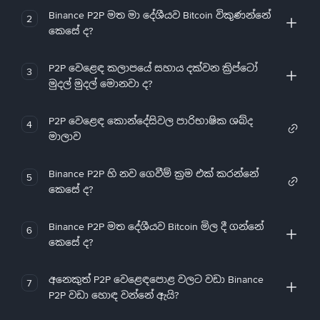
Binance P2P මත මා දේශීයව Bitcoin විකුණන්නේ
2
කෙසේ ද?
P2P වෙළෙඳ කලාපයේ සහාය දක්වන ක්‍රිප්ටෝ
3
මුදල් මුදල් මොනවා ද?
P2P වෙළෙඳ කොන්දේසිවල පාරිභාෂික ශබ්ද
4
මාලාව
Binance P2P හි නව ගෙවීම් ක්‍රම එක් කරන්නේ
5
කෙසේ ද?
Binance P2P මත දේශීයව Bitcoin මිල දී ගන්නේ
6
කෙසේ ද?
අනෙකුත් P2P වෙළෙඳපොළ වලට වඩා Binance
7
P2P වඩා හොඳ වන්නේ ඇයි?