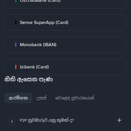
OschadBank (Card)
Sense SuperApp (Card)
Monobank (IBAN)
Izibank (Card)
නිති ඇසෙන පැණ
ආරම්භක
උසස්
වෙළෙඳ ප්‍රචාරකයන්
P2P හුවමාරුව යනු කුමක් ද?
1