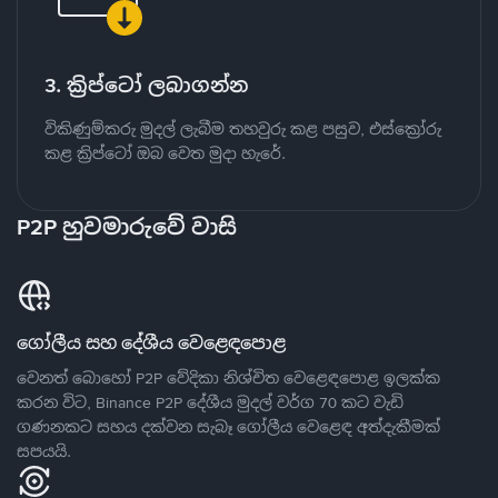
3. ක්‍රිප්ටෝ ලබාගන්න
විකිණුම්කරු මුදල් ලැබීම තහවුරු කළ පසුව, එස්ක්‍රෝරු
කළ ක්‍රිප්ටෝ ඔබ වෙත මුදා හැරේ.
P2P හුවමාරුවේ වාසි
ගෝලීය සහ දේශීය වෙළෙඳපොළ
වෙනත් බොහෝ P2P වේදිකා නිශ්චිත වෙළෙඳපොළ ඉලක්ක
කරන විට, Binance P2P දේශීය මුදල් වර්ග 70 කට වැඩි
ගණනකට සහය දක්වන සැබෑ ගෝලීය වෙළෙඳ අත්දැකීමක්
සපයයි.