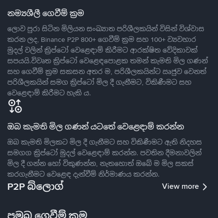
නම්‍යශීලී ගෙවීම් ක්‍රම
ලොව පුරා සිටින මිලියන සංඛ්‍යාත පරිශීලකයින් විසින් විශ්වාස
කරන ලද, Binance P2P 800+ ගෙවීම් ක්‍රම සහ 100+ ව්‍යවහාර
මුදල් වලින් ක්‍රිප්ටෝ වෙළෙඳාම් කිරීමට ආරක්ෂිත වේදිකාවක්
සපයයි.විවෘත ක්‍රිප්ටෝ වෙළෙඳපොළක තමන් කැමති මිල ගණන්
සහ ගෙවීම් ක්‍රම සකසන අතර ම, පරිශීලකයින්ට ඍජුව වෙනත්
පරිශීලකයින් සමග ක්‍රිප්ටෝ මිල දී ගැනීමට, විකිණීමට සහ
වෙළෙඳාම් කිරීමට හැකි ය.
ඔබ කැමති මිල ගණන් යටතේ වෙළෙඳාම් කරන්න
ඔබ කැමති මිලකට මිල දී ගැනීමට සහ විකිණීමට ඇති නිදහස
සමගග ක්‍රිප්ටෝ මුදල් වෙළෙඳාම් කරන්න. පවතින දීමනාවලින්
මිල දී ගන්න හෝ විකුණන්න, නැතහොත් ඔබේ ම මිල සකස්
කරගැනීමට වෙළෙඳ දැන්වීම් නිර්මාණය කරන්න.
P2P බ්ලොග්
View more
ප්‍රමුඛ ගෙවීම් ක්‍රම