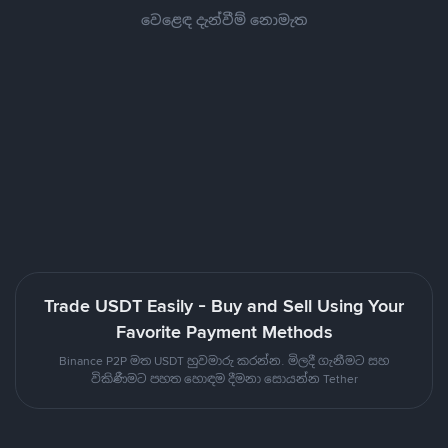
වෙළෙඳ දැන්වීම් නොමැත
Trade USDT Easily - Buy and Sell Using Your
Favorite Payment Methods
Binance P2P මත USDT හුවමාරු කරන්න. මිලදී ගැනීමට සහ
විකිණීමට පහත හොඳම දීමනා සොයන්න Tether