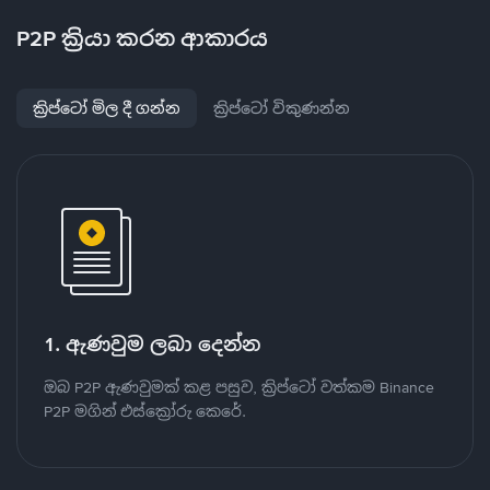
P2P ක්‍රියා කරන ආකාරය
ක්‍රිප්ටෝ මිල දී ගන්න
ක්‍රිප්ටෝ විකුණන්න
1. ඇණවුම ලබා දෙන්න
ඔබ P2P ඇණවුමක් කළ පසුව, ක්‍රිප්ටෝ වත්කම Binance
P2P මගින් එස්ක්‍රෝරු කෙරේ.