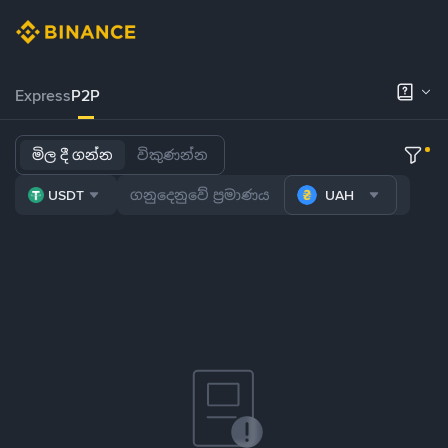
Express
P2P
මිල දී ගන්න
විකුණන්න
USDT
UAH