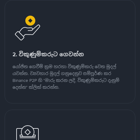
2. විකුණුම්කරුට ගෙවන්න
යෝජිත ගෙවීම් ක්‍රම හරහා විකුණුම්කරු වෙත මුදල්
යවන්න. ව්‍යවහාර මුදල් ගනුදෙනුව සම්පූර්ණ කර
Binance P2P හි "මාරු කරන ලදි, විකුණුම්කරුට දැනුම්
දෙන්න" ක්ලික් කරන්න.