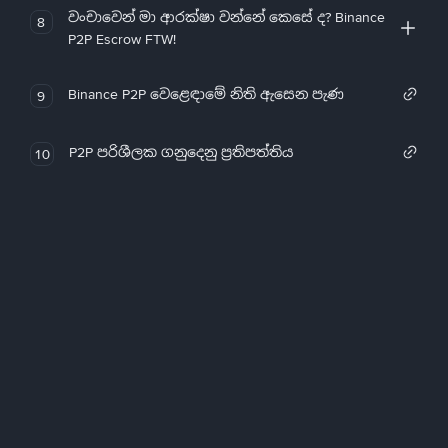
වංචාවෙන් මා ආරක්ෂා වන්නේ කෙසේ ද? Binance
8
P2P Escrow FTW!
Binance P2P වෙළෙඳාමේ නිති ඇසෙන පැණ
9
P2P පරිශීලක ගනුදෙනු ප්‍රතිපත්තිය
10