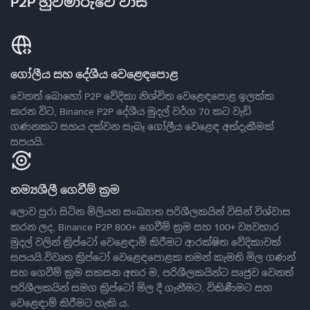
P2P හුවමාරුවේ වාසි
ගෝලීය සහ දේශීය වෙළෙඳපොළ
වෙනත් බොහෝ P2P වේදිකා නිශ්චිත වෙළෙඳපොළ ඉලක්ක
කරන විට, Binance P2P දේශීය මුදල් වර්ග 70 කට වැඩි
ගණනකට සහය දක්වන සැබෑ ගෝලීය වෙළෙඳ අත්දැකීමක්
සපයයි.
නම්‍යශීලී ගෙවීම් ක්‍රම
ලොව පුරා සිටින මිලියන සංඛ්‍යාත පරිශීලකයින් විසින් විශ්වාස
කරන ලද, Binance P2P 800+ ගෙවීම් ක්‍රම සහ 100+ ව්‍යවහාර
මුදල් වලින් ක්‍රිප්ටෝ වෙළෙඳාම් කිරීමට ආරක්ෂිත වේදිකාවක්
සපයයි.විවෘත ක්‍රිප්ටෝ වෙළෙඳපොළක තමන් කැමති මිල ගණන්
සහ ගෙවීම් ක්‍රම සකසන අතර ම, පරිශීලකයින්ට ඍජුව වෙනත්
පරිශීලකයින් සමග ක්‍රිප්ටෝ මිල දී ගැනීමට, විකිණීමට සහ
වෙළෙඳාම් කිරීමට හැකි ය.