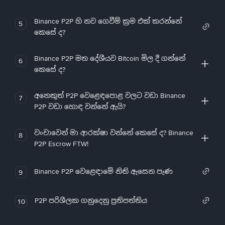
Binance P2P හි නව ගෙවීම් ක්‍රම එක් කරන්නේ
5
කෙසේ ද?
Binance P2P මත දේශීයව Bitcoin මිල දී ගන්නේ
6
කෙසේ ද?
අනෙකුත් P2P වෙළෙඳපොළ වලට වඩා Binance
7
P2P වඩා හොඳ වන්නේ ඇයි?
වංචාවෙන් මා ආරක්ෂා වන්නේ කෙසේ ද? Binance
8
P2P Escrow FTW!
Binance P2P වෙළෙඳාමේ නිති ඇසෙන පැණ
9
P2P පරිශීලක ගනුදෙනු ප්‍රතිපත්තිය
10