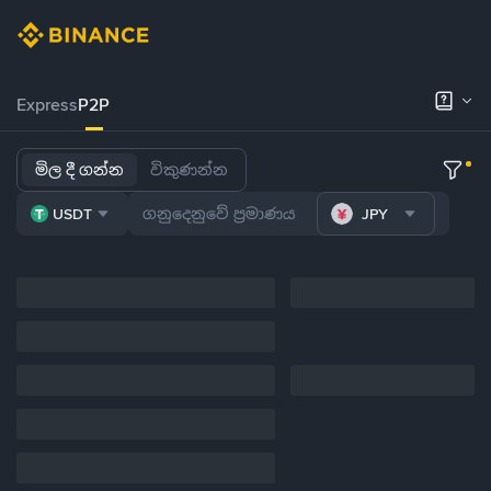
Express
P2P
මිල දී ගන්න
විකුණන්න
USDT
JPY