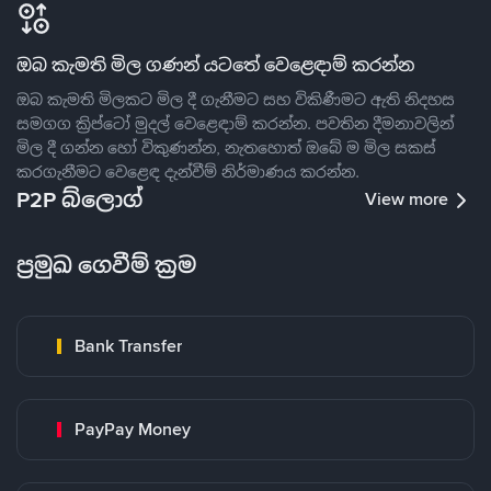
ඔබ කැමති මිල ගණන් යටතේ වෙළෙඳාම් කරන්න
ඔබ කැමති මිලකට මිල දී ගැනීමට සහ විකිණීමට ඇති නිදහස
සමගග ක්‍රිප්ටෝ මුදල් වෙළෙඳාම් කරන්න. පවතින දීමනාවලින්
මිල දී ගන්න හෝ විකුණන්න, නැතහොත් ඔබේ ම මිල සකස්
කරගැනීමට වෙළෙඳ දැන්වීම් නිර්මාණය කරන්න.
P2P බ්ලොග්
View more
ප්‍රමුඛ ගෙවීම් ක්‍රම
Bank Transfer
PayPay Money