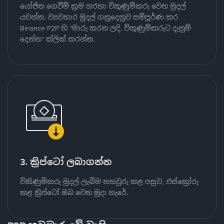
යෝජිත ගෙවීම් ක්‍රම හරහා විකුණුම්කරු වෙත මුදල්
යවන්න. ව්‍යවහාර මුදල් ගනුදෙනුව සම්පූර්ණ කර
Binance P2P හි "මාරු කරන ලදි, විකුණුම්කරුට දැනුම්
දෙන්න" ක්ලික් කරන්න.
3. ක්‍රිප්ටෝ ලබාගන්න
විකිණුම්කරු මුදල් ලැබීම තහවුරු කළ පසුව, එස්ක්‍රෝරු
කළ ක්‍රිප්ටෝ ඔබ වෙත මුදා හැරේ.