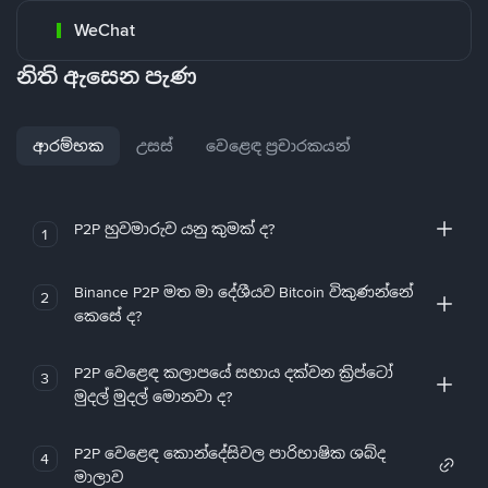
WeChat
නිති ඇසෙන පැණ
ආරම්භක
උසස්
වෙළෙඳ ප්‍රචාරකයන්
P2P හුවමාරුව යනු කුමක් ද?
1
Binance P2P මත මා දේශීයව Bitcoin විකුණන්නේ
2
කෙසේ ද?
P2P වෙළෙඳ කලාපයේ සහාය දක්වන ක්‍රිප්ටෝ
3
මුදල් මුදල් මොනවා ද?
P2P වෙළෙඳ කොන්දේසිවල පාරිභාෂික ශබ්ද
4
මාලාව