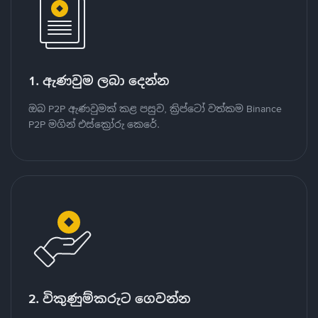
1. ඇණවුම ලබා දෙන්න
ඔබ P2P ඇණවුමක් කළ පසුව, ක්‍රිප්ටෝ වත්කම Binance
P2P මගින් එස්ක්‍රෝරු කෙරේ.
2. විකුණුම්කරුට ගෙවන්න