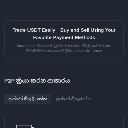
Trade USDT Easily - Buy and Sell Using Your
Favorite Payment Methods
Binance P2P මත USDT හුවමාරු කරන්න. මිලදී ගැනීමට සහ
විකිණීමට පහත හොඳම දීමනා සොයන්න Tether
P2P ක්‍රියා කරන ආකාරය
ක්‍රිප්ටෝ මිල දී ගන්න
ක්‍රිප්ටෝ විකුණන්න