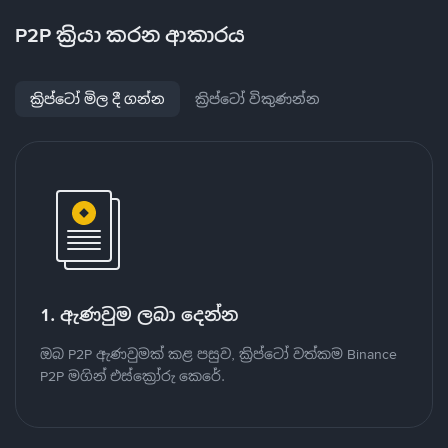
P2P ක්‍රියා කරන ආකාරය
ක්‍රිප්ටෝ මිල දී ගන්න
ක්‍රිප්ටෝ විකුණන්න
1. ඇණවුම ලබා දෙන්න
ඔබ P2P ඇණවුමක් කළ පසුව, ක්‍රිප්ටෝ වත්කම Binance
P2P මගින් එස්ක්‍රෝරු කෙරේ.