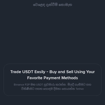
වෙළෙඳ දැන්වීම් නොමැත
Trade USDT Easily - Buy and Sell Using Your
Favorite Payment Methods
Binance P2P මත USDT හුවමාරු කරන්න. මිලදී ගැනීමට සහ
විකිණීමට පහත හොඳම දීමනා සොයන්න Tether