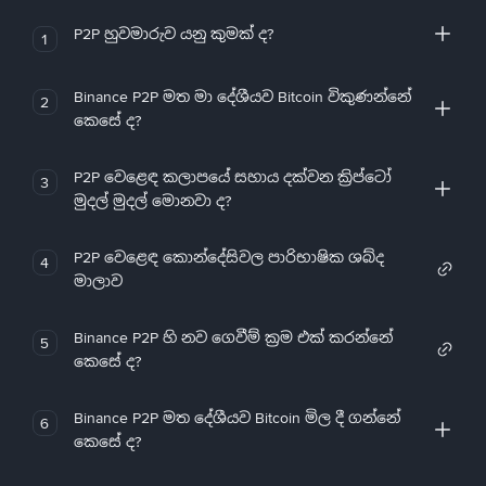
P2P හුවමාරුව යනු කුමක් ද?
1
Binance P2P මත මා දේශීයව Bitcoin විකුණන්නේ
2
කෙසේ ද?
P2P වෙළෙඳ කලාපයේ සහාය දක්වන ක්‍රිප්ටෝ
3
මුදල් මුදල් මොනවා ද?
P2P වෙළෙඳ කොන්දේසිවල පාරිභාෂික ශබ්ද
4
මාලාව
Binance P2P හි නව ගෙවීම් ක්‍රම එක් කරන්නේ
5
කෙසේ ද?
Binance P2P මත දේශීයව Bitcoin මිල දී ගන්නේ
6
කෙසේ ද?