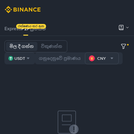
රක්ෂණය කර ඇත
Express
P2P
ප්‍රිමියම්
මිල දී ගන්න
විකුණන්න
USDT
CNY