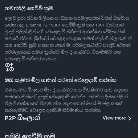
නම්‍යශීලී ගෙවීම් ක්‍රම
ලොව පුරා සිටින මිලියන සංඛ්‍යාත පරිශීලකයින් විසින් විශ්වාස
කරන ලද, Binance P2P 800+ ගෙවීම් ක්‍රම සහ 100+ ව්‍යවහාර
මුදල් වලින් ක්‍රිප්ටෝ වෙළෙඳාම් කිරීමට ආරක්ෂිත වේදිකාවක්
සපයයි.විවෘත ක්‍රිප්ටෝ වෙළෙඳපොළක තමන් කැමති මිල ගණන්
සහ ගෙවීම් ක්‍රම සකසන අතර ම, පරිශීලකයින්ට ඍජුව වෙනත්
පරිශීලකයින් සමග ක්‍රිප්ටෝ මිල දී ගැනීමට, විකිණීමට සහ
වෙළෙඳාම් කිරීමට හැකි ය.
ඔබ කැමති මිල ගණන් යටතේ වෙළෙඳාම් කරන්න
ඔබ කැමති මිලකට මිල දී ගැනීමට සහ විකිණීමට ඇති නිදහස
සමගග ක්‍රිප්ටෝ මුදල් වෙළෙඳාම් කරන්න. පවතින දීමනාවලින්
මිල දී ගන්න හෝ විකුණන්න, නැතහොත් ඔබේ ම මිල සකස්
කරගැනීමට වෙළෙඳ දැන්වීම් නිර්මාණය කරන්න.
P2P බ්ලොග්
View more
ප්‍රමුඛ ගෙවීම් ක්‍රම