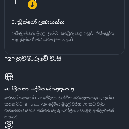
3. ක්‍රිප්ටෝ ලබාගන්න
විකිණුම්කරු මුදල් ලැබීම තහවුරු කළ පසුව, එස්ක්‍රෝරු
කළ ක්‍රිප්ටෝ ඔබ වෙත මුදා හැරේ.
P2P හුවමාරුවේ වාසි
ගෝලීය සහ දේශීය වෙළෙඳපොළ
වෙනත් බොහෝ P2P වේදිකා නිශ්චිත වෙළෙඳපොළ ඉලක්ක
කරන විට, Binance P2P දේශීය මුදල් වර්ග 70 කට වැඩි
ගණනකට සහය දක්වන සැබෑ ගෝලීය වෙළෙඳ අත්දැකීමක්
සපයයි.