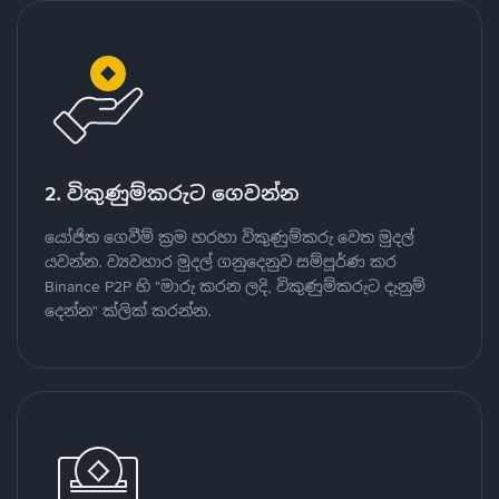
2. විකුණුම්කරුට ගෙවන්න
යෝජිත ගෙවීම් ක්‍රම හරහා විකුණුම්කරු වෙත මුදල්
යවන්න. ව්‍යවහාර මුදල් ගනුදෙනුව සම්පූර්ණ කර
Binance P2P හි "මාරු කරන ලදි, විකුණුම්කරුට දැනුම්
දෙන්න" ක්ලික් කරන්න.