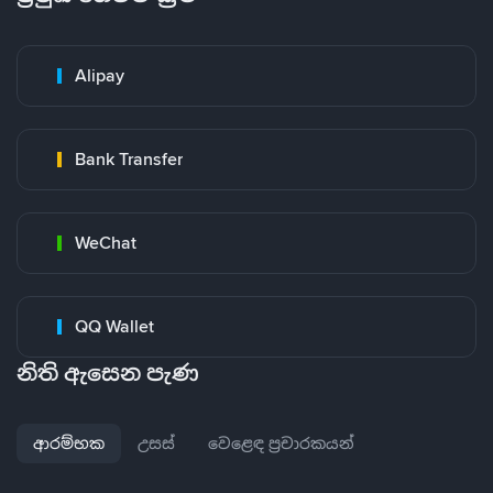
Alipay
Bank Transfer
WeChat
QQ Wallet
නිති ඇසෙන පැණ
ආරම්භක
උසස්
වෙළෙඳ ප්‍රචාරකයන්