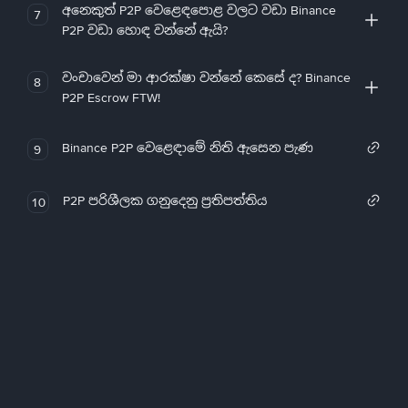
අනෙකුත් P2P වෙළෙඳපොළ වලට වඩා Binance
7
P2P වඩා හොඳ වන්නේ ඇයි?
වංචාවෙන් මා ආරක්ෂා වන්නේ කෙසේ ද? Binance
8
P2P Escrow FTW!
Binance P2P වෙළෙඳාමේ නිති ඇසෙන පැණ
9
P2P පරිශීලක ගනුදෙනු ප්‍රතිපත්තිය
10