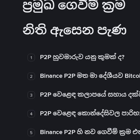
ප්‍රමුඛ ගෙවීම් ක්‍රම
නිති ඇසෙන පැණ
P2P හුවමාරුව යනු කුමක් ද?
1
Binance P2P මත මා දේශීයව Bitc
2
P2P වෙළෙඳ කලාපයේ සහාය දක්වන 
3
P2P වෙළෙඳ කොන්දේසිවල පාරිභ
4
Binance P2P හි නව ගෙවීම් ක්‍රම
5