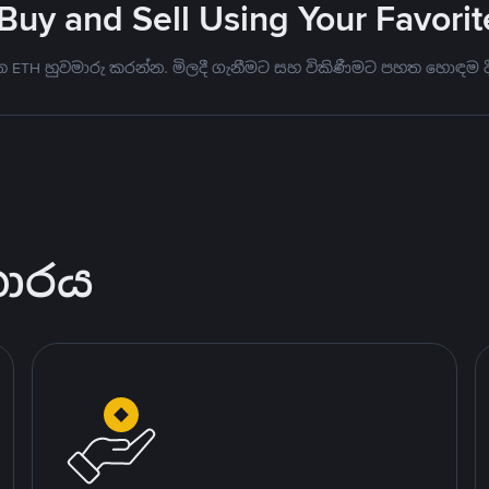
 Buy and Sell Using Your Favor
මත ETH හුවමාරු කරන්න. මිලදී ගැනීමට සහ විකිණීමට පහත හොඳම
කාරය