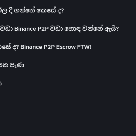
මිල දී ගන්නේ කෙසේ ද?
ඩා Binance P2P වඩා හොඳ වන්නේ ඇයි?
ේ ද? Binance P2P Escrow FTW!
සෙන පැණ
ය