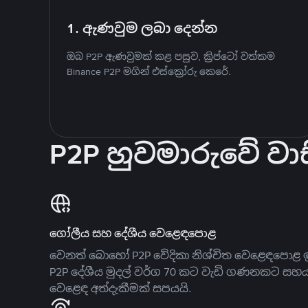
1. ඇණවුම ලබා දෙන්න
ඔබ P2P ඇණවුමක් කළ පසුව, ක්‍රිප්ටෝ වත්කම
Binance P2P මගින් එස්ක්‍රෝරු කෙරේ.
P2P හුවමාරුවේ වාස
ගෝලීය සහ දේශීය වෙළෙඳපොළ
වෙනත් බොහෝ P2P වේදිකා නිශ්චිත වෙළෙඳපොළ ඉ
P2P දේශීය මුදල් වර්ග 70 කට වැඩි ගණනකට සහ
වෙළෙඳ අත්දැකීමක් සපයයි.