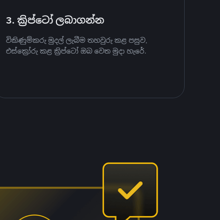
3. ක්‍රිප්ටෝ ලබාගන්න
විකිණුම්කරු මුදල් ලැබීම තහවුරු කළ පසුව,
එස්ක්‍රෝරු කළ ක්‍රිප්ටෝ ඔබ වෙත මුදා හැරේ.