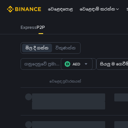
වෙළෙඳපොළ
වෙළෙඳාම් කරන්න
Express
P2P
මිල දී ගන්න
විකුණන්න
AED
සියලු ම ගෙවීම්
වෙළෙඳ ප්‍රචාරකයන්