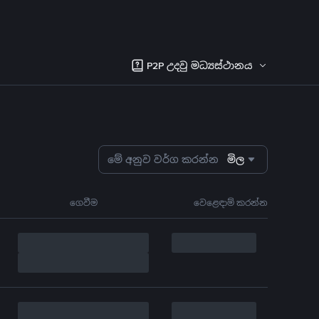
P2P උදවු මධ්‍යස්ථානය
මේ අනුව වර්ග කරන්න
මිල
ගෙවීම
වෙළෙඳාම් කරන්න