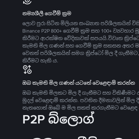
නම්‍යශීලී ගෙවීම් ක්‍රම
ලොව පුරා සිටින මිලියන සංඛ්‍යාත පරිශීලකයින් වි
Binance P2P 800+ ගෙවීම් ක්‍රම සහ 100+ ව්‍යවහාර මු
කිරීමට ආරක්ෂිත වේදිකාවක් සපයයි.විවෘත ක්‍ර
කැමති මිල ගණන් සහ ගෙවීම් ක්‍රම සකසන අතර ම
වෙනත් පරිශීලකයින් සමග ක්‍රිප්ටෝ මිල දී ගැනීම
කිරීමට හැකි ය.
ඔබ කැමති මිල ගණන් යටතේ වෙළෙඳාම් කරන්න
ඔබ කැමති මිලකට මිල දී ගැනීමට සහ විකිණීමට ඇ
මුදල් වෙළෙඳාම් කරන්න. පවතින දීමනාවලින් මිල 
නැතහොත් ඔබේ ම මිල සකස් කරගැනීමට වෙළෙඳ දැ
P2P බ්ලොග්