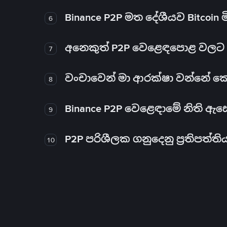
Binance P2P මත දේශීයව Bitcoin 
6
අනෙකුත් P2P වෙළෙඳපොළ වලට ව
7
වංචාවෙන් මා ආරක්ෂා වන්නේ කෙස
8
Binance P2P වෙළෙඳාමේ නිති ඇ
9
P2P පරිශීලක ගනුදෙනු ප්‍රතිපත්ති
10