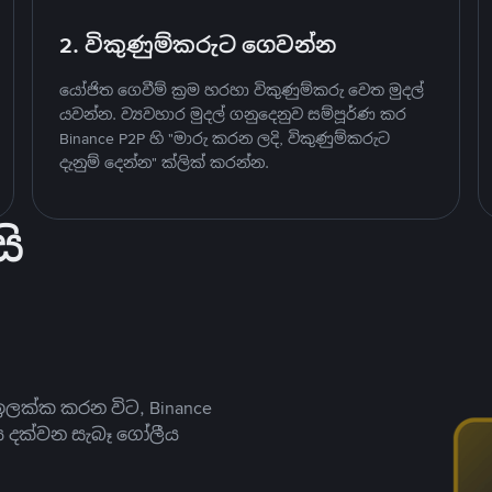
2. විකුණුම්කරුට ගෙවන්න
යෝජිත ගෙවීම් ක්‍රම හරහා විකුණුම්කරු වෙත මුදල්
යවන්න. ව්‍යවහාර මුදල් ගනුදෙනුව සම්පූර්ණ කර
Binance P2P හි "මාරු කරන ලදි, විකුණුම්කරුට
දැනුම් දෙන්න" ක්ලික් කරන්න.
ි
ලක්ක කරන විට, Binance
ය දක්වන සැබෑ ගෝලීය