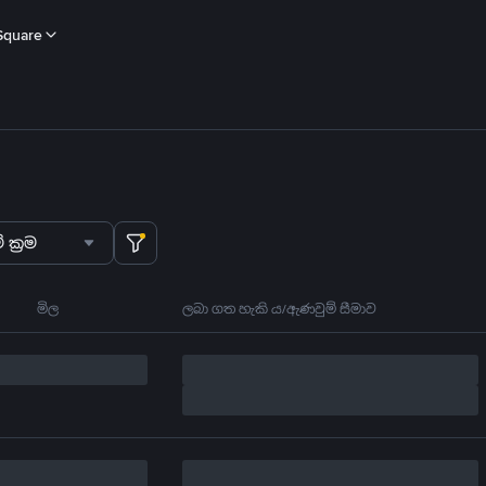
Square
 ක්‍රම
මිල
ලබා ගත හැකි ය/ඇණවුම් සීමාව