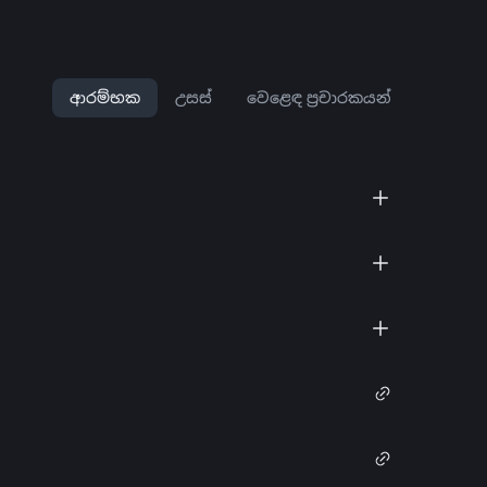
ආරම්භක
උසස්
වෙළෙඳ ප්‍රචාරකයන්