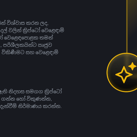
සින් විශ්වාස කරන ලද,
දල් වලින් ක්‍රිප්ටෝ වෙළෙඳාම්
ිප්ටෝ වෙළෙඳපොළක තමන්
, පරිශීලකයින්ට ඍජුව
ට, විකිණීමට සහ වෙළෙඳාම්
ති නිදහස සමගග ක්‍රිප්ටෝ
දී ගන්න හෝ විකුණන්න,
න්වීම් නිර්මාණය කරන්න.