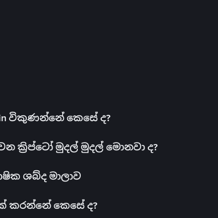
oin විකුණන්නේ කෙසේ ද?
ක්‍රිප්ටෝ මුදල් මුදල් මොනවා ද?
ාෂික ශබ්ද මාලාව
 එක් කරන්නේ කෙසේ ද?