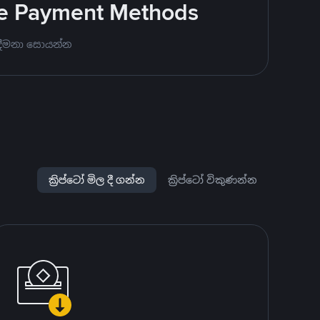
ite Payment Methods
 දීමනා සොයන්න
ක්‍රිප්ටෝ මිල දී ගන්න
ක්‍රිප්ටෝ විකුණන්න