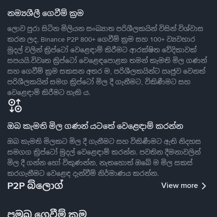
නම්‍යශීලී ගෙවීම් ක්‍රම
ලොව පුරා සිටින මිලියන සංඛ්‍යාත පරිශීලකයින් විසින් විශ්වාස
කරන ලද, Binance P2P 800+ ගෙවීම් ක්‍රම සහ 100+ ව්‍යවහාර
මුදල් වලින් ක්‍රිප්ටෝ වෙළෙඳාම් කිරීමට ආරක්ෂිත වේදිකාවක්
සපයයි.විවෘත ක්‍රිප්ටෝ වෙළෙඳපොළක තමන් කැමති මිල ගණන්
සහ ගෙවීම් ක්‍රම සකසන අතර ම, පරිශීලකයින්ට ඍජුව වෙනත්
පරිශීලකයින් සමග ක්‍රිප්ටෝ මිල දී ගැනීමට, විකිණීමට සහ
වෙළෙඳාම් කිරීමට හැකි ය.
ඔබ කැමති මිල ගණන් යටතේ වෙළෙඳාම් කරන්න
ඔබ කැමති මිලකට මිල දී ගැනීමට සහ විකිණීමට ඇති නිදහස
සමගග ක්‍රිප්ටෝ මුදල් වෙළෙඳාම් කරන්න. පවතින දීමනාවලින්
මිල දී ගන්න හෝ විකුණන්න, නැතහොත් ඔබේ ම මිල සකස්
කරගැනීමට වෙළෙඳ දැන්වීම් නිර්මාණය කරන්න.
P2P බ්ලොග්
View more
ප්‍රමුඛ ගෙවීම් ක්‍රම