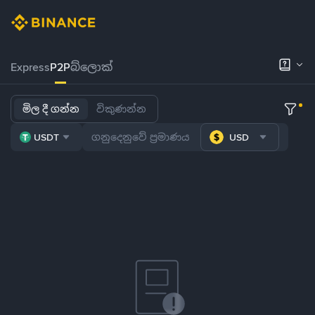
Express
P2P
බ්ලොක්
මිල දී ගන්න
විකුණන්න
USDT
USD