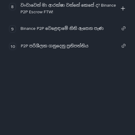
වංචාවෙන් මා ආරක්ෂා වන්නේ කෙසේ ද? Binance
8
P2P Escrow FTW!
Binance P2P වෙළෙඳාමේ නිති ඇසෙන පැණ
9
P2P පරිශීලක ගනුදෙනු ප්‍රතිපත්තිය
10