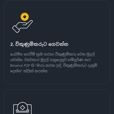
2. විකුණුම්කරුට ගෙවන්න
යෝජිත ගෙවීම් ක්‍රම හරහා විකුණුම්කරු වෙත මුදල්
යවන්න. ව්‍යවහාර මුදල් ගනුදෙනුව සම්පූර්ණ කර
Binance P2P හි "මාරු කරන ලදි, විකුණුම්කරුට දැනුම්
දෙන්න" ක්ලික් කරන්න.