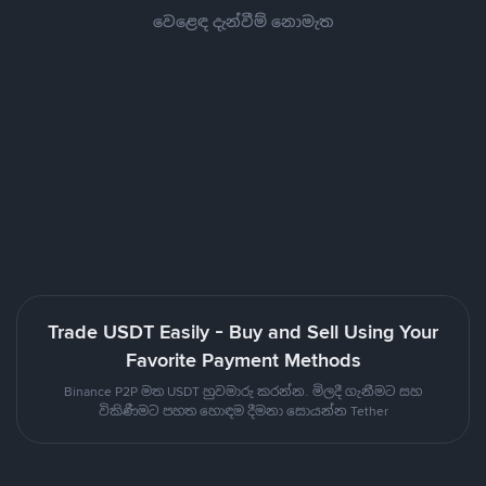
වෙළෙඳ දැන්වීම් නොමැත
Trade USDT Easily - Buy and Sell Using Your
Favorite Payment Methods
Binance P2P මත USDT හුවමාරු කරන්න. මිලදී ගැනීමට සහ
විකිණීමට පහත හොඳම දීමනා සොයන්න Tether