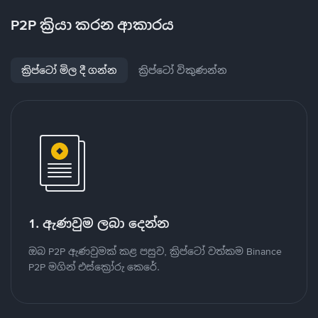
P2P ක්‍රියා කරන ආකාරය
ක්‍රිප්ටෝ මිල දී ගන්න
ක්‍රිප්ටෝ විකුණන්න
1. ඇණවුම ලබා දෙන්න
ඔබ P2P ඇණවුමක් කළ පසුව, ක්‍රිප්ටෝ වත්කම Binance
P2P මගින් එස්ක්‍රෝරු කෙරේ.