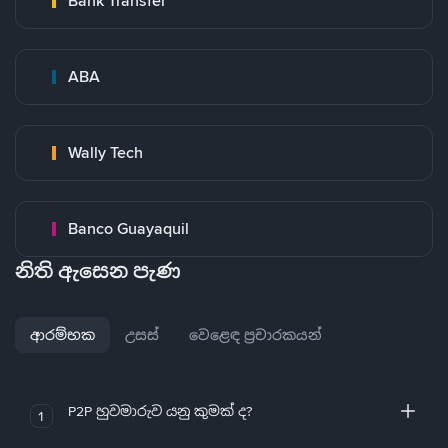
Bank Transfer
ABA
Wally Tech
Banco Guayaquil
නිති ඇසෙන පැණ
ආරම්භක
උසස්
වෙළෙඳ ප්‍රචාරකයන්
P2P හුවමාරුව යනු කුමක් ද?
1