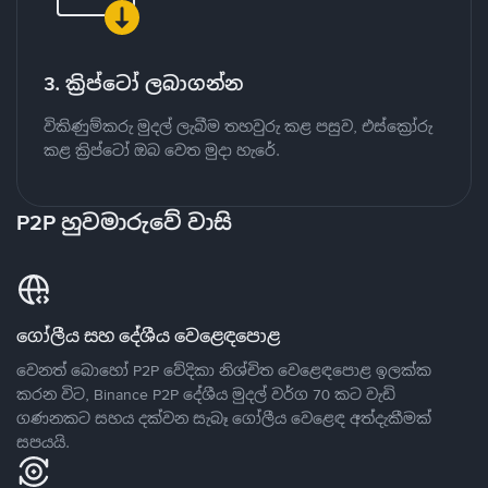
3. ක්‍රිප්ටෝ ලබාගන්න
විකිණුම්කරු මුදල් ලැබීම තහවුරු කළ පසුව, එස්ක්‍රෝරු
කළ ක්‍රිප්ටෝ ඔබ වෙත මුදා හැරේ.
P2P හුවමාරුවේ වාසි
ගෝලීය සහ දේශීය වෙළෙඳපොළ
වෙනත් බොහෝ P2P වේදිකා නිශ්චිත වෙළෙඳපොළ ඉලක්ක
කරන විට, Binance P2P දේශීය මුදල් වර්ග 70 කට වැඩි
ගණනකට සහය දක්වන සැබෑ ගෝලීය වෙළෙඳ අත්දැකීමක්
සපයයි.