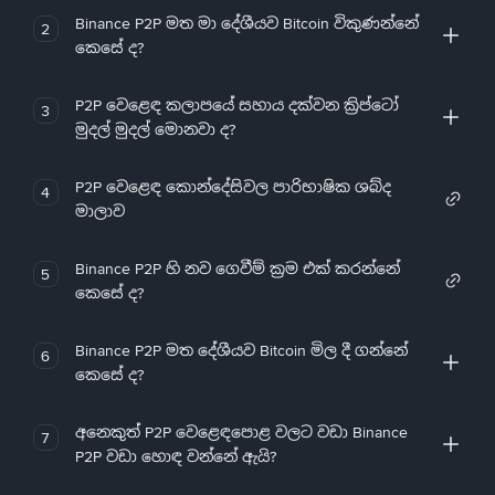
Binance P2P මත මා දේශීයව Bitcoin විකුණන්නේ
2
කෙසේ ද?
P2P වෙළෙඳ කලාපයේ සහාය දක්වන ක්‍රිප්ටෝ
3
මුදල් මුදල් මොනවා ද?
P2P වෙළෙඳ කොන්දේසිවල පාරිභාෂික ශබ්ද
4
මාලාව
Binance P2P හි නව ගෙවීම් ක්‍රම එක් කරන්නේ
5
කෙසේ ද?
Binance P2P මත දේශීයව Bitcoin මිල දී ගන්නේ
6
කෙසේ ද?
අනෙකුත් P2P වෙළෙඳපොළ වලට වඩා Binance
7
P2P වඩා හොඳ වන්නේ ඇයි?