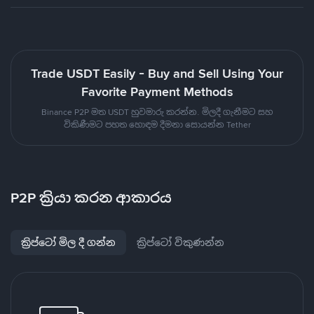
Trade USDT Easily - Buy and Sell Using Your
Favorite Payment Methods
Binance P2P මත USDT හුවමාරු කරන්න. මිලදී ගැනීමට සහ
විකිණීමට පහත හොඳම දීමනා සොයන්න Tether
P2P ක්‍රියා කරන ආකාරය
ක්‍රිප්ටෝ මිල දී ගන්න
ක්‍රිප්ටෝ විකුණන්න