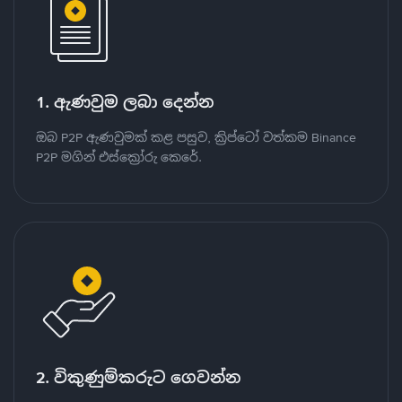
1. ඇණවුම ලබා දෙන්න
ඔබ P2P ඇණවුමක් කළ පසුව, ක්‍රිප්ටෝ වත්කම Binance
P2P මගින් එස්ක්‍රෝරු කෙරේ.
2. විකුණුම්කරුට ගෙවන්න