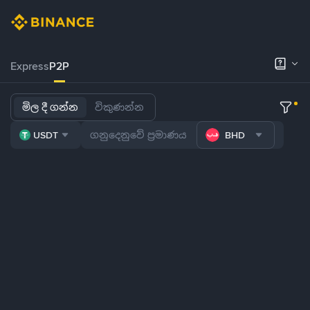
Express
P2P
මිල දී ගන්න
විකුණන්න
USDT
BHD