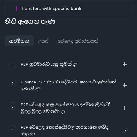
Transfers with specific bank
නිති ඇසෙන පැණ
ආරම්භක
උසස්
වෙළෙඳ ප්‍රචාරකයන්
P2P හුවමාරුව යනු කුමක් ද?
1
Binance P2P මත මා දේශීයව Bitcoin විකුණන්නේ
2
කෙසේ ද?
P2P වෙළෙඳ කලාපයේ සහාය දක්වන ක්‍රිප්ටෝ
3
මුදල් මුදල් මොනවා ද?
P2P වෙළෙඳ කොන්දේසිවල පාරිභාෂික ශබ්ද
4
මාලාව