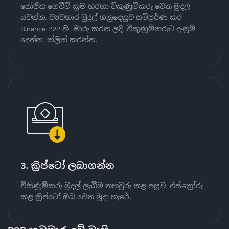
යෝජිත ගෙවීම් ක්‍රම හරහා විකුණුම්කරු වෙත මුදල්
යවන්න. ව්‍යවහාර මුදල් ගනුදෙනුව සම්පූර්ණ කර
Binance P2P හි "මාරු කරන ලදි, විකුණුම්කරුට දැනුම්
දෙන්න" ක්ලික් කරන්න.
3. ක්‍රිප්ටෝ ලබාගන්න
විකිණුම්කරු මුදල් ලැබීම තහවුරු කළ පසුව, එස්ක්‍රෝරු
කළ ක්‍රිප්ටෝ ඔබ වෙත මුදා හැරේ.