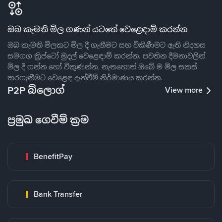
ඔබ කැමති මිල ගණන් යටතේ වෙළෙඳාම් කරන්න
ඔබ කැමති මිලකට මිල දී ගැනීමට සහ විකිණීමට ඇති නිදහස
සමගග ක්‍රිප්ටෝ මුදල් වෙළෙඳාම් කරන්න. පවතින දීමනාවලින්
මිල දී ගන්න හෝ විකුණන්න, නැතහොත් ඔබේ ම මිල සකස්
කරගැනීමට වෙළෙඳ දැන්වීම් නිර්මාණය කරන්න.
P2P බ්ලොග්
View more
ප්‍රමුඛ ගෙවීම් ක්‍රම
BenefitPay
Bank Transfer