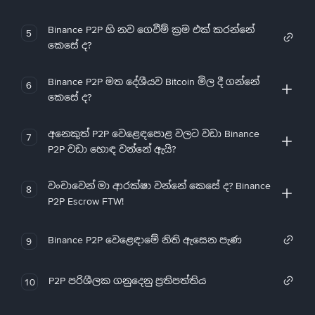
Binance P2P හි නව ගෙවීම් ක්‍රම එක් කරන්නේ
5
කෙසේ ද?
Binance P2P මත දේශීයව Bitcoin මිල දී ගන්නේ
6
කෙසේ ද?
අනෙකුත් P2P වෙළෙඳපොළ වලට වඩා Binance
7
P2P වඩා හොඳ වන්නේ ඇයි?
වංචාවෙන් මා ආරක්ෂා වන්නේ කෙසේ ද? Binance
8
P2P Escrow FTW!
Binance P2P වෙළෙඳාමේ නිති ඇසෙන පැණ
9
P2P පරිශීලක ගනුදෙනු ප්‍රතිපත්තිය
10