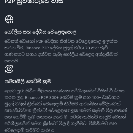
P2P හුවමාරුවේ වාසි
ගෝලීය සහ දේශීය වෙළෙඳපොළ
වෙනත් බොහෝ P2P වේදිකා නිශ්චිත වෙළෙඳපොළ ඉලක්ක
කරන විට, Binance P2P දේශීය මුදල් වර්ග 70 කට වැඩි
ගණනකට සහය දක්වන සැබෑ ගෝලීය වෙළෙඳ අත්දැකීමක්
සපයයි.
නම්‍යශීලී ගෙවීම් ක්‍රම
ලොව පුරා සිටින මිලියන සංඛ්‍යාත පරිශීලකයින් විසින් විශ්වාස
කරන ලද, Binance P2P 800+ ගෙවීම් ක්‍රම සහ 100+ ව්‍යවහාර
මුදල් වලින් ක්‍රිප්ටෝ වෙළෙඳාම් කිරීමට ආරක්ෂිත වේදිකාවක්
සපයයි.විවෘත ක්‍රිප්ටෝ වෙළෙඳපොළක තමන් කැමති මිල ගණන්
සහ ගෙවීම් ක්‍රම සකසන අතර ම, පරිශීලකයින්ට ඍජුව වෙනත්
පරිශීලකයින් සමග ක්‍රිප්ටෝ මිල දී ගැනීමට, විකිණීමට සහ
වෙළෙඳාම් කිරීමට හැකි ය.