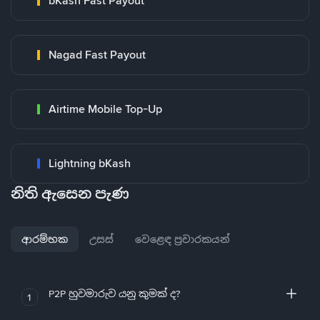
bKash Fast Payout
Nagad Fast Payout
Airtime Mobile Top-Up
Lightning bKash
නිති ඇසෙන පැණ
ආරම්භක
උසස්
වෙළෙඳ ප්‍රචාරකයන්
P2P හුවමාරුව යනු කුමක් ද?
1