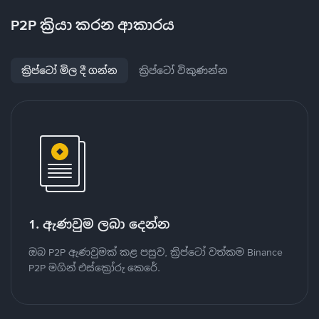
P2P ක්‍රියා කරන ආකාරය
ක්‍රිප්ටෝ මිල දී ගන්න
ක්‍රිප්ටෝ විකුණන්න
1. ඇණවුම ලබා දෙන්න
ඔබ P2P ඇණවුමක් කළ පසුව, ක්‍රිප්ටෝ වත්කම Binance
P2P මගින් එස්ක්‍රෝරු කෙරේ.