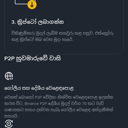
3. ක්‍රිප්ටෝ ලබාගන්න
විකිණුම්කරු මුදල් ලැබීම තහවුරු කළ පසුව, එස්ක්‍රෝරු
කළ ක්‍රිප්ටෝ ඔබ වෙත මුදා හැරේ.
P2P හුවමාරුවේ වාසි
ගෝලීය සහ දේශීය වෙළෙඳපොළ
වෙනත් බොහෝ P2P වේදිකා නිශ්චිත වෙළෙඳපොළ ඉලක්ක
කරන විට, Binance P2P දේශීය මුදල් වර්ග 70 කට වැඩි
ගණනකට සහය දක්වන සැබෑ ගෝලීය වෙළෙඳ අත්දැකීමක්
සපයයි.