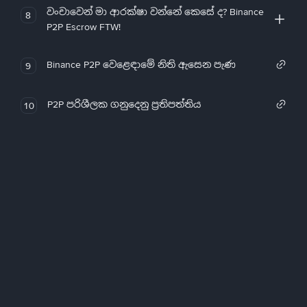
වංචාවෙන් මා ආරක්ෂා වන්නේ කෙසේ ද? Binance
8
P2P Escrow FTW!
Binance P2P වෙළෙඳාමේ නිති ඇසෙන පැණ
9
P2P පරිශීලක ගනුදෙනු ප්‍රතිපත්තිය
10