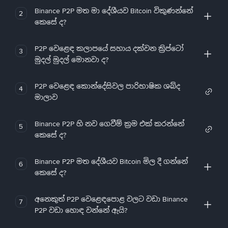
Binance P2P මත මා දේශීයව Bitcoin විකුණන්නේ
2
කෙසේ ද?
P2P වෙළෙඳ කලාපයේ සහාය දක්වන ක්‍රිප්ටෝ
3
මුදල් මුදල් මොනවා ද?
P2P වෙළෙඳ කොන්දේසිවල පාරිභාෂික ශබ්ද
4
මාලාව
Binance P2P හි නව ගෙවීම් ක්‍රම එක් කරන්නේ
5
කෙසේ ද?
Binance P2P මත දේශීයව Bitcoin මිල දී ගන්නේ
6
කෙසේ ද?
අනෙකුත් P2P වෙළෙඳපොළ වලට වඩා Binance
7
P2P වඩා හොඳ වන්නේ ඇයි?