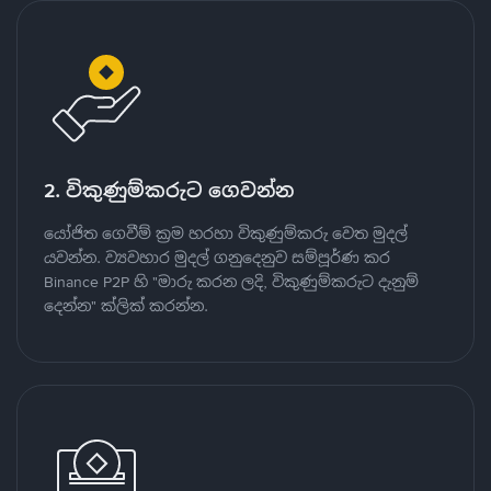
2. විකුණුම්කරුට ගෙවන්න
යෝජිත ගෙවීම් ක්‍රම හරහා විකුණුම්කරු වෙත මුදල්
යවන්න. ව්‍යවහාර මුදල් ගනුදෙනුව සම්පූර්ණ කර
Binance P2P හි "මාරු කරන ලදි, විකුණුම්කරුට දැනුම්
දෙන්න" ක්ලික් කරන්න.