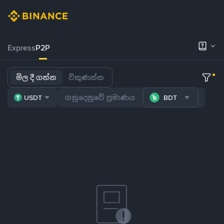
Express
P2P
මිල දී ගන්න
විකුණන්න
USDT
BDT