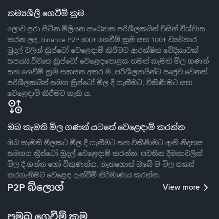
නම්‍යශීලී ගෙවීම් ක්‍රම
ලොව පුරා සිටින මිලියන සංඛ්‍යාත පරිශීලකයින් විසින් විශ්වාස
කරන ලද, Binance P2P 800+ ගෙවීම් ක්‍රම සහ 100+ ව්‍යවහාර
මුදල් වලින් ක්‍රිප්ටෝ වෙළෙඳාම් කිරීමට ආරක්ෂිත වේදිකාවක්
සපයයි.විවෘත ක්‍රිප්ටෝ වෙළෙඳපොළක තමන් කැමති මිල ගණන්
සහ ගෙවීම් ක්‍රම සකසන අතර ම, පරිශීලකයින්ට ඍජුව වෙනත්
පරිශීලකයින් සමග ක්‍රිප්ටෝ මිල දී ගැනීමට, විකිණීමට සහ
වෙළෙඳාම් කිරීමට හැකි ය.
ඔබ කැමති මිල ගණන් යටතේ වෙළෙඳාම් කරන්න
ඔබ කැමති මිලකට මිල දී ගැනීමට සහ විකිණීමට ඇති නිදහස
සමගග ක්‍රිප්ටෝ මුදල් වෙළෙඳාම් කරන්න. පවතින දීමනාවලින්
මිල දී ගන්න හෝ විකුණන්න, නැතහොත් ඔබේ ම මිල සකස්
කරගැනීමට වෙළෙඳ දැන්වීම් නිර්මාණය කරන්න.
P2P බ්ලොග්
View more
ප්‍රමුඛ ගෙවීම් ක්‍රම