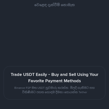
වෙළෙඳ දැන්වීම් නොමැත
Trade USDT Easily - Buy and Sell Using Your
Favorite Payment Methods
Binance P2P මත USDT හුවමාරු කරන්න. මිලදී ගැනීමට සහ
විකිණීමට පහත හොඳම දීමනා සොයන්න Tether