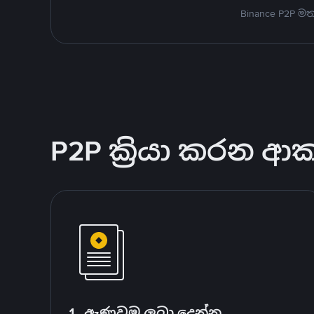
Binance P2P 
P2P ක්‍රියා කරන ආ
1. ඇණවුම ලබා දෙන්න