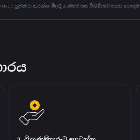
මත USDC හුවමාරු කරන්න. මිලදී ගැනීමට සහ විකිණීමට පහත හොඳම
කාරය
2. විකුණුම්කරුට ගෙවන්න