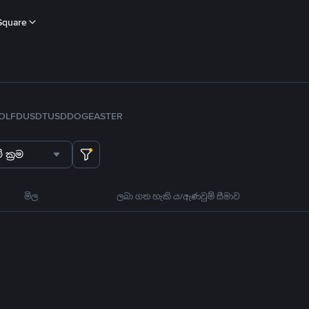
Square
OL
FDUSD
TUSD
DOGE
ASTER
 ක්‍රම
මිල
ලබා ගත හැකි ය/ඇණවුම් සීමාව