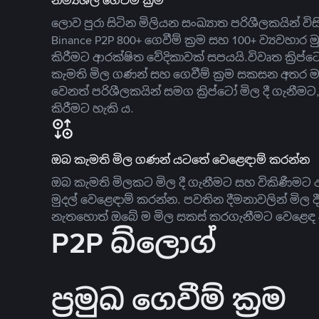
නම්‍යශීලී ගෙවීම් ක්‍රම
ලොව පුරා සිටින මිලියන සංඛ්‍යාත පරිශීලකයින් වි
Binance P2P 800+ ගෙවීම් ක්‍රම සහ 100+ ව්‍යවහාර මු
කිරීමට ආරක්ෂිත වේදිකාවක් සපයයි.විවෘත ක්‍ර
කැමති මිල ගණන් සහ ගෙවීම් ක්‍රම සකසන අතර ම
වෙනත් පරිශීලකයින් සමග ක්‍රිප්ටෝ මිල දී ගැනීම
කිරීමට හැකි ය.
ඔබ කැමති මිල ගණන් යටතේ වෙළෙඳාම් කරන්න
ඔබ කැමති මිලකට මිල දී ගැනීමට සහ විකිණීමට ඇ
මුදල් වෙළෙඳාම් කරන්න. පවතින දීමනාවලින් මිල 
නැතහොත් ඔබේ ම මිල සකස් කරගැනීමට වෙළෙඳ දැ
P2P බ්ලොග්
ප්‍රමුඛ ගෙවීම් ක්‍රම