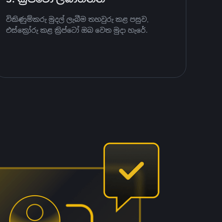
විකිණුම්කරු මුදල් ලැබීම තහවුරු කළ පසුව,
එස්ක්‍රෝරු කළ ක්‍රිප්ටෝ ඔබ වෙත මුදා හැරේ.