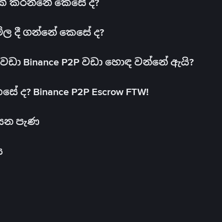
 එක් කරන්නේ කෙසේ ද?
මිල දී ගන්නේ කෙසේ ද?
ඩා Binance P2P වඩා හොඳ වන්නේ ඇයි?
ේ ද? Binance P2P Escrow FTW!
සෙන පැණ
ය