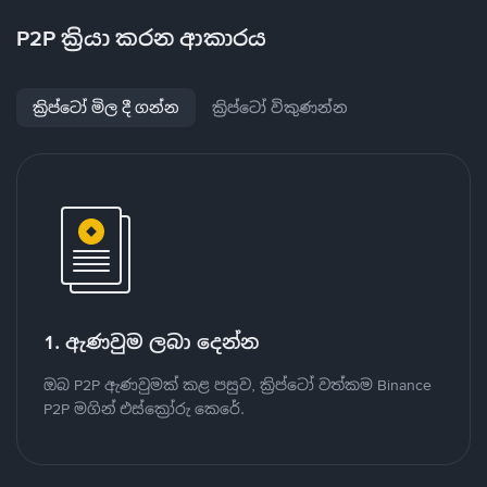
P2P ක්‍රියා කරන ආකාරය
ක්‍රිප්ටෝ මිල දී ගන්න
ක්‍රිප්ටෝ විකුණන්න
1. ඇණවුම ලබා දෙන්න
ඔබ P2P ඇණවුමක් කළ පසුව, ක්‍රිප්ටෝ වත්කම Binance
P2P මගින් එස්ක්‍රෝරු කෙරේ.