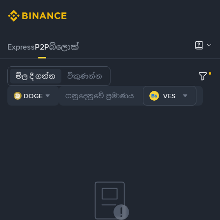
Express
P2P
බ්ලොක්
මිල දී ගන්න
විකුණන්න
DOGE
VES