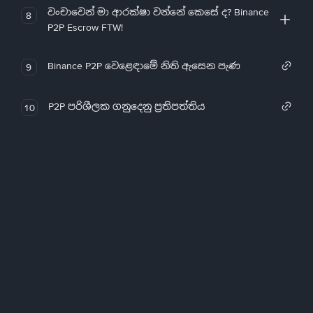
වංචාවෙන් මා ආරක්ෂා වන්නේ කෙසේ ද? Binance
8
P2P Escrow FTW!
Binance P2P වෙළෙඳාමේ නිති ඇසෙන පැණ
9
P2P පරිශීලක ගනුදෙනු ප්‍රතිපත්තිය
10