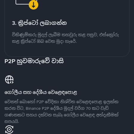
3. ක්‍රිප්ටෝ ලබාගන්න
විකිණුම්කරු මුදල් ලැබීම තහවුරු කළ පසුව, එස්ක්‍රෝරු
කළ ක්‍රිප්ටෝ ඔබ වෙත මුදා හැරේ.
P2P හුවමාරුවේ වාසි
ගෝලීය සහ දේශීය වෙළෙඳපොළ
වෙනත් බොහෝ P2P වේදිකා නිශ්චිත වෙළෙඳපොළ ඉලක්ක
කරන විට, Binance P2P දේශීය මුදල් වර්ග 70 කට වැඩි
ගණනකට සහය දක්වන සැබෑ ගෝලීය වෙළෙඳ අත්දැකීමක්
සපයයි.