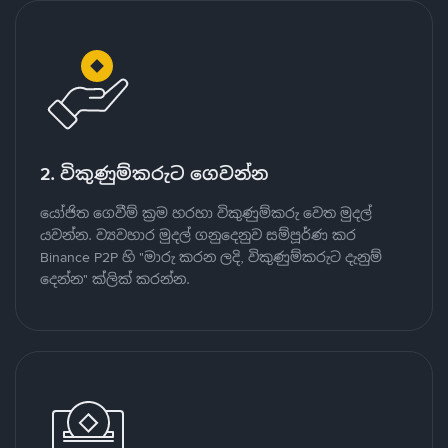
2. විකුණුම්කරුට ගෙවන්න
යෝජිත ගෙවීම් ක්‍රම හරහා විකුණුම්කරු වෙත මුදල්
යවන්න. ව්‍යවහාර මුදල් ගනුදෙනුව සම්පූර්ණ කර
Binance P2P හි "මාරු කරන ලදි, විකුණුම්කරුට දැනුම්
දෙන්න" ක්ලික් කරන්න.