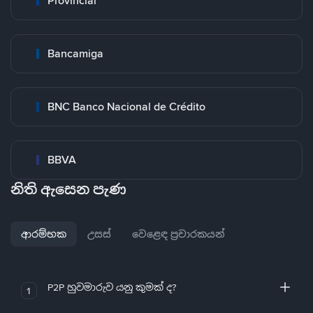
Provincial
Bancamiga
BNC Banco Nacional de Crédito
BBVA
නිති ඇසෙන පැණ
ආරම්භක
උසස්
වෙළෙඳ ප්‍රචාරකයන්
P2P හුවමාරුව යනු කුමක් ද?
1