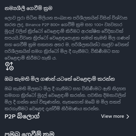
නම්‍යශීලී ගෙවීම් ක්‍රම
ලොව පුරා සිටින මිලියන සංඛ්‍යාත පරිශීලකයින් විසින් විශ්වාස
කරන ලද, Binance P2P 800+ ගෙවීම් ක්‍රම සහ 100+ ව්‍යවහාර
මුදල් වලින් ක්‍රිප්ටෝ වෙළෙඳාම් කිරීමට ආරක්ෂිත වේදිකාවක්
සපයයි.විවෘත ක්‍රිප්ටෝ වෙළෙඳපොළක තමන් කැමති මිල ගණන්
සහ ගෙවීම් ක්‍රම සකසන අතර ම, පරිශීලකයින්ට ඍජුව වෙනත්
පරිශීලකයින් සමග ක්‍රිප්ටෝ මිල දී ගැනීමට, විකිණීමට සහ
වෙළෙඳාම් කිරීමට හැකි ය.
ඔබ කැමති මිල ගණන් යටතේ වෙළෙඳාම් කරන්න
ඔබ කැමති මිලකට මිල දී ගැනීමට සහ විකිණීමට ඇති නිදහස
සමගග ක්‍රිප්ටෝ මුදල් වෙළෙඳාම් කරන්න. පවතින දීමනාවලින්
මිල දී ගන්න හෝ විකුණන්න, නැතහොත් ඔබේ ම මිල සකස්
කරගැනීමට වෙළෙඳ දැන්වීම් නිර්මාණය කරන්න.
P2P බ්ලොග්
View more
ප්‍රමුඛ ගෙවීම් ක්‍රම