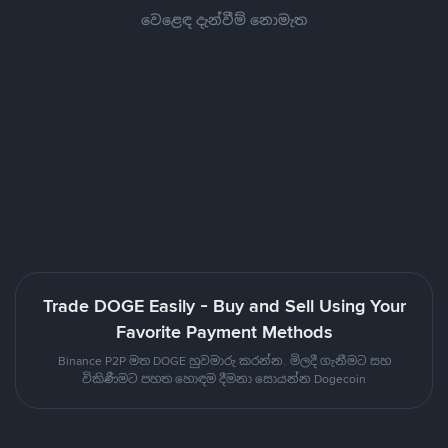
වෙළෙඳ දැන්වීම් නොමැත
Trade DOGE Easily - Buy and Sell Using Your
Favorite Payment Methods
Binance P2P මත DOGE හුවමාරු කරන්න. මිලදී ගැනීමට සහ
විකිණීමට පහත හොඳම දීමනා සොයන්න Dogecoin