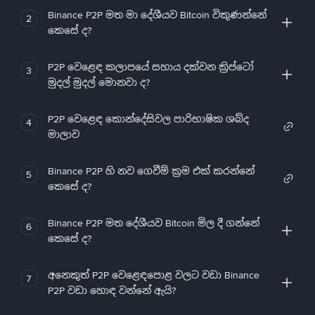
Binance P2P මත මා දේශීයව Bitcoin විකුණන්නේ
2
කෙසේ ද?
P2P වෙළෙඳ කලාපයේ සහාය දක්වන ක්‍රිප්ටෝ
3
මුදල් මුදල් මොනවා ද?
P2P වෙළෙඳ කොන්දේසිවල පාරිභාෂික ශබ්ද
4
මාලාව
Binance P2P හි නව ගෙවීම් ක්‍රම එක් කරන්නේ
5
කෙසේ ද?
Binance P2P මත දේශීයව Bitcoin මිල දී ගන්නේ
6
කෙසේ ද?
අනෙකුත් P2P වෙළෙඳපොළ වලට වඩා Binance
7
P2P වඩා හොඳ වන්නේ ඇයි?