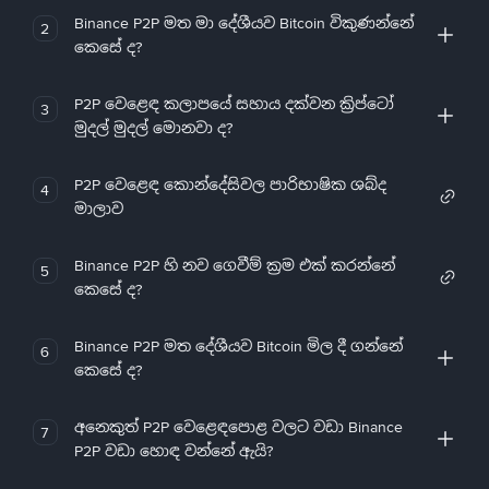
Binance P2P මත මා දේශීයව Bitcoin විකුණන්නේ
2
කෙසේ ද?
P2P වෙළෙඳ කලාපයේ සහාය දක්වන ක්‍රිප්ටෝ
3
මුදල් මුදල් මොනවා ද?
P2P වෙළෙඳ කොන්දේසිවල පාරිභාෂික ශබ්ද
4
මාලාව
Binance P2P හි නව ගෙවීම් ක්‍රම එක් කරන්නේ
5
කෙසේ ද?
Binance P2P මත දේශීයව Bitcoin මිල දී ගන්නේ
6
කෙසේ ද?
අනෙකුත් P2P වෙළෙඳපොළ වලට වඩා Binance
7
P2P වඩා හොඳ වන්නේ ඇයි?