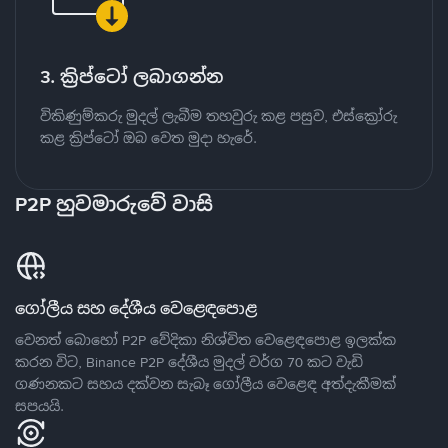
3. ක්‍රිප්ටෝ ලබාගන්න
විකිණුම්කරු මුදල් ලැබීම තහවුරු කළ පසුව, එස්ක්‍රෝරු
කළ ක්‍රිප්ටෝ ඔබ වෙත මුදා හැරේ.
P2P හුවමාරුවේ වාසි
ගෝලීය සහ දේශීය වෙළෙඳපොළ
වෙනත් බොහෝ P2P වේදිකා නිශ්චිත වෙළෙඳපොළ ඉලක්ක
කරන විට, Binance P2P දේශීය මුදල් වර්ග 70 කට වැඩි
ගණනකට සහය දක්වන සැබෑ ගෝලීය වෙළෙඳ අත්දැකීමක්
සපයයි.