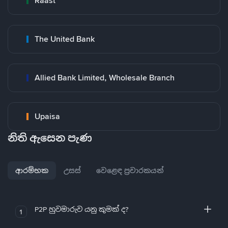
Raast
The United Bank
Allied Bank Limited, Wholesale Branch
Upaisa
නිති ඇසෙන පැණ
ආරම්භක
උසස්
වෙළෙඳ ප්‍රචාරකයන්
P2P හුවමාරුව යනු කුමක් ද?
1