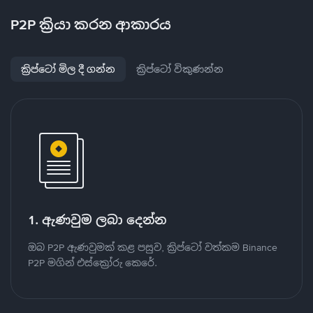
P2P ක්‍රියා කරන ආකාරය
ක්‍රිප්ටෝ මිල දී ගන්න
ක්‍රිප්ටෝ විකුණන්න
1. ඇණවුම ලබා දෙන්න
ඔබ P2P ඇණවුමක් කළ පසුව, ක්‍රිප්ටෝ වත්කම Binance
P2P මගින් එස්ක්‍රෝරු කෙරේ.