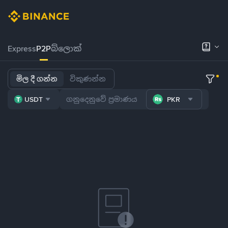
Express
P2P
බ්ලොක්
මිල දී ගන්න
විකුණන්න
USDT
PKR