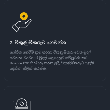
2. විකුණුම්කරුට ගෙවන්න
යෝජිත ගෙවීම් ක්‍රම හරහා විකුණුම්කරු වෙත මුදල්
යවන්න. ව්‍යවහාර මුදල් ගනුදෙනුව සම්පූර්ණ කර
Binance P2P හි "මාරු කරන ලදි, විකුණුම්කරුට දැනුම්
දෙන්න" ක්ලික් කරන්න.