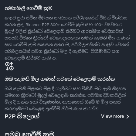
නම්‍යශීලී ගෙවීම් ක්‍රම
ලොව පුරා සිටින මිලියන සංඛ්‍යාත පරිශීලකයින් විසින් විශ්වාස
කරන ලද, Binance P2P 800+ ගෙවීම් ක්‍රම සහ 100+ ව්‍යවහාර
මුදල් වලින් ක්‍රිප්ටෝ වෙළෙඳාම් කිරීමට ආරක්ෂිත වේදිකාවක්
සපයයි.විවෘත ක්‍රිප්ටෝ වෙළෙඳපොළක තමන් කැමති මිල ගණන්
සහ ගෙවීම් ක්‍රම සකසන අතර ම, පරිශීලකයින්ට ඍජුව වෙනත්
පරිශීලකයින් සමග ක්‍රිප්ටෝ මිල දී ගැනීමට, විකිණීමට සහ
වෙළෙඳාම් කිරීමට හැකි ය.
ඔබ කැමති මිල ගණන් යටතේ වෙළෙඳාම් කරන්න
ඔබ කැමති මිලකට මිල දී ගැනීමට සහ විකිණීමට ඇති නිදහස
සමගග ක්‍රිප්ටෝ මුදල් වෙළෙඳාම් කරන්න. පවතින දීමනාවලින්
මිල දී ගන්න හෝ විකුණන්න, නැතහොත් ඔබේ ම මිල සකස්
කරගැනීමට වෙළෙඳ දැන්වීම් නිර්මාණය කරන්න.
P2P බ්ලොග්
View more
ප්‍රමුඛ ගෙවීම් ක්‍රම