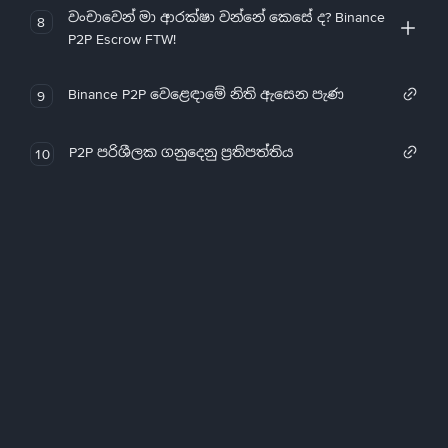
වංචාවෙන් මා ආරක්ෂා වන්නේ කෙසේ ද? Binance
8
P2P Escrow FTW!
Binance P2P වෙළෙඳාමේ නිති ඇසෙන පැණ
9
P2P පරිශීලක ගනුදෙනු ප්‍රතිපත්තිය
10