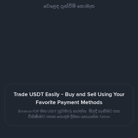
වෙළෙඳ දැන්වීම් නොමැත
Trade USDT Easily - Buy and Sell Using Your
Favorite Payment Methods
Binance P2P මත USDT හුවමාරු කරන්න. මිලදී ගැනීමට සහ
විකිණීමට පහත හොඳම දීමනා සොයන්න Tether