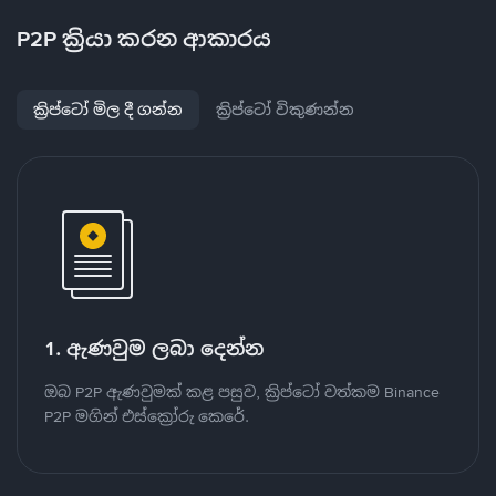
P2P ක්‍රියා කරන ආකාරය
ක්‍රිප්ටෝ මිල දී ගන්න
ක්‍රිප්ටෝ විකුණන්න
1. ඇණවුම ලබා දෙන්න
ඔබ P2P ඇණවුමක් කළ පසුව, ක්‍රිප්ටෝ වත්කම Binance
P2P මගින් එස්ක්‍රෝරු කෙරේ.