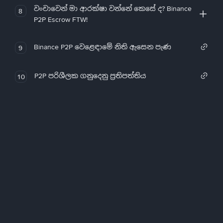
වංචාවෙන් මා ආරක්ෂා වන්නේ කෙසේ ද? Binance
8
P2P Escrow FTW!
Binance P2P වෙළෙඳාමේ නිති ඇසෙන පැණ
9
P2P පරිශීලක ගනුදෙනු ප්‍රතිපත්තිය
10