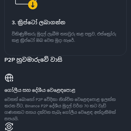
3. ක්‍රිප්ටෝ ලබාගන්න
විකිණුම්කරු මුදල් ලැබීම තහවුරු කළ පසුව, එස්ක්‍රෝරු
කළ ක්‍රිප්ටෝ ඔබ වෙත මුදා හැරේ.
P2P හුවමාරුවේ වාසි
ගෝලීය සහ දේශීය වෙළෙඳපොළ
වෙනත් බොහෝ P2P වේදිකා නිශ්චිත වෙළෙඳපොළ ඉලක්ක
කරන විට, Binance P2P දේශීය මුදල් වර්ග 70 කට වැඩි
ගණනකට සහය දක්වන සැබෑ ගෝලීය වෙළෙඳ අත්දැකීමක්
සපයයි.