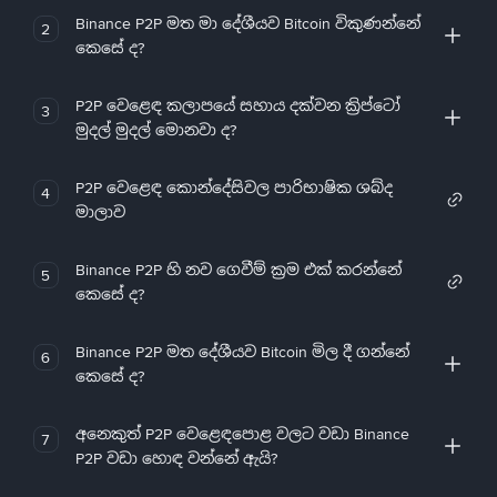
Binance P2P මත මා දේශීයව Bitcoin විකුණන්නේ
2
කෙසේ ද?
P2P වෙළෙඳ කලාපයේ සහාය දක්වන ක්‍රිප්ටෝ
3
මුදල් මුදල් මොනවා ද?
P2P වෙළෙඳ කොන්දේසිවල පාරිභාෂික ශබ්ද
4
මාලාව
Binance P2P හි නව ගෙවීම් ක්‍රම එක් කරන්නේ
5
කෙසේ ද?
Binance P2P මත දේශීයව Bitcoin මිල දී ගන්නේ
6
කෙසේ ද?
අනෙකුත් P2P වෙළෙඳපොළ වලට වඩා Binance
7
P2P වඩා හොඳ වන්නේ ඇයි?