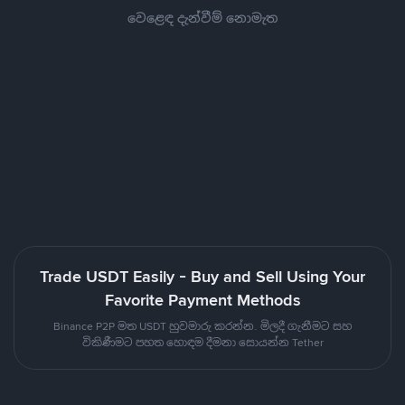
වෙළෙඳ දැන්වීම් නොමැත
Trade USDT Easily - Buy and Sell Using Your
Favorite Payment Methods
Binance P2P මත USDT හුවමාරු කරන්න. මිලදී ගැනීමට සහ
විකිණීමට පහත හොඳම දීමනා සොයන්න Tether