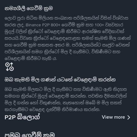
නම්‍යශීලී ගෙවීම් ක්‍රම
ලොව පුරා සිටින මිලියන සංඛ්‍යාත පරිශීලකයින් විසින් විශ්වාස
කරන ලද, Binance P2P 800+ ගෙවීම් ක්‍රම සහ 100+ ව්‍යවහාර
මුදල් වලින් ක්‍රිප්ටෝ වෙළෙඳාම් කිරීමට ආරක්ෂිත වේදිකාවක්
සපයයි.විවෘත ක්‍රිප්ටෝ වෙළෙඳපොළක තමන් කැමති මිල ගණන්
සහ ගෙවීම් ක්‍රම සකසන අතර ම, පරිශීලකයින්ට ඍජුව වෙනත්
පරිශීලකයින් සමග ක්‍රිප්ටෝ මිල දී ගැනීමට, විකිණීමට සහ
වෙළෙඳාම් කිරීමට හැකි ය.
ඔබ කැමති මිල ගණන් යටතේ වෙළෙඳාම් කරන්න
ඔබ කැමති මිලකට මිල දී ගැනීමට සහ විකිණීමට ඇති නිදහස
සමගග ක්‍රිප්ටෝ මුදල් වෙළෙඳාම් කරන්න. පවතින දීමනාවලින්
මිල දී ගන්න හෝ විකුණන්න, නැතහොත් ඔබේ ම මිල සකස්
කරගැනීමට වෙළෙඳ දැන්වීම් නිර්මාණය කරන්න.
P2P බ්ලොග්
View more
ප්‍රමුඛ ගෙවීම් ක්‍රම