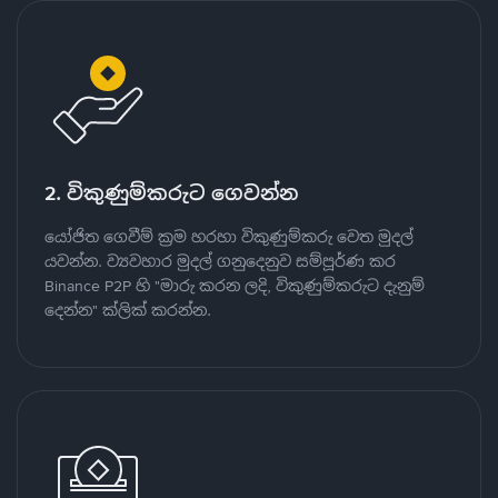
2. විකුණුම්කරුට ගෙවන්න
යෝජිත ගෙවීම් ක්‍රම හරහා විකුණුම්කරු වෙත මුදල්
යවන්න. ව්‍යවහාර මුදල් ගනුදෙනුව සම්පූර්ණ කර
Binance P2P හි "මාරු කරන ලදි, විකුණුම්කරුට දැනුම්
දෙන්න" ක්ලික් කරන්න.