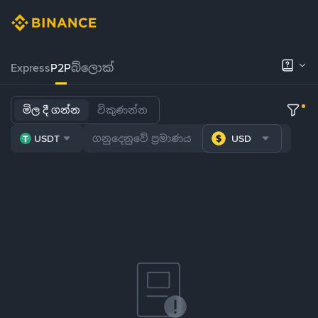
Express
P2P
බ්ලොක්
මිල දී ගන්න
විකුණන්න
USDT
USD