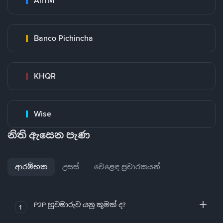
AirTM
Banco Pichincha
KHQR
Wise
නිති ඇසෙන පැණ
ආරම්භක
උසස්
වෙළෙඳ ප්‍රචාරකයන්
P2P හුවමාරුව යනු කුමක් ද?
1