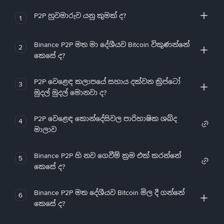
P2P හුවමාරුව යනු කුමක් ද?
1
Binance P2P මත මා දේශීයව Bitcoin විකුණන්නේ
2
කෙසේ ද?
P2P වෙළෙඳ කලාපයේ සහාය දක්වන ක්‍රිප්ටෝ
3
මුදල් මුදල් මොනවා ද?
P2P වෙළෙඳ කොන්දේසිවල පාරිභාෂික ශබ්ද
4
මාලාව
Binance P2P හි නව ගෙවීම් ක්‍රම එක් කරන්නේ
5
කෙසේ ද?
Binance P2P මත දේශීයව Bitcoin මිල දී ගන්නේ
6
කෙසේ ද?