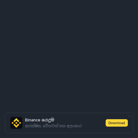
Binance යෙදුම
Download
ආරක්ෂිත, වේගවත් සහ අලංකාර