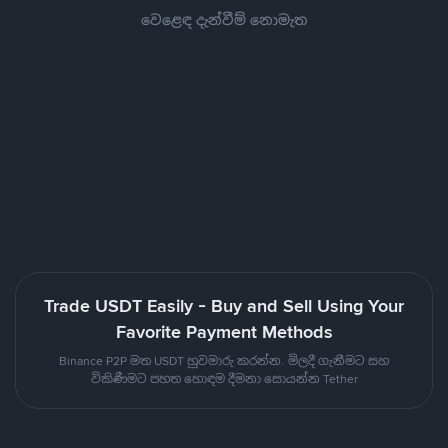
වෙළෙඳ දැන්වීම් නොමැත
Trade USDT Easily - Buy and Sell Using Your
Favorite Payment Methods
Binance P2P මත USDT හුවමාරු කරන්න. මිලදී ගැනීමට සහ
විකිණීමට පහත හොඳම දීමනා සොයන්න Tether