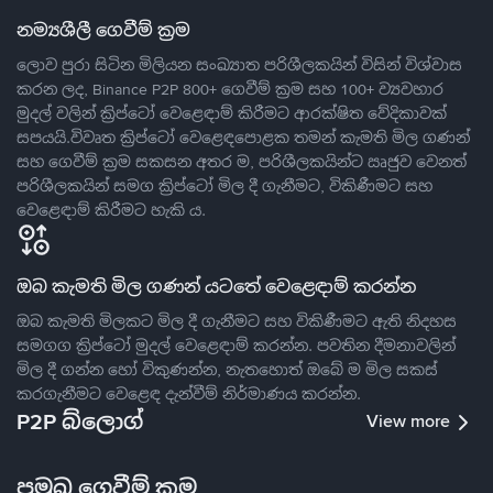
නම්‍යශීලී ගෙවීම් ක්‍රම
ලොව පුරා සිටින මිලියන සංඛ්‍යාත පරිශීලකයින් විසින් විශ්වාස
කරන ලද, Binance P2P 800+ ගෙවීම් ක්‍රම සහ 100+ ව්‍යවහාර
මුදල් වලින් ක්‍රිප්ටෝ වෙළෙඳාම් කිරීමට ආරක්ෂිත වේදිකාවක්
සපයයි.විවෘත ක්‍රිප්ටෝ වෙළෙඳපොළක තමන් කැමති මිල ගණන්
සහ ගෙවීම් ක්‍රම සකසන අතර ම, පරිශීලකයින්ට ඍජුව වෙනත්
පරිශීලකයින් සමග ක්‍රිප්ටෝ මිල දී ගැනීමට, විකිණීමට සහ
වෙළෙඳාම් කිරීමට හැකි ය.
ඔබ කැමති මිල ගණන් යටතේ වෙළෙඳාම් කරන්න
ඔබ කැමති මිලකට මිල දී ගැනීමට සහ විකිණීමට ඇති නිදහස
සමගග ක්‍රිප්ටෝ මුදල් වෙළෙඳාම් කරන්න. පවතින දීමනාවලින්
මිල දී ගන්න හෝ විකුණන්න, නැතහොත් ඔබේ ම මිල සකස්
කරගැනීමට වෙළෙඳ දැන්වීම් නිර්මාණය කරන්න.
P2P බ්ලොග්
View more
ප්‍රමුඛ ගෙවීම් ක්‍රම