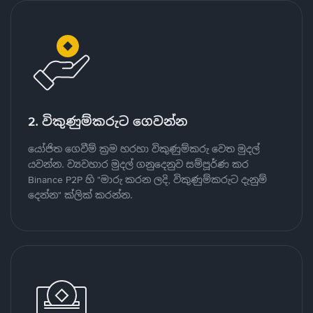
2. විකුණුම්කරුට ගෙවන්න
යෝජිත ගෙවීම් ක්‍රම හරහා විකුණුම්කරු වෙත මුදල්
යවන්න. ව්‍යවහාර මුදල් ගනුදෙනුව සම්පූර්ණ කර
Binance P2P හි "මාරු කරන ලදි, විකුණුම්කරුට දැනුම්
දෙන්න" ක්ලික් කරන්න.