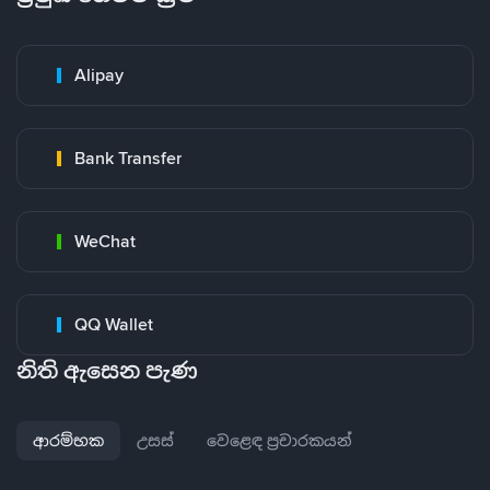
Alipay
Bank Transfer
WeChat
QQ Wallet
නිති ඇසෙන පැණ
ආරම්භක
උසස්
වෙළෙඳ ප්‍රචාරකයන්