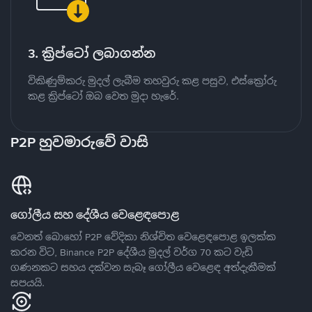
3. ක්‍රිප්ටෝ ලබාගන්න
විකිණුම්කරු මුදල් ලැබීම තහවුරු කළ පසුව, එස්ක්‍රෝරු
කළ ක්‍රිප්ටෝ ඔබ වෙත මුදා හැරේ.
P2P හුවමාරුවේ වාසි
ගෝලීය සහ දේශීය වෙළෙඳපොළ
වෙනත් බොහෝ P2P වේදිකා නිශ්චිත වෙළෙඳපොළ ඉලක්ක
කරන විට, Binance P2P දේශීය මුදල් වර්ග 70 කට වැඩි
ගණනකට සහය දක්වන සැබෑ ගෝලීය වෙළෙඳ අත්දැකීමක්
සපයයි.