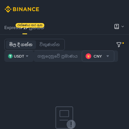
රක්ෂණය කර ඇත
Express
P2P
ප්‍රිමියම්
මිල දී ගන්න
විකුණන්න
USDT
CNY