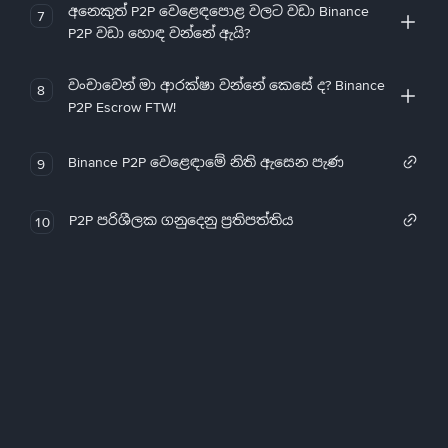
අනෙකුත් P2P වෙළෙඳපොළ වලට වඩා Binance
7
P2P වඩා හොඳ වන්නේ ඇයි?
වංචාවෙන් මා ආරක්ෂා වන්නේ කෙසේ ද? Binance
8
P2P Escrow FTW!
Binance P2P වෙළෙඳාමේ නිති ඇසෙන පැණ
9
P2P පරිශීලක ගනුදෙනු ප්‍රතිපත්තිය
10