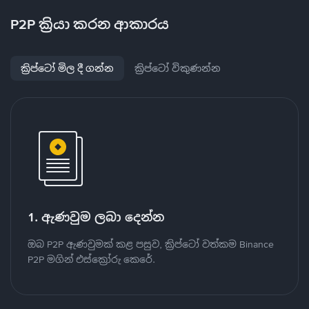
P2P ක්‍රියා කරන ආකාරය
ක්‍රිප්ටෝ මිල දී ගන්න
ක්‍රිප්ටෝ විකුණන්න
1. ඇණවුම ලබා දෙන්න
ඔබ P2P ඇණවුමක් කළ පසුව, ක්‍රිප්ටෝ වත්කම Binance
P2P මගින් එස්ක්‍රෝරු කෙරේ.