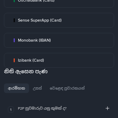
OschadBank (Card)
Sense SuperApp (Card)
Monobank (IBAN)
Izibank (Card)
නිති ඇසෙන පැණ
ආරම්භක
උසස්
වෙළෙඳ ප්‍රචාරකයන්
P2P හුවමාරුව යනු කුමක් ද?
1