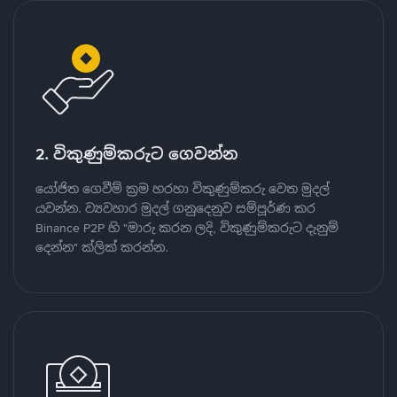
2. විකුණුම්කරුට ගෙවන්න
යෝජිත ගෙවීම් ක්‍රම හරහා විකුණුම්කරු වෙත මුදල්
යවන්න. ව්‍යවහාර මුදල් ගනුදෙනුව සම්පූර්ණ කර
Binance P2P හි "මාරු කරන ලදි, විකුණුම්කරුට දැනුම්
දෙන්න" ක්ලික් කරන්න.