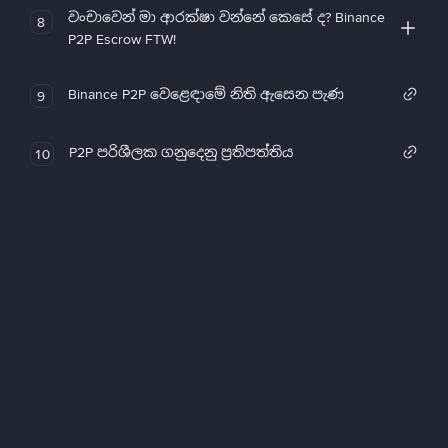
වංචාවෙන් මා ආරක්ෂා වන්නේ කෙසේ ද? Binance
8
P2P Escrow FTW!
Binance P2P වෙළෙඳාමේ නිති ඇසෙන පැණ
9
P2P පරිශීලක ගනුදෙනු ප්‍රතිපත්තිය
10