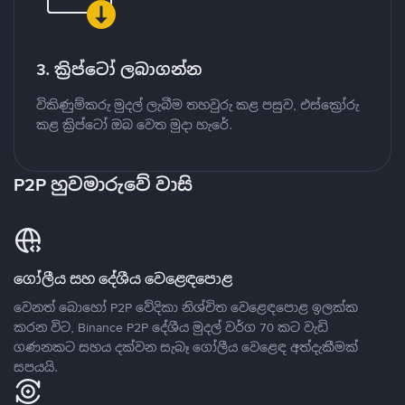
3. ක්‍රිප්ටෝ ලබාගන්න
විකිණුම්කරු මුදල් ලැබීම තහවුරු කළ පසුව, එස්ක්‍රෝරු
කළ ක්‍රිප්ටෝ ඔබ වෙත මුදා හැරේ.
P2P හුවමාරුවේ වාසි
ගෝලීය සහ දේශීය වෙළෙඳපොළ
වෙනත් බොහෝ P2P වේදිකා නිශ්චිත වෙළෙඳපොළ ඉලක්ක
කරන විට, Binance P2P දේශීය මුදල් වර්ග 70 කට වැඩි
ගණනකට සහය දක්වන සැබෑ ගෝලීය වෙළෙඳ අත්දැකීමක්
සපයයි.