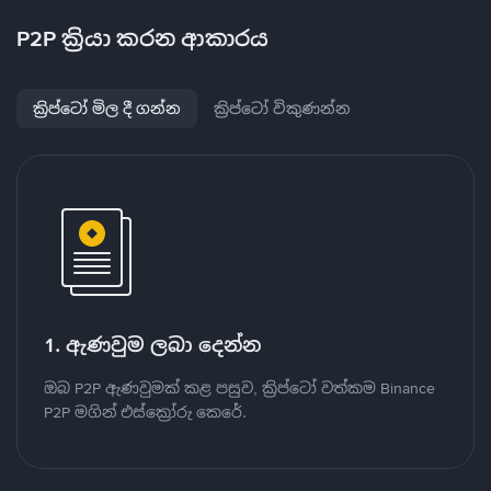
P2P ක්‍රියා කරන ආකාරය
ක්‍රිප්ටෝ මිල දී ගන්න
ක්‍රිප්ටෝ විකුණන්න
1. ඇණවුම ලබා දෙන්න
ඔබ P2P ඇණවුමක් කළ පසුව, ක්‍රිප්ටෝ වත්කම Binance
P2P මගින් එස්ක්‍රෝරු කෙරේ.