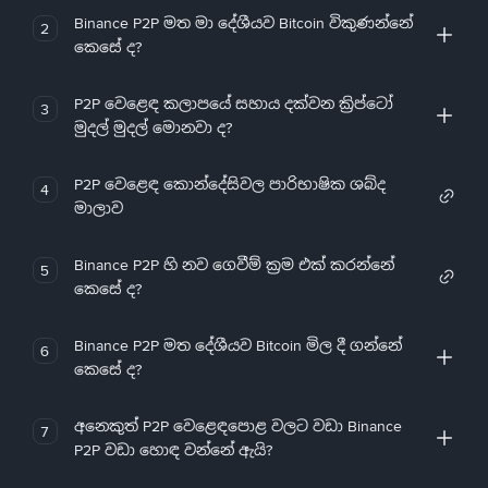
Binance P2P මත මා දේශීයව Bitcoin විකුණන්නේ
2
කෙසේ ද?
P2P වෙළෙඳ කලාපයේ සහාය දක්වන ක්‍රිප්ටෝ
3
මුදල් මුදල් මොනවා ද?
P2P වෙළෙඳ කොන්දේසිවල පාරිභාෂික ශබ්ද
4
මාලාව
Binance P2P හි නව ගෙවීම් ක්‍රම එක් කරන්නේ
5
කෙසේ ද?
Binance P2P මත දේශීයව Bitcoin මිල දී ගන්නේ
6
කෙසේ ද?
අනෙකුත් P2P වෙළෙඳපොළ වලට වඩා Binance
7
P2P වඩා හොඳ වන්නේ ඇයි?