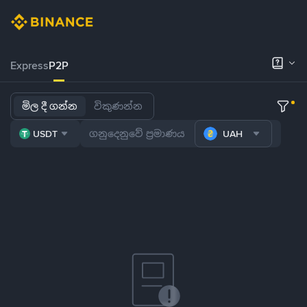
Express
P2P
මිල දී ගන්න
විකුණන්න
USDT
UAH