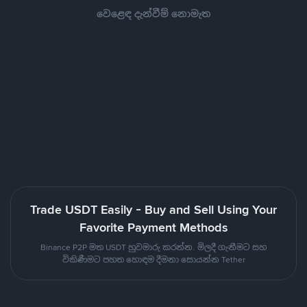
වෙළෙඳ දැන්වීම් නොමැත
Trade USDT Easily - Buy and Sell Using Your
Favorite Payment Methods
Binance P2P මත USDT හුවමාරු කරන්න. මිලදී ගැනීමට සහ
විකිණීමට පහත හොඳම දීමනා සොයන්න Tether