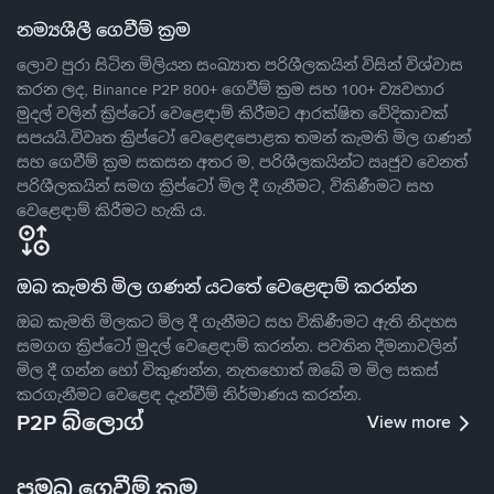
නම්‍යශීලී ගෙවීම් ක්‍රම
ලොව පුරා සිටින මිලියන සංඛ්‍යාත පරිශීලකයින් විසින් විශ්වාස
කරන ලද, Binance P2P 800+ ගෙවීම් ක්‍රම සහ 100+ ව්‍යවහාර
මුදල් වලින් ක්‍රිප්ටෝ වෙළෙඳාම් කිරීමට ආරක්ෂිත වේදිකාවක්
සපයයි.විවෘත ක්‍රිප්ටෝ වෙළෙඳපොළක තමන් කැමති මිල ගණන්
සහ ගෙවීම් ක්‍රම සකසන අතර ම, පරිශීලකයින්ට ඍජුව වෙනත්
පරිශීලකයින් සමග ක්‍රිප්ටෝ මිල දී ගැනීමට, විකිණීමට සහ
වෙළෙඳාම් කිරීමට හැකි ය.
ඔබ කැමති මිල ගණන් යටතේ වෙළෙඳාම් කරන්න
ඔබ කැමති මිලකට මිල දී ගැනීමට සහ විකිණීමට ඇති නිදහස
සමගග ක්‍රිප්ටෝ මුදල් වෙළෙඳාම් කරන්න. පවතින දීමනාවලින්
මිල දී ගන්න හෝ විකුණන්න, නැතහොත් ඔබේ ම මිල සකස්
කරගැනීමට වෙළෙඳ දැන්වීම් නිර්මාණය කරන්න.
P2P බ්ලොග්
View more
ප්‍රමුඛ ගෙවීම් ක්‍රම