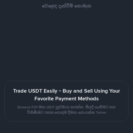
වෙළෙඳ දැන්වීම් නොමැත
Trade USDT Easily - Buy and Sell Using Your
Favorite Payment Methods
Binance P2P මත USDT හුවමාරු කරන්න. මිලදී ගැනීමට සහ
විකිණීමට පහත හොඳම දීමනා සොයන්න Tether