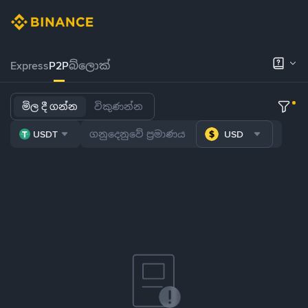
Express
P2P
බ්ලොක්
මිල දී ගන්න
විකුණන්න
USDT
USD