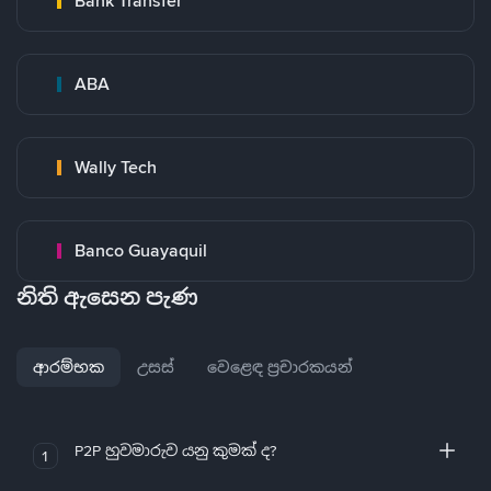
Bank Transfer
ABA
Wally Tech
Banco Guayaquil
නිති ඇසෙන පැණ
ආරම්භක
උසස්
වෙළෙඳ ප්‍රචාරකයන්
P2P හුවමාරුව යනු කුමක් ද?
1