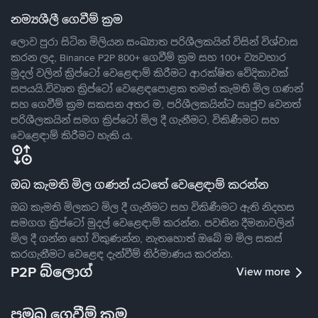
නම්‍යශීලී ගෙවීම් ක්‍රම
ලොව පුරා සිටින මිලියන සංඛ්‍යාත පරිශීලකයින් විසින් විශ්වාස
කරන ලද, Binance P2P 800+ ගෙවීම් ක්‍රම සහ 100+ ව්‍යවහාර
මුදල් වලින් ක්‍රිප්ටෝ වෙළෙඳාම් කිරීමට ආරක්ෂිත වේදිකාවක්
සපයයි.විවෘත ක්‍රිප්ටෝ වෙළෙඳපොළක තමන් කැමති මිල ගණන්
සහ ගෙවීම් ක්‍රම සකසන අතර ම, පරිශීලකයින්ට ඍජුව වෙනත්
පරිශීලකයින් සමග ක්‍රිප්ටෝ මිල දී ගැනීමට, විකිණීමට සහ
වෙළෙඳාම් කිරීමට හැකි ය.
ඔබ කැමති මිල ගණන් යටතේ වෙළෙඳාම් කරන්න
ඔබ කැමති මිලකට මිල දී ගැනීමට සහ විකිණීමට ඇති නිදහස
සමගග ක්‍රිප්ටෝ මුදල් වෙළෙඳාම් කරන්න. පවතින දීමනාවලින්
මිල දී ගන්න හෝ විකුණන්න, නැතහොත් ඔබේ ම මිල සකස්
කරගැනීමට වෙළෙඳ දැන්වීම් නිර්මාණය කරන්න.
P2P බ්ලොග්
View more
ප්‍රමුඛ ගෙවීම් ක්‍රම