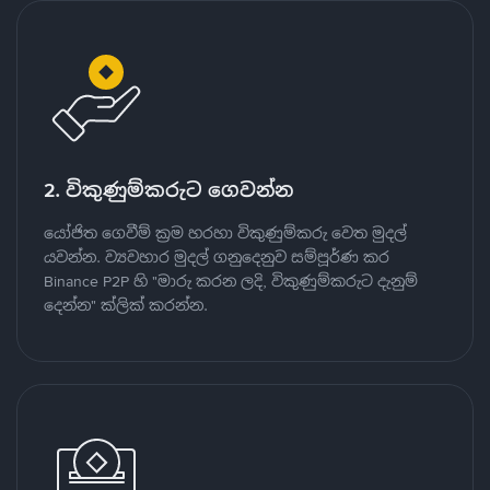
2. විකුණුම්කරුට ගෙවන්න
යෝජිත ගෙවීම් ක්‍රම හරහා විකුණුම්කරු වෙත මුදල්
යවන්න. ව්‍යවහාර මුදල් ගනුදෙනුව සම්පූර්ණ කර
Binance P2P හි "මාරු කරන ලදි, විකුණුම්කරුට දැනුම්
දෙන්න" ක්ලික් කරන්න.