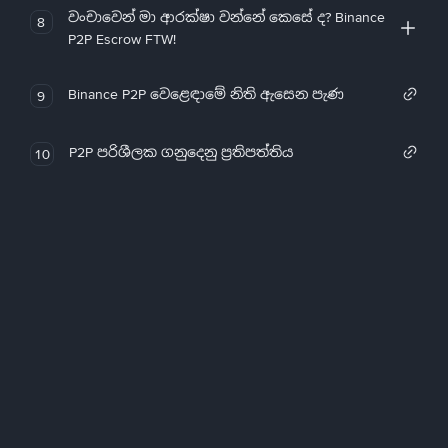
වංචාවෙන් මා ආරක්ෂා වන්නේ කෙසේ ද? Binance
8
P2P Escrow FTW!
Binance P2P වෙළෙඳාමේ නිති ඇසෙන පැණ
9
P2P පරිශීලක ගනුදෙනු ප්‍රතිපත්තිය
10