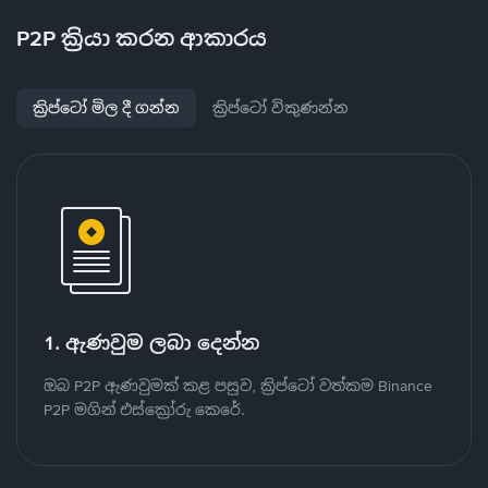
P2P ක්‍රියා කරන ආකාරය
ක්‍රිප්ටෝ මිල දී ගන්න
ක්‍රිප්ටෝ විකුණන්න
1. ඇණවුම ලබා දෙන්න
ඔබ P2P ඇණවුමක් කළ පසුව, ක්‍රිප්ටෝ වත්කම Binance
P2P මගින් එස්ක්‍රෝරු කෙරේ.