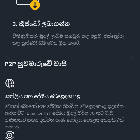
3. ක්‍රිප්ටෝ ලබාගන්න
විකිණුම්කරු මුදල් ලැබීම තහවුරු කළ පසුව, එස්ක්‍රෝරු
කළ ක්‍රිප්ටෝ ඔබ වෙත මුදා හැරේ.
P2P හුවමාරුවේ වාසි
ගෝලීය සහ දේශීය වෙළෙඳපොළ
වෙනත් බොහෝ P2P වේදිකා නිශ්චිත වෙළෙඳපොළ ඉලක්ක
කරන විට, Binance P2P දේශීය මුදල් වර්ග 70 කට වැඩි
ගණනකට සහය දක්වන සැබෑ ගෝලීය වෙළෙඳ අත්දැකීමක්
සපයයි.