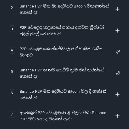
Binance P2P මත මා දේශීයව Bitcoin විකුණන්නේ
2
කෙසේ ද?
P2P වෙළෙඳ කලාපයේ සහාය දක්වන ක්‍රිප්ටෝ
3
මුදල් මුදල් මොනවා ද?
P2P වෙළෙඳ කොන්දේසිවල පාරිභාෂික ශබ්ද
4
මාලාව
Binance P2P හි නව ගෙවීම් ක්‍රම එක් කරන්නේ
5
කෙසේ ද?
Binance P2P මත දේශීයව Bitcoin මිල දී ගන්නේ
6
කෙසේ ද?
අනෙකුත් P2P වෙළෙඳපොළ වලට වඩා Binance
7
P2P වඩා හොඳ වන්නේ ඇයි?