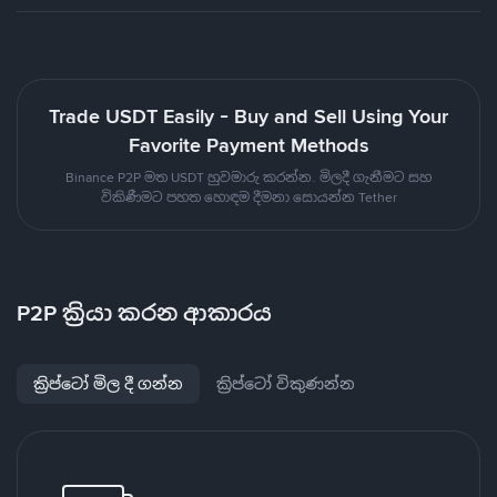
Trade USDT Easily - Buy and Sell Using Your
Favorite Payment Methods
Binance P2P මත USDT හුවමාරු කරන්න. මිලදී ගැනීමට සහ
විකිණීමට පහත හොඳම දීමනා සොයන්න Tether
P2P ක්‍රියා කරන ආකාරය
ක්‍රිප්ටෝ මිල දී ගන්න
ක්‍රිප්ටෝ විකුණන්න