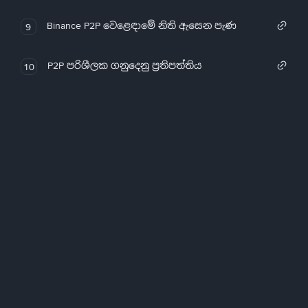
Binance P2P වෙළෙඳාමේ නිති ඇසෙන පැණ
9
P2P පරිශීලක ගනුදෙනු ප්‍රතිපත්තිය
10