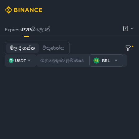
Express
P2P
බ්ලොක්
මිල දී ගන්න
විකුණන්න
USDT
BRL