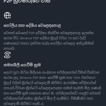
P2P හුවමාරුවේ වාසි
ගෝලීය සහ දේශීය වෙළෙඳපොළ
වෙනත් බොහෝ P2P වේදිකා නිශ්චිත වෙළෙඳපොළ ඉලක්ක
කරන විට, Binance P2P දේශීය මුදල් වර්ග 70 කට වැඩි
ගණනකට සහය දක්වන සැබෑ ගෝලීය වෙළෙඳ අත්දැකීමක්
සපයයි.
නම්‍යශීලී ගෙවීම් ක්‍රම
ලොව පුරා සිටින මිලියන සංඛ්‍යාත පරිශීලකයින් විසින් විශ්වාස
කරන ලද, Binance P2P 800+ ගෙවීම් ක්‍රම සහ 100+ ව්‍යවහාර
මුදල් වලින් ක්‍රිප්ටෝ වෙළෙඳාම් කිරීමට ආරක්ෂිත වේදිකාවක්
සපයයි.විවෘත ක්‍රිප්ටෝ වෙළෙඳපොළක තමන් කැමති මිල ගණන්
සහ ගෙවීම් ක්‍රම සකසන අතර ම, පරිශීලකයින්ට ඍජුව වෙනත්
පරිශීලකයින් සමග ක්‍රිප්ටෝ මිල දී ගැනීමට, විකිණීමට සහ
වෙළෙඳාම් කිරීමට හැකි ය.