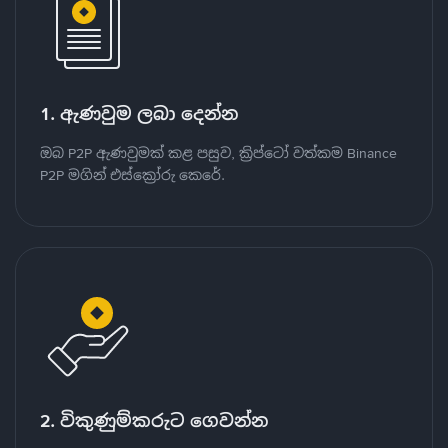
1. ඇණවුම ලබා දෙන්න
ඔබ P2P ඇණවුමක් කළ පසුව, ක්‍රිප්ටෝ වත්කම Binance
P2P මගින් එස්ක්‍රෝරු කෙරේ.
2. විකුණුම්කරුට ගෙවන්න