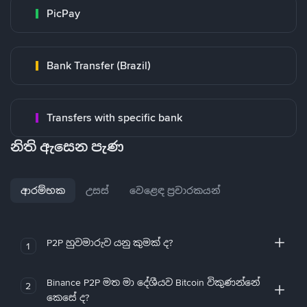
PicPay
Bank Transfer (Brazil)
Transfers with specific bank
නිති ඇසෙන පැණ
ආරම්භක
උසස්
වෙළෙඳ ප්‍රචාරකයන්
P2P හුවමාරුව යනු කුමක් ද?
1
Binance P2P මත මා දේශීයව Bitcoin විකුණන්නේ
2
කෙසේ ද?