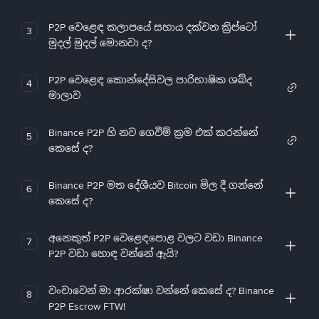
P2P වෙළෙඳ කලාපයේ සහාය දක්වන ක්‍රිප්ටෝ
3
මුදල් මුදල් මොනවා ද?
P2P වෙළෙඳ කොන්දේසිවල පාරිභාෂික ශබ්ද
4
මාලාව
Binance P2P හි නව ගෙවීම් ක්‍රම එක් කරන්නේ
5
කෙසේ ද?
Binance P2P මත දේශීයව Bitcoin මිල දී ගන්නේ
6
කෙසේ ද?
අනෙකුත් P2P වෙළෙඳපොළ වලට වඩා Binance
7
P2P වඩා හොඳ වන්නේ ඇයි?
වංචාවෙන් මා ආරක්ෂා වන්නේ කෙසේ ද? Binance
8
P2P Escrow FTW!