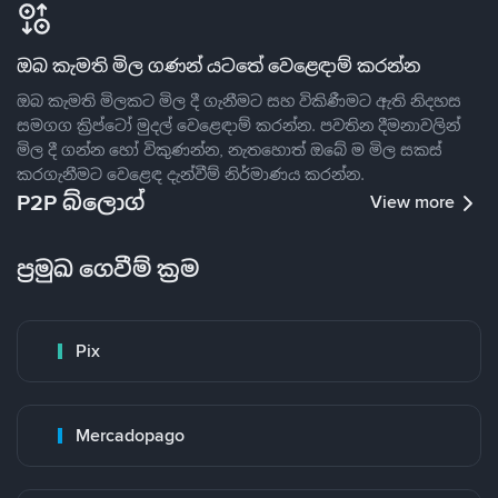
ඔබ කැමති මිල ගණන් යටතේ වෙළෙඳාම් කරන්න
ඔබ කැමති මිලකට මිල දී ගැනීමට සහ විකිණීමට ඇති නිදහස
සමගග ක්‍රිප්ටෝ මුදල් වෙළෙඳාම් කරන්න. පවතින දීමනාවලින්
මිල දී ගන්න හෝ විකුණන්න, නැතහොත් ඔබේ ම මිල සකස්
කරගැනීමට වෙළෙඳ දැන්වීම් නිර්මාණය කරන්න.
P2P බ්ලොග්
View more
ප්‍රමුඛ ගෙවීම් ක්‍රම
Pix
Mercadopago