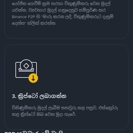
යෝජිත ගෙවීම් ක්‍රම හරහා විකුණුම්කරු වෙත මුදල්
යවන්න. ව්‍යවහාර මුදල් ගනුදෙනුව සම්පූර්ණ කර
Binance P2P හි "මාරු කරන ලදි, විකුණුම්කරුට දැනුම්
දෙන්න" ක්ලික් කරන්න.
3. ක්‍රිප්ටෝ ලබාගන්න
විකිණුම්කරු මුදල් ලැබීම තහවුරු කළ පසුව, එස්ක්‍රෝරු
කළ ක්‍රිප්ටෝ ඔබ වෙත මුදා හැරේ.