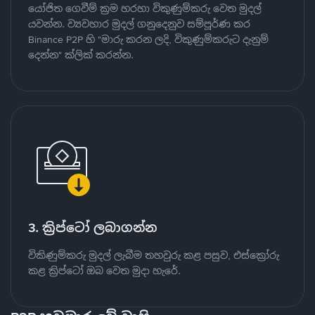
යෝජිත ගෙවීම් ක්‍රම හරහා විකුණුම්කරු වෙත මුදල්
යවන්න. ව්‍යවහාර මුදල් ගනුදෙනුව සම්පූර්ණ කර
Binance P2P හි "මාරු කරන ලදි, විකුණුම්කරුට දැනුම්
දෙන්න" ක්ලික් කරන්න.
3. ක්‍රිප්ටෝ ලබාගන්න
විකිණුම්කරු මුදල් ලැබීම තහවුරු කළ පසුව, එස්ක්‍රෝරු
කළ ක්‍රිප්ටෝ ඔබ වෙත මුදා හැරේ.