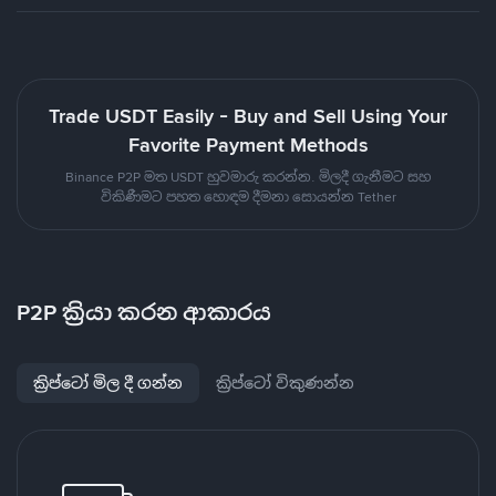
Trade USDT Easily - Buy and Sell Using Your
Favorite Payment Methods
Binance P2P මත USDT හුවමාරු කරන්න. මිලදී ගැනීමට සහ
විකිණීමට පහත හොඳම දීමනා සොයන්න Tether
P2P ක්‍රියා කරන ආකාරය
ක්‍රිප්ටෝ මිල දී ගන්න
ක්‍රිප්ටෝ විකුණන්න