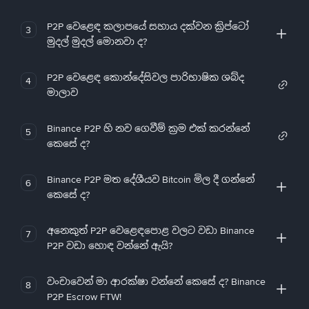
P2P වෙළෙඳ කලාපයේ සහාය දක්වන ක්‍රිප්ටෝ
3
මුදල් මුදල් මොනවා ද?
P2P වෙළෙඳ කොන්දේසිවල පාරිභාෂික ශබ්ද
4
මාලාව
Binance P2P හි නව ගෙවීම් ක්‍රම එක් කරන්නේ
5
කෙසේ ද?
Binance P2P මත දේශීයව Bitcoin මිල දී ගන්නේ
6
කෙසේ ද?
අනෙකුත් P2P වෙළෙඳපොළ වලට වඩා Binance
7
P2P වඩා හොඳ වන්නේ ඇයි?
වංචාවෙන් මා ආරක්ෂා වන්නේ කෙසේ ද? Binance
8
P2P Escrow FTW!