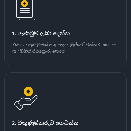
1. ඇණවුම ලබා දෙන්න
ඔබ P2P ඇණවුමක් කළ පසුව, ක්‍රිප්ටෝ වත්කම Binance
P2P මගින් එස්ක්‍රෝරු කෙරේ.
2. විකුණුම්කරුට ගෙවන්න