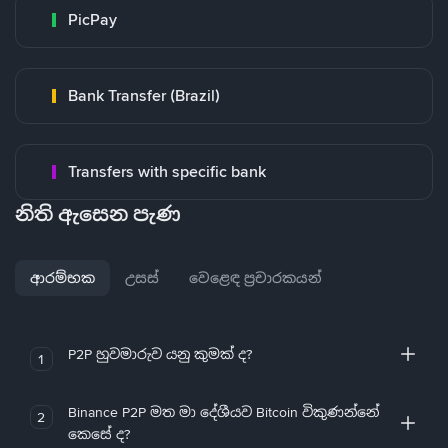
PicPay
Bank Transfer (Brazil)
Transfers with specific bank
නිති ඇසෙන පැණ
ආරම්භක
උසස්
වෙළෙඳ ප්‍රචාරකයන්
P2P හුවමාරුව යනු කුමක් ද?
1
Binance P2P මත මා දේශීයව Bitcoin විකුණන්නේ
2
කෙසේ ද?