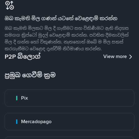
ඔබ කැමති මිල ගණන් යටතේ වෙළෙඳාම් කරන්න
ඔබ කැමති මිලකට මිල දී ගැනීමට සහ විකිණීමට ඇති නිදහස
සමගග ක්‍රිප්ටෝ මුදල් වෙළෙඳාම් කරන්න. පවතින දීමනාවලින්
මිල දී ගන්න හෝ විකුණන්න, නැතහොත් ඔබේ ම මිල සකස්
කරගැනීමට වෙළෙඳ දැන්වීම් නිර්මාණය කරන්න.
P2P බ්ලොග්
View more
ප්‍රමුඛ ගෙවීම් ක්‍රම
Pix
Mercadopago