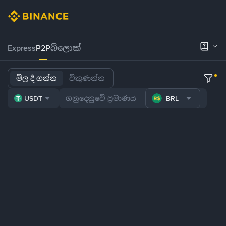
Express
P2P
බ්ලොක්
මිල දී ගන්න
විකුණන්න
USDT
BRL