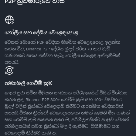
P2P හුවමාරුවේ වාසි
ගෝලීය සහ දේශීය වෙළෙඳපොළ
වෙනත් බොහෝ P2P වේදිකා නිශ්චිත වෙළෙඳපොළ ඉලක්ක
කරන විට, Binance P2P දේශීය මුදල් වර්ග 70 කට වැඩි
ගණනකට සහය දක්වන සැබෑ ගෝලීය වෙළෙඳ අත්දැකීමක්
සපයයි.
නම්‍යශීලී ගෙවීම් ක්‍රම
ලොව පුරා සිටින මිලියන සංඛ්‍යාත පරිශීලකයින් විසින් විශ්වාස
කරන ලද, Binance P2P 800+ ගෙවීම් ක්‍රම සහ 100+ ව්‍යවහාර
මුදල් වලින් ක්‍රිප්ටෝ වෙළෙඳාම් කිරීමට ආරක්ෂිත වේදිකාවක්
සපයයි.විවෘත ක්‍රිප්ටෝ වෙළෙඳපොළක තමන් කැමති මිල ගණන්
සහ ගෙවීම් ක්‍රම සකසන අතර ම, පරිශීලකයින්ට ඍජුව වෙනත්
පරිශීලකයින් සමග ක්‍රිප්ටෝ මිල දී ගැනීමට, විකිණීමට සහ
වෙළෙඳාම් කිරීමට හැකි ය.