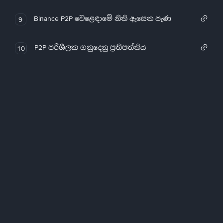
Binance P2P වෙළෙඳාමේ නිති ඇසෙන පැණ
9
P2P පරිශීලක ගනුදෙනු ප්‍රතිපත්තිය
10