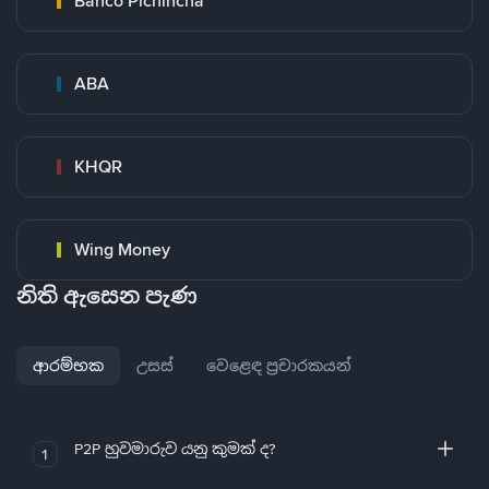
Banco Pichincha
ABA
KHQR
Wing Money
නිති ඇසෙන පැණ
ආරම්භක
උසස්
වෙළෙඳ ප්‍රචාරකයන්
P2P හුවමාරුව යනු කුමක් ද?
1