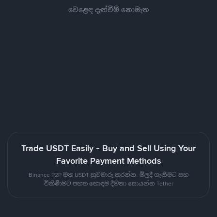
වෙළෙඳ දැන්වීම් නොමැත
Trade USDT Easily - Buy and Sell Using Your
Favorite Payment Methods
Binance P2P මත USDT හුවමාරු කරන්න. මිලදී ගැනීමට සහ
විකිණීමට පහත හොඳම දීමනා සොයන්න Tether