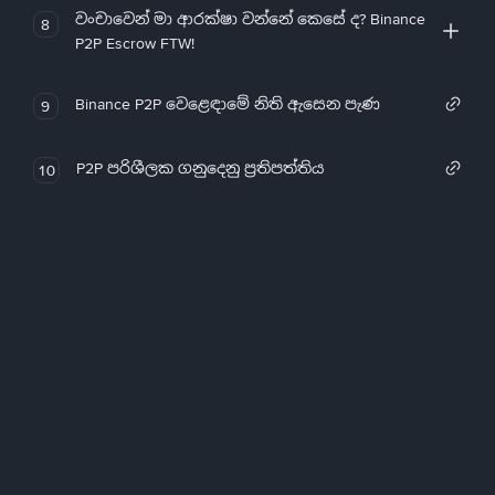
වංචාවෙන් මා ආරක්ෂා වන්නේ කෙසේ ද? Binance
8
P2P Escrow FTW!
Binance P2P වෙළෙඳාමේ නිති ඇසෙන පැණ
9
P2P පරිශීලක ගනුදෙනු ප්‍රතිපත්තිය
10