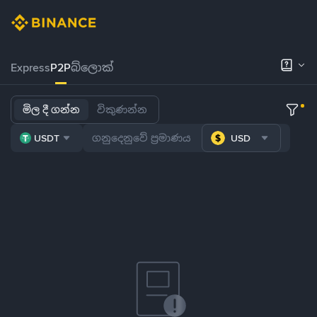
Express
P2P
බ්ලොක්
මිල දී ගන්න
විකුණන්න
USDT
USD