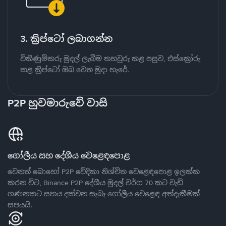
3. ක්‍රිප්ටෝ ලබාගන්න
විකිණුම්කරු මුදල් ලැබීම තහවුරු කළ පසුව, එස්ක්‍රෝරු
කළ ක්‍රිප්ටෝ ඔබ වෙත මුදා හැරේ.
P2P හුවමාරුවේ වාසි
ගෝලීය සහ දේශීය වෙළෙඳපොළ
වෙනත් බොහෝ P2P වේදිකා නිශ්චිත වෙළෙඳපොළ ඉලක්ක
කරන විට, Binance P2P දේශීය මුදල් වර්ග 70 කට වැඩි
ගණනකට සහය දක්වන සැබෑ ගෝලීය වෙළෙඳ අත්දැකීමක්
සපයයි.