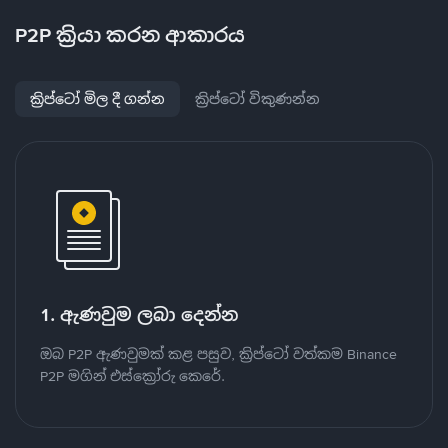
P2P ක්‍රියා කරන ආකාරය
ක්‍රිප්ටෝ මිල දී ගන්න
ක්‍රිප්ටෝ විකුණන්න
1. ඇණවුම ලබා දෙන්න
ඔබ P2P ඇණවුමක් කළ පසුව, ක්‍රිප්ටෝ වත්කම Binance
P2P මගින් එස්ක්‍රෝරු කෙරේ.