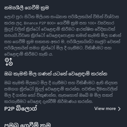
නම්‍යශීලී ගෙවීම් ක්‍රම
ලොව පුරා සිටින මිලියන සංඛ්‍යාත පරිශීලකයින් විසින් විශ්වාස
කරන ලද, Binance P2P 800+ ගෙවීම් ක්‍රම සහ 100+ ව්‍යවහාර
මුදල් වලින් ක්‍රිප්ටෝ වෙළෙඳාම් කිරීමට ආරක්ෂිත වේදිකාවක්
සපයයි.විවෘත ක්‍රිප්ටෝ වෙළෙඳපොළක තමන් කැමති මිල ගණන්
සහ ගෙවීම් ක්‍රම සකසන අතර ම, පරිශීලකයින්ට ඍජුව වෙනත්
පරිශීලකයින් සමග ක්‍රිප්ටෝ මිල දී ගැනීමට, විකිණීමට සහ
වෙළෙඳාම් කිරීමට හැකි ය.
ඔබ කැමති මිල ගණන් යටතේ වෙළෙඳාම් කරන්න
ඔබ කැමති මිලකට මිල දී ගැනීමට සහ විකිණීමට ඇති නිදහස
සමගග ක්‍රිප්ටෝ මුදල් වෙළෙඳාම් කරන්න. පවතින දීමනාවලින්
මිල දී ගන්න හෝ විකුණන්න, නැතහොත් ඔබේ ම මිල සකස්
කරගැනීමට වෙළෙඳ දැන්වීම් නිර්මාණය කරන්න.
P2P බ්ලොග්
View more
ප්‍රමුඛ ගෙවීම් ක්‍රම