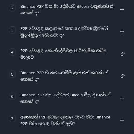
Binance P2P මත මා දේශීයව Bitcoin විකුණන්නේ
2
කෙසේ ද?
P2P වෙළෙඳ කලාපයේ සහාය දක්වන ක්‍රිප්ටෝ
3
මුදල් මුදල් මොනවා ද?
P2P වෙළෙඳ කොන්දේසිවල පාරිභාෂික ශබ්ද
4
මාලාව
Binance P2P හි නව ගෙවීම් ක්‍රම එක් කරන්නේ
5
කෙසේ ද?
Binance P2P මත දේශීයව Bitcoin මිල දී ගන්නේ
6
කෙසේ ද?
අනෙකුත් P2P වෙළෙඳපොළ වලට වඩා Binance
7
P2P වඩා හොඳ වන්නේ ඇයි?