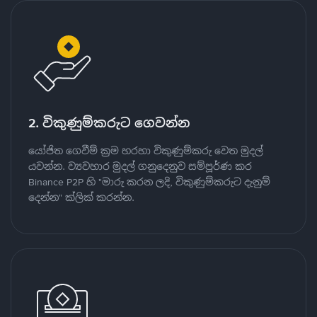
2. විකුණුම්කරුට ගෙවන්න
යෝජිත ගෙවීම් ක්‍රම හරහා විකුණුම්කරු වෙත මුදල්
යවන්න. ව්‍යවහාර මුදල් ගනුදෙනුව සම්පූර්ණ කර
Binance P2P හි "මාරු කරන ලදි, විකුණුම්කරුට දැනුම්
දෙන්න" ක්ලික් කරන්න.