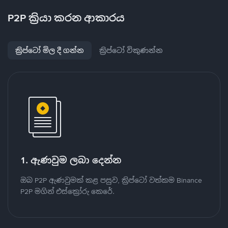
P2P ක්‍රියා කරන ආකාරය
ක්‍රිප්ටෝ මිල දී ගන්න
ක්‍රිප්ටෝ විකුණන්න
1. ඇණවුම ලබා දෙන්න
ඔබ P2P ඇණවුමක් කළ පසුව, ක්‍රිප්ටෝ වත්කම Binance
P2P මගින් එස්ක්‍රෝරු කෙරේ.