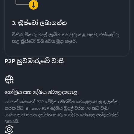
3. ක්‍රිප්ටෝ ලබාගන්න
විකිණුම්කරු මුදල් ලැබීම තහවුරු කළ පසුව, එස්ක්‍රෝරු
කළ ක්‍රිප්ටෝ ඔබ වෙත මුදා හැරේ.
P2P හුවමාරුවේ වාසි
ගෝලීය සහ දේශීය වෙළෙඳපොළ
වෙනත් බොහෝ P2P වේදිකා නිශ්චිත වෙළෙඳපොළ ඉලක්ක
කරන විට, Binance P2P දේශීය මුදල් වර්ග 70 කට වැඩි
ගණනකට සහය දක්වන සැබෑ ගෝලීය වෙළෙඳ අත්දැකීමක්
සපයයි.