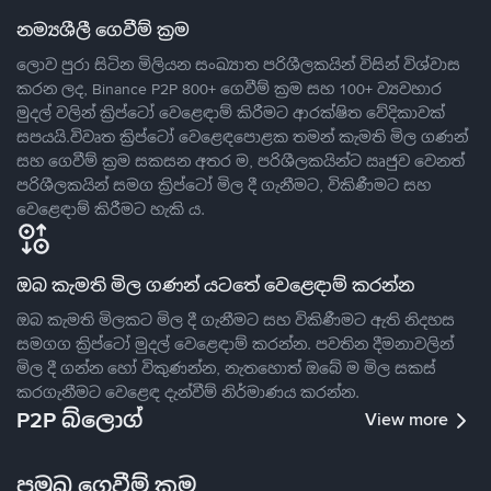
නම්‍යශීලී ගෙවීම් ක්‍රම
ලොව පුරා සිටින මිලියන සංඛ්‍යාත පරිශීලකයින් විසින් විශ්වාස
කරන ලද, Binance P2P 800+ ගෙවීම් ක්‍රම සහ 100+ ව්‍යවහාර
මුදල් වලින් ක්‍රිප්ටෝ වෙළෙඳාම් කිරීමට ආරක්ෂිත වේදිකාවක්
සපයයි.විවෘත ක්‍රිප්ටෝ වෙළෙඳපොළක තමන් කැමති මිල ගණන්
සහ ගෙවීම් ක්‍රම සකසන අතර ම, පරිශීලකයින්ට ඍජුව වෙනත්
පරිශීලකයින් සමග ක්‍රිප්ටෝ මිල දී ගැනීමට, විකිණීමට සහ
වෙළෙඳාම් කිරීමට හැකි ය.
ඔබ කැමති මිල ගණන් යටතේ වෙළෙඳාම් කරන්න
ඔබ කැමති මිලකට මිල දී ගැනීමට සහ විකිණීමට ඇති නිදහස
සමගග ක්‍රිප්ටෝ මුදල් වෙළෙඳාම් කරන්න. පවතින දීමනාවලින්
මිල දී ගන්න හෝ විකුණන්න, නැතහොත් ඔබේ ම මිල සකස්
කරගැනීමට වෙළෙඳ දැන්වීම් නිර්මාණය කරන්න.
P2P බ්ලොග්
View more
ප්‍රමුඛ ගෙවීම් ක්‍රම