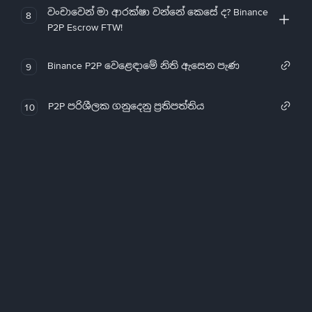
වංචාවෙන් මා ආරක්ෂා වන්නේ කෙසේ ද? Binance
8
P2P Escrow FTW!
Binance P2P වෙළෙඳාමේ නිති ඇසෙන පැණ
9
P2P පරිශීලක ගනුදෙනු ප්‍රතිපත්තිය
10