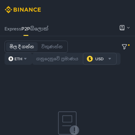
Express
P2P
බ්ලොක්
මිල දී ගන්න
විකුණන්න
ETH
USD