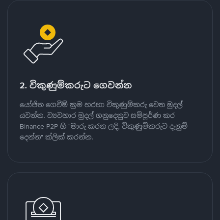
2. විකුණුම්කරුට ගෙවන්න
යෝජිත ගෙවීම් ක්‍රම හරහා විකුණුම්කරු වෙත මුදල්
යවන්න. ව්‍යවහාර මුදල් ගනුදෙනුව සම්පූර්ණ කර
Binance P2P හි "මාරු කරන ලදි, විකුණුම්කරුට දැනුම්
දෙන්න" ක්ලික් කරන්න.