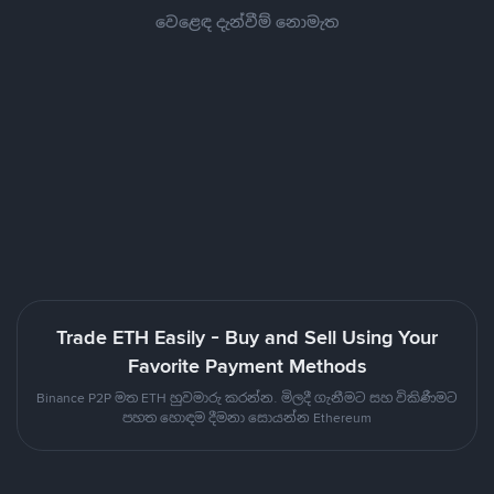
වෙළෙඳ දැන්වීම් නොමැත
Trade ETH Easily - Buy and Sell Using Your
Favorite Payment Methods
Binance P2P මත ETH හුවමාරු කරන්න. මිලදී ගැනීමට සහ විකිණීමට
පහත හොඳම දීමනා සොයන්න Ethereum