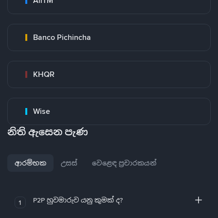
AirTM
Banco Pichincha
KHQR
Wise
නිති ඇසෙන පැණ
ආරම්භක
උසස්
වෙළෙඳ ප්‍රචාරකයන්
P2P හුවමාරුව යනු කුමක් ද?
1