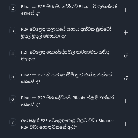
Binance P2P මත මා දේශීයව Bitcoin විකුණන්නේ
2
කෙසේ ද?
P2P වෙළෙඳ කලාපයේ සහාය දක්වන ක්‍රිප්ටෝ
3
මුදල් මුදල් මොනවා ද?
P2P වෙළෙඳ කොන්දේසිවල පාරිභාෂික ශබ්ද
4
මාලාව
Binance P2P හි නව ගෙවීම් ක්‍රම එක් කරන්නේ
5
කෙසේ ද?
Binance P2P මත දේශීයව Bitcoin මිල දී ගන්නේ
6
කෙසේ ද?
අනෙකුත් P2P වෙළෙඳපොළ වලට වඩා Binance
7
P2P වඩා හොඳ වන්නේ ඇයි?