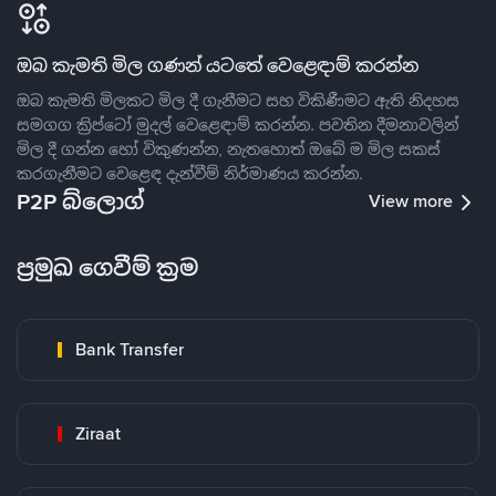
ඔබ කැමති මිල ගණන් යටතේ වෙළෙඳාම් කරන්න
ඔබ කැමති මිලකට මිල දී ගැනීමට සහ විකිණීමට ඇති නිදහස
සමගග ක්‍රිප්ටෝ මුදල් වෙළෙඳාම් කරන්න. පවතින දීමනාවලින්
මිල දී ගන්න හෝ විකුණන්න, නැතහොත් ඔබේ ම මිල සකස්
කරගැනීමට වෙළෙඳ දැන්වීම් නිර්මාණය කරන්න.
P2P බ්ලොග්
View more
ප්‍රමුඛ ගෙවීම් ක්‍රම
Bank Transfer
Ziraat