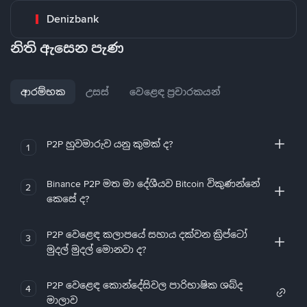
Denizbank
නිති ඇසෙන පැණ
ආරම්භක
උසස්
වෙළෙඳ ප්‍රචාරකයන්
P2P හුවමාරුව යනු කුමක් ද?
1
Binance P2P මත මා දේශීයව Bitcoin විකුණන්නේ
2
කෙසේ ද?
P2P වෙළෙඳ කලාපයේ සහාය දක්වන ක්‍රිප්ටෝ
3
මුදල් මුදල් මොනවා ද?
P2P වෙළෙඳ කොන්දේසිවල පාරිභාෂික ශබ්ද
4
මාලාව