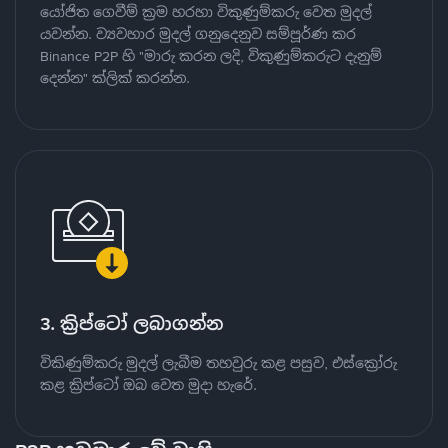
යෝජිත ගෙවීම් ක්‍රම හරහා විකුණුම්කරු වෙත මුදල්
යවන්න. ව්‍යවහාර මුදල් ගනුදෙනුව සම්පූර්ණ කර
Binance P2P හි "මාරු කරන ලදි, විකුණුම්කරුට දැනුම්
දෙන්න" ක්ලික් කරන්න.
3. ක්‍රිප්ටෝ ලබාගන්න
විකිණුම්කරු මුදල් ලැබීම තහවුරු කළ පසුව, එස්ක්‍රෝරු
කළ ක්‍රිප්ටෝ ඔබ වෙත මුදා හැරේ.