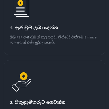
1. ඇණවුම ලබා දෙන්න
ඔබ P2P ඇණවුමක් කළ පසුව, ක්‍රිප්ටෝ වත්කම Binance
P2P මගින් එස්ක්‍රෝරු කෙරේ.
2. විකුණුම්කරුට ගෙවන්න