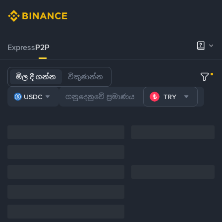
Express
P2P
මිල දී ගන්න
විකුණන්න
USDC
TRY