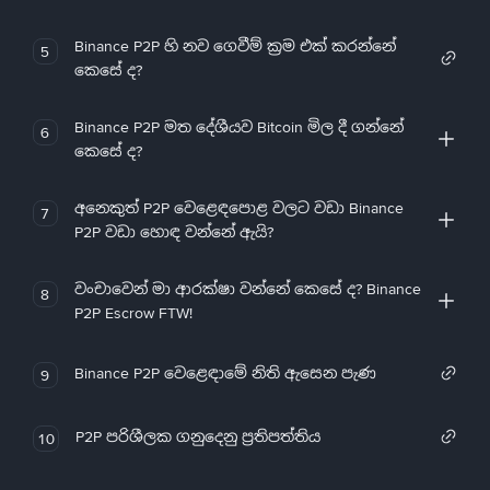
Binance P2P හි නව ගෙවීම් ක්‍රම එක් කරන්නේ
5
කෙසේ ද?
Binance P2P මත දේශීයව Bitcoin මිල දී ගන්නේ
6
කෙසේ ද?
අනෙකුත් P2P වෙළෙඳපොළ වලට වඩා Binance
7
P2P වඩා හොඳ වන්නේ ඇයි?
වංචාවෙන් මා ආරක්ෂා වන්නේ කෙසේ ද? Binance
8
P2P Escrow FTW!
Binance P2P වෙළෙඳාමේ නිති ඇසෙන පැණ
9
P2P පරිශීලක ගනුදෙනු ප්‍රතිපත්තිය
10