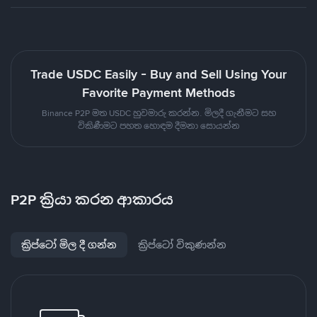
Trade USDC Easily - Buy and Sell Using Your
Favorite Payment Methods
Binance P2P මත USDC හුවමාරු කරන්න. මිලදී ගැනීමට සහ
විකිණීමට පහත හොඳම දීමනා සොයන්න
P2P ක්‍රියා කරන ආකාරය
ක්‍රිප්ටෝ මිල දී ගන්න
ක්‍රිප්ටෝ විකුණන්න