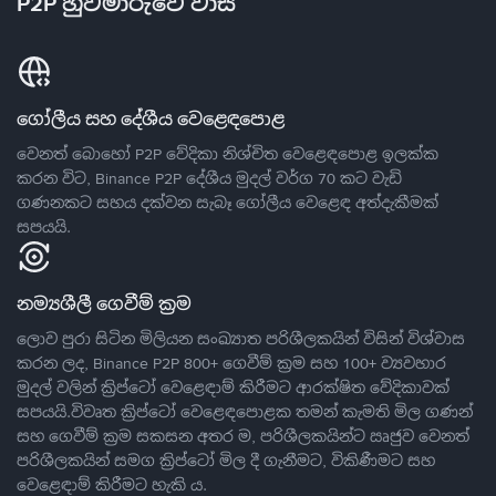
P2P හුවමාරුවේ වාසි
ගෝලීය සහ දේශීය වෙළෙඳපොළ
වෙනත් බොහෝ P2P වේදිකා නිශ්චිත වෙළෙඳපොළ ඉලක්ක
කරන විට, Binance P2P දේශීය මුදල් වර්ග 70 කට වැඩි
ගණනකට සහය දක්වන සැබෑ ගෝලීය වෙළෙඳ අත්දැකීමක්
සපයයි.
නම්‍යශීලී ගෙවීම් ක්‍රම
ලොව පුරා සිටින මිලියන සංඛ්‍යාත පරිශීලකයින් විසින් විශ්වාස
කරන ලද, Binance P2P 800+ ගෙවීම් ක්‍රම සහ 100+ ව්‍යවහාර
මුදල් වලින් ක්‍රිප්ටෝ වෙළෙඳාම් කිරීමට ආරක්ෂිත වේදිකාවක්
සපයයි.විවෘත ක්‍රිප්ටෝ වෙළෙඳපොළක තමන් කැමති මිල ගණන්
සහ ගෙවීම් ක්‍රම සකසන අතර ම, පරිශීලකයින්ට ඍජුව වෙනත්
පරිශීලකයින් සමග ක්‍රිප්ටෝ මිල දී ගැනීමට, විකිණීමට සහ
වෙළෙඳාම් කිරීමට හැකි ය.