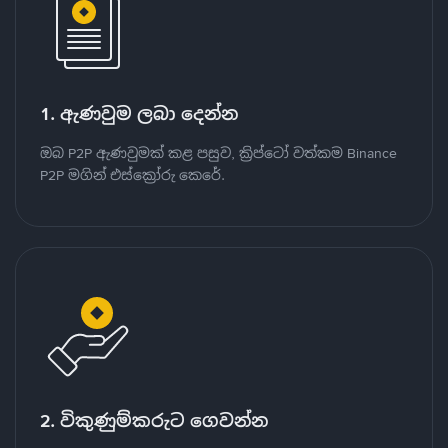
1. ඇණවුම ලබා දෙන්න
ඔබ P2P ඇණවුමක් කළ පසුව, ක්‍රිප්ටෝ වත්කම Binance
P2P මගින් එස්ක්‍රෝරු කෙරේ.
2. විකුණුම්කරුට ගෙවන්න