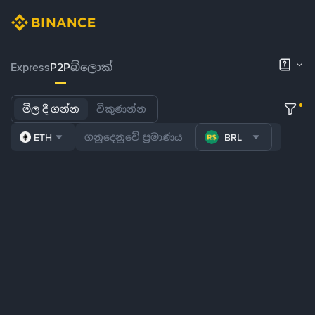
Express
P2P
බ්ලොක්
මිල දී ගන්න
විකුණන්න
ETH
BRL