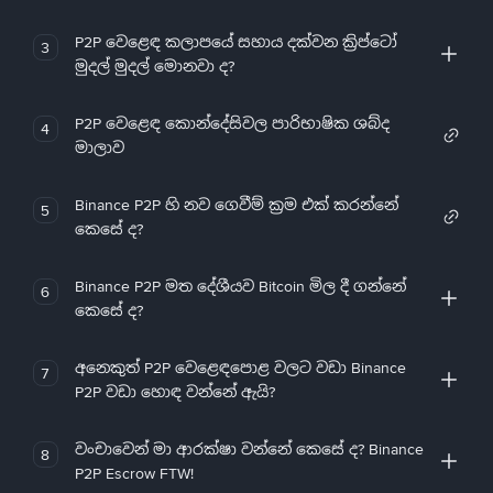
P2P වෙළෙඳ කලාපයේ සහාය දක්වන ක්‍රිප්ටෝ
3
මුදල් මුදල් මොනවා ද?
P2P වෙළෙඳ කොන්දේසිවල පාරිභාෂික ශබ්ද
4
මාලාව
Binance P2P හි නව ගෙවීම් ක්‍රම එක් කරන්නේ
5
කෙසේ ද?
Binance P2P මත දේශීයව Bitcoin මිල දී ගන්නේ
6
කෙසේ ද?
අනෙකුත් P2P වෙළෙඳපොළ වලට වඩා Binance
7
P2P වඩා හොඳ වන්නේ ඇයි?
වංචාවෙන් මා ආරක්ෂා වන්නේ කෙසේ ද? Binance
8
P2P Escrow FTW!