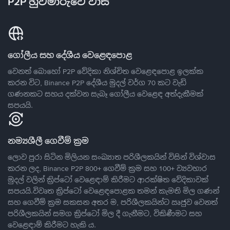
P2P හුවමාරුවේ වාසි
ගෝලීය සහ දේශීය වෙළෙඳපොළ
වෙනත් බොහෝ P2P වේදිකා නිශ්චිත වෙළෙඳපොළ ඉලක්ක
කරන විට, Binance P2P දේශීය මුදල් වර්ග 70 කට වැඩි
ගණනකට සහය දක්වන සැබෑ ගෝලීය වෙළෙඳ අත්දැකීමක්
සපයයි.
නම්‍යශීලී ගෙවීම් ක්‍රම
ලොව පුරා සිටින මිලියන සංඛ්‍යාත පරිශීලකයින් විසින් විශ්වාස
කරන ලද, Binance P2P 800+ ගෙවීම් ක්‍රම සහ 100+ ව්‍යවහාර
මුදල් වලින් ක්‍රිප්ටෝ වෙළෙඳාම් කිරීමට ආරක්ෂිත වේදිකාවක්
සපයයි.විවෘත ක්‍රිප්ටෝ වෙළෙඳපොළක තමන් කැමති මිල ගණන්
සහ ගෙවීම් ක්‍රම සකසන අතර ම, පරිශීලකයින්ට ඍජුව වෙනත්
පරිශීලකයින් සමග ක්‍රිප්ටෝ මිල දී ගැනීමට, විකිණීමට සහ
වෙළෙඳාම් කිරීමට හැකි ය.