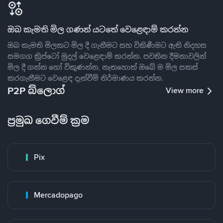
ඔබ කැමති මිල ගණන් යටතේ වෙළෙඳාම් කරන්න
ඔබ කැමති මිලකට මිල දී ගැනීමට සහ විකිණීමට ඇති නිදහස
සමගග ක්‍රිප්ටෝ මුදල් වෙළෙඳාම් කරන්න. පවතින දීමනාවලින්
මිල දී ගන්න හෝ විකුණන්න, නැතහොත් ඔබේ ම මිල සකස්
කරගැනීමට වෙළෙඳ දැන්වීම් නිර්මාණය කරන්න.
P2P බ්ලොග්
View more
ප්‍රමුඛ ගෙවීම් ක්‍රම
Pix
Mercadopago