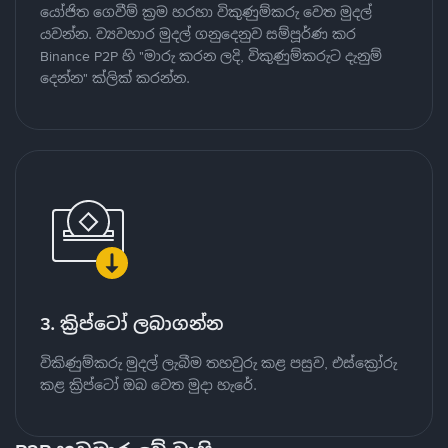
යෝජිත ගෙවීම් ක්‍රම හරහා විකුණුම්කරු වෙත මුදල්
යවන්න. ව්‍යවහාර මුදල් ගනුදෙනුව සම්පූර්ණ කර
Binance P2P හි "මාරු කරන ලදි, විකුණුම්කරුට දැනුම්
දෙන්න" ක්ලික් කරන්න.
3. ක්‍රිප්ටෝ ලබාගන්න
විකිණුම්කරු මුදල් ලැබීම තහවුරු කළ පසුව, එස්ක්‍රෝරු
කළ ක්‍රිප්ටෝ ඔබ වෙත මුදා හැරේ.