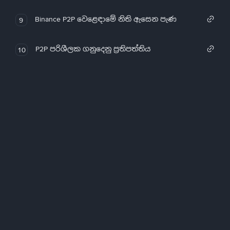
Binance P2P වෙළෙඳාමේ නිති ඇසෙන පැණ
9
P2P පරිශීලක ගනුදෙනු ප්‍රතිපත්තිය
10