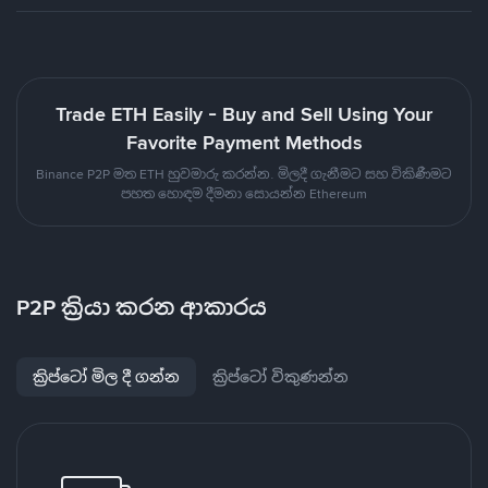
Trade ETH Easily - Buy and Sell Using Your
Favorite Payment Methods
Binance P2P මත ETH හුවමාරු කරන්න. මිලදී ගැනීමට සහ විකිණීමට
පහත හොඳම දීමනා සොයන්න Ethereum
P2P ක්‍රියා කරන ආකාරය
ක්‍රිප්ටෝ මිල දී ගන්න
ක්‍රිප්ටෝ විකුණන්න