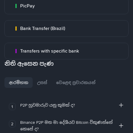
PicPay
Bank Transfer (Brazil)
Transfers with specific bank
නිති ඇසෙන පැණ
ආරම්භක
උසස්
වෙළෙඳ ප්‍රචාරකයන්
P2P හුවමාරුව යනු කුමක් ද?
1
Binance P2P මත මා දේශීයව Bitcoin විකුණන්නේ
2
කෙසේ ද?