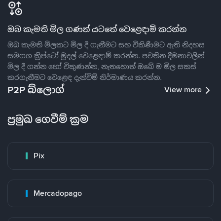
ඔබ කැමති මිල ගණන් යටතේ වෙළෙඳාම් කරන්න
ඔබ කැමති මිලකට මිල දී ගැනීමට සහ විකිණීමට ඇති නිදහස
සමගග ක්‍රිප්ටෝ මුදල් වෙළෙඳාම් කරන්න. පවතින දීමනාවලින්
මිල දී ගන්න හෝ විකුණන්න, නැතහොත් ඔබේ ම මිල සකස්
කරගැනීමට වෙළෙඳ දැන්වීම් නිර්මාණය කරන්න.
P2P බ්ලොග්
View more
ප්‍රමුඛ ගෙවීම් ක්‍රම
Pix
Mercadopago