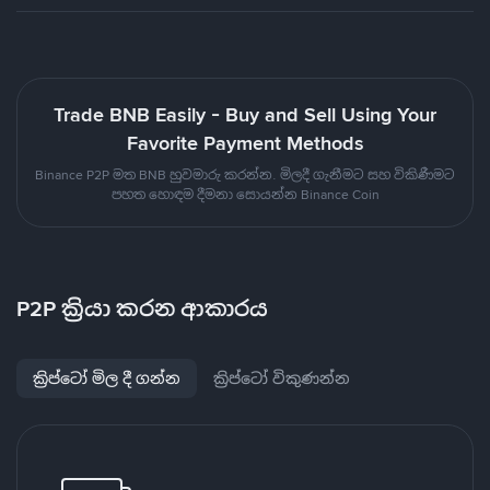
Trade BNB Easily - Buy and Sell Using Your
Favorite Payment Methods
Binance P2P මත BNB හුවමාරු කරන්න. මිලදී ගැනීමට සහ විකිණීමට
පහත හොඳම දීමනා සොයන්න Binance Coin
P2P ක්‍රියා කරන ආකාරය
ක්‍රිප්ටෝ මිල දී ගන්න
ක්‍රිප්ටෝ විකුණන්න