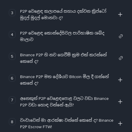
P2P වෙළෙඳ කලාපයේ සහාය දක්වන ක්‍රිප්ටෝ
3
මුදල් මුදල් මොනවා ද?
P2P වෙළෙඳ කොන්දේසිවල පාරිභාෂික ශබ්ද
4
මාලාව
Binance P2P හි නව ගෙවීම් ක්‍රම එක් කරන්නේ
5
කෙසේ ද?
Binance P2P මත දේශීයව Bitcoin මිල දී ගන්නේ
6
කෙසේ ද?
අනෙකුත් P2P වෙළෙඳපොළ වලට වඩා Binance
7
P2P වඩා හොඳ වන්නේ ඇයි?
වංචාවෙන් මා ආරක්ෂා වන්නේ කෙසේ ද? Binance
8
P2P Escrow FTW!