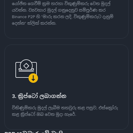
යෝජිත ගෙවීම් ක්‍රම හරහා විකුණුම්කරු වෙත මුදල්
යවන්න. ව්‍යවහාර මුදල් ගනුදෙනුව සම්පූර්ණ කර
Binance P2P හි "මාරු කරන ලදි, විකුණුම්කරුට දැනුම්
දෙන්න" ක්ලික් කරන්න.
3. ක්‍රිප්ටෝ ලබාගන්න
විකිණුම්කරු මුදල් ලැබීම තහවුරු කළ පසුව, එස්ක්‍රෝරු
කළ ක්‍රිප්ටෝ ඔබ වෙත මුදා හැරේ.