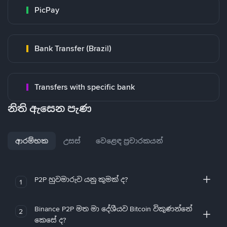
PicPay
Bank Transfer (Brazil)
Transfers with specific bank
නිති ඇසෙන පැණ
ආරම්භක
උසස්
වෙළෙඳ ප්‍රචාරකයන්
P2P හුවමාරුව යනු කුමක් ද?
1
Binance P2P මත මා දේශීයව Bitcoin විකුණන්නේ
2
කෙසේ ද?