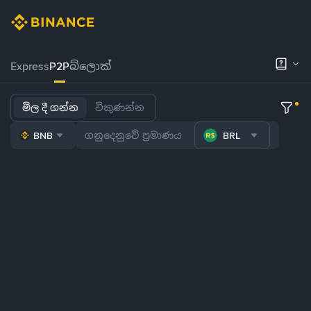
Express
P2P
බ්ලොක්
මිල දී ගන්න
විකුණන්න
BNB
BRL