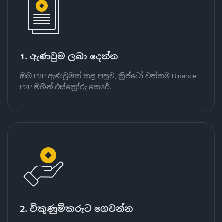
1. ඇණවුම ලබා දෙන්න
ඔබ P2P ඇණවුමක් කළ පසුව, ක්‍රිප්ටෝ වත්කම Binance
P2P මගින් එස්ක්‍රෝරු කෙරේ.
2. විකුණුම්කරුට ගෙවන්න