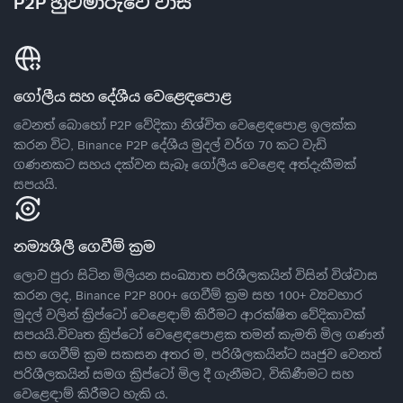
P2P හුවමාරුවේ වාසි
ගෝලීය සහ දේශීය වෙළෙඳපොළ
වෙනත් බොහෝ P2P වේදිකා නිශ්චිත වෙළෙඳපොළ ඉලක්ක
කරන විට, Binance P2P දේශීය මුදල් වර්ග 70 කට වැඩි
ගණනකට සහය දක්වන සැබෑ ගෝලීය වෙළෙඳ අත්දැකීමක්
සපයයි.
නම්‍යශීලී ගෙවීම් ක්‍රම
ලොව පුරා සිටින මිලියන සංඛ්‍යාත පරිශීලකයින් විසින් විශ්වාස
කරන ලද, Binance P2P 800+ ගෙවීම් ක්‍රම සහ 100+ ව්‍යවහාර
මුදල් වලින් ක්‍රිප්ටෝ වෙළෙඳාම් කිරීමට ආරක්ෂිත වේදිකාවක්
සපයයි.විවෘත ක්‍රිප්ටෝ වෙළෙඳපොළක තමන් කැමති මිල ගණන්
සහ ගෙවීම් ක්‍රම සකසන අතර ම, පරිශීලකයින්ට ඍජුව වෙනත්
පරිශීලකයින් සමග ක්‍රිප්ටෝ මිල දී ගැනීමට, විකිණීමට සහ
වෙළෙඳාම් කිරීමට හැකි ය.