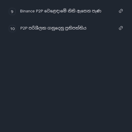
Binance P2P වෙළෙඳාමේ නිති ඇසෙන පැණ
9
P2P පරිශීලක ගනුදෙනු ප්‍රතිපත්තිය
10