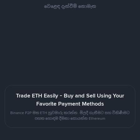
වෙළෙඳ දැන්වීම් නොමැත
Trade ETH Easily - Buy and Sell Using Your
Favorite Payment Methods
Binance P2P මත ETH හුවමාරු කරන්න. මිලදී ගැනීමට සහ විකිණීමට
පහත හොඳම දීමනා සොයන්න Ethereum