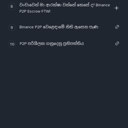
වංචාවෙන් මා ආරක්ෂා වන්නේ කෙසේ ද? Binance
8
P2P Escrow FTW!
Binance P2P වෙළෙඳාමේ නිති ඇසෙන පැණ
9
P2P පරිශීලක ගනුදෙනු ප්‍රතිපත්තිය
10