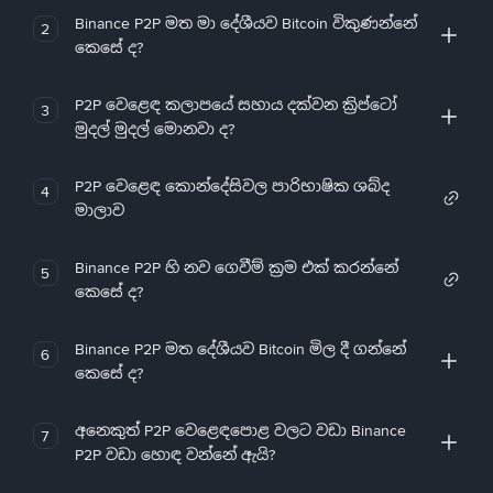
Binance P2P මත මා දේශීයව Bitcoin විකුණන්නේ
2
කෙසේ ද?
P2P වෙළෙඳ කලාපයේ සහාය දක්වන ක්‍රිප්ටෝ
3
මුදල් මුදල් මොනවා ද?
P2P වෙළෙඳ කොන්දේසිවල පාරිභාෂික ශබ්ද
4
මාලාව
Binance P2P හි නව ගෙවීම් ක්‍රම එක් කරන්නේ
5
කෙසේ ද?
Binance P2P මත දේශීයව Bitcoin මිල දී ගන්නේ
6
කෙසේ ද?
අනෙකුත් P2P වෙළෙඳපොළ වලට වඩා Binance
7
P2P වඩා හොඳ වන්නේ ඇයි?