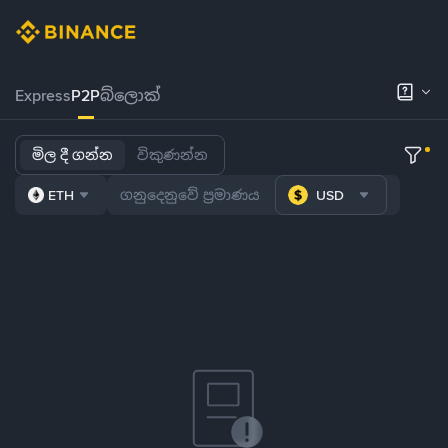
Express
P2P
බ්ලොක්
මිල දී ගන්න
විකුණන්න
ETH
USD