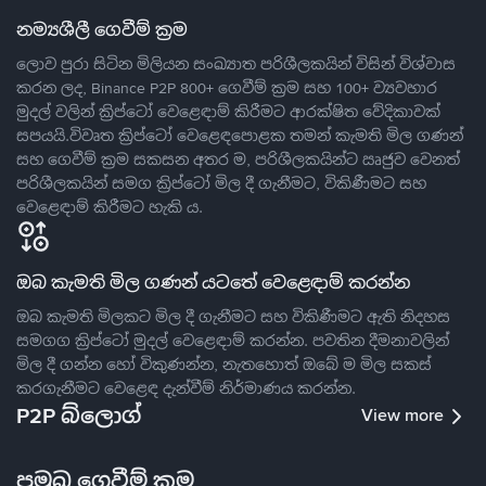
නම්‍යශීලී ගෙවීම් ක්‍රම
ලොව පුරා සිටින මිලියන සංඛ්‍යාත පරිශීලකයින් විසින් විශ්වාස
කරන ලද, Binance P2P 800+ ගෙවීම් ක්‍රම සහ 100+ ව්‍යවහාර
මුදල් වලින් ක්‍රිප්ටෝ වෙළෙඳාම් කිරීමට ආරක්ෂිත වේදිකාවක්
සපයයි.විවෘත ක්‍රිප්ටෝ වෙළෙඳපොළක තමන් කැමති මිල ගණන්
සහ ගෙවීම් ක්‍රම සකසන අතර ම, පරිශීලකයින්ට ඍජුව වෙනත්
පරිශීලකයින් සමග ක්‍රිප්ටෝ මිල දී ගැනීමට, විකිණීමට සහ
වෙළෙඳාම් කිරීමට හැකි ය.
ඔබ කැමති මිල ගණන් යටතේ වෙළෙඳාම් කරන්න
ඔබ කැමති මිලකට මිල දී ගැනීමට සහ විකිණීමට ඇති නිදහස
සමගග ක්‍රිප්ටෝ මුදල් වෙළෙඳාම් කරන්න. පවතින දීමනාවලින්
මිල දී ගන්න හෝ විකුණන්න, නැතහොත් ඔබේ ම මිල සකස්
කරගැනීමට වෙළෙඳ දැන්වීම් නිර්මාණය කරන්න.
P2P බ්ලොග්
View more
ප්‍රමුඛ ගෙවීම් ක්‍රම