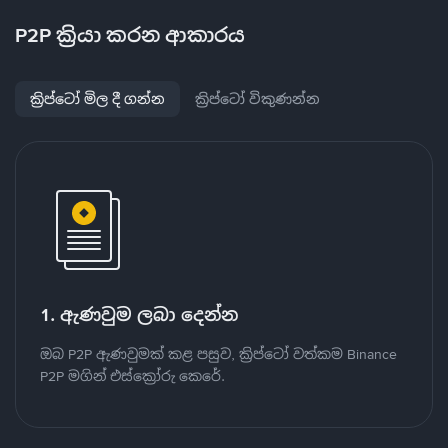
P2P ක්‍රියා කරන ආකාරය
ක්‍රිප්ටෝ මිල දී ගන්න
ක්‍රිප්ටෝ විකුණන්න
1. ඇණවුම ලබා දෙන්න
ඔබ P2P ඇණවුමක් කළ පසුව, ක්‍රිප්ටෝ වත්කම Binance
P2P මගින් එස්ක්‍රෝරු කෙරේ.