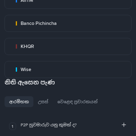
AirTM
Banco Pichincha
KHQR
Wise
නිති ඇසෙන පැණ
ආරම්භක
උසස්
වෙළෙඳ ප්‍රචාරකයන්
P2P හුවමාරුව යනු කුමක් ද?
1