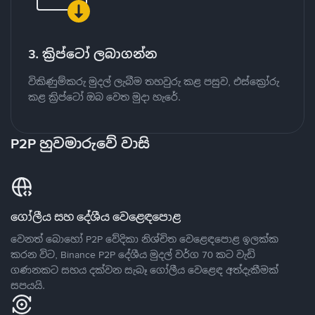
3. ක්‍රිප්ටෝ ලබාගන්න
විකිණුම්කරු මුදල් ලැබීම තහවුරු කළ පසුව, එස්ක්‍රෝරු
කළ ක්‍රිප්ටෝ ඔබ වෙත මුදා හැරේ.
P2P හුවමාරුවේ වාසි
ගෝලීය සහ දේශීය වෙළෙඳපොළ
වෙනත් බොහෝ P2P වේදිකා නිශ්චිත වෙළෙඳපොළ ඉලක්ක
කරන විට, Binance P2P දේශීය මුදල් වර්ග 70 කට වැඩි
ගණනකට සහය දක්වන සැබෑ ගෝලීය වෙළෙඳ අත්දැකීමක්
සපයයි.