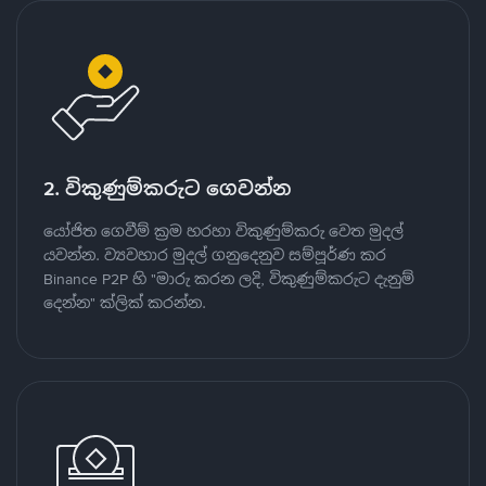
2. විකුණුම්කරුට ගෙවන්න
යෝජිත ගෙවීම් ක්‍රම හරහා විකුණුම්කරු වෙත මුදල්
යවන්න. ව්‍යවහාර මුදල් ගනුදෙනුව සම්පූර්ණ කර
Binance P2P හි "මාරු කරන ලදි, විකුණුම්කරුට දැනුම්
දෙන්න" ක්ලික් කරන්න.