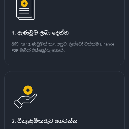
1. ඇණවුම ලබා දෙන්න
ඔබ P2P ඇණවුමක් කළ පසුව, ක්‍රිප්ටෝ වත්කම Binance
P2P මගින් එස්ක්‍රෝරු කෙරේ.
2. විකුණුම්කරුට ගෙවන්න