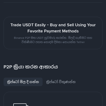
Trade USDT Easily - Buy and Sell Using Your
Favorite Payment Methods
Binance P2P මත USDT හුවමාරු කරන්න. මිලදී ගැනීමට සහ
විකිණීමට පහත හොඳම දීමනා සොයන්න Tether
P2P ක්‍රියා කරන ආකාරය
ක්‍රිප්ටෝ මිල දී ගන්න
ක්‍රිප්ටෝ විකුණන්න