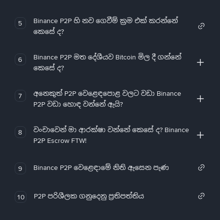
Binance P2P හි නව ගෙවීම් ක්‍රම එක් කරන්නේ
5
කෙසේ ද?
Binance P2P මත දේශීයව Bitcoin මිල දී ගන්නේ
6
කෙසේ ද?
අනෙකුත් P2P වෙළෙඳපොළ වලට වඩා Binance
7
P2P වඩා හොඳ වන්නේ ඇයි?
වංචාවෙන් මා ආරක්ෂා වන්නේ කෙසේ ද? Binance
8
P2P Escrow FTW!
Binance P2P වෙළෙඳාමේ නිති ඇසෙන පැණ
9
P2P පරිශීලක ගනුදෙනු ප්‍රතිපත්තිය
10