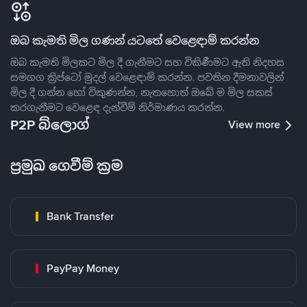
ඔබ කැමති මිල ගණන් යටතේ වෙළෙඳාම් කරන්න
ඔබ කැමති මිලකට මිල දී ගැනීමට සහ විකිණීමට ඇති නිදහස
සමගග ක්‍රිප්ටෝ මුදල් වෙළෙඳාම් කරන්න. පවතින දීමනාවලින්
මිල දී ගන්න හෝ විකුණන්න, නැතහොත් ඔබේ ම මිල සකස්
කරගැනීමට වෙළෙඳ දැන්වීම් නිර්මාණය කරන්න.
P2P බ්ලොග්
View more
ප්‍රමුඛ ගෙවීම් ක්‍රම
Bank Transfer
PayPay Money