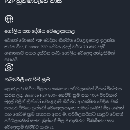
P2P හුවමාරුවේ වාසි
ගෝලීය සහ දේශීය වෙළෙඳපොළ
වෙනත් බොහෝ P2P වේදිකා නිශ්චිත වෙළෙඳපොළ ඉලක්ක
කරන විට, Binance P2P දේශීය මුදල් වර්ග 70 කට වැඩි
ගණනකට සහය දක්වන සැබෑ ගෝලීය වෙළෙඳ අත්දැකීමක්
සපයයි.
නම්‍යශීලී ගෙවීම් ක්‍රම
ලොව පුරා සිටින මිලියන සංඛ්‍යාත පරිශීලකයින් විසින් විශ්වාස
කරන ලද, Binance P2P 800+ ගෙවීම් ක්‍රම සහ 100+ ව්‍යවහාර
මුදල් වලින් ක්‍රිප්ටෝ වෙළෙඳාම් කිරීමට ආරක්ෂිත වේදිකාවක්
සපයයි.විවෘත ක්‍රිප්ටෝ වෙළෙඳපොළක තමන් කැමති මිල ගණන්
සහ ගෙවීම් ක්‍රම සකසන අතර ම, පරිශීලකයින්ට ඍජුව වෙනත්
පරිශීලකයින් සමග ක්‍රිප්ටෝ මිල දී ගැනීමට, විකිණීමට සහ
වෙළෙඳාම් කිරීමට හැකි ය.