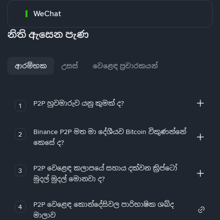
WeChat
නිති ඇසෙන පැණ
ආරම්භක
උසස්
වෙළෙඳ ප්‍රචාරකයන්
P2P හුවමාරුව යනු කුමක් ද?
1
Binance P2P මත මා දේශීයව Bitcoin විකුණන්නේ
2
කෙසේ ද?
P2P වෙළෙඳ කලාපයේ සහාය දක්වන ක්‍රිප්ටෝ
3
මුදල් මුදල් මොනවා ද?
P2P වෙළෙඳ කොන්දේසිවල පාරිභාෂික ශබ්ද
4
මාලාව