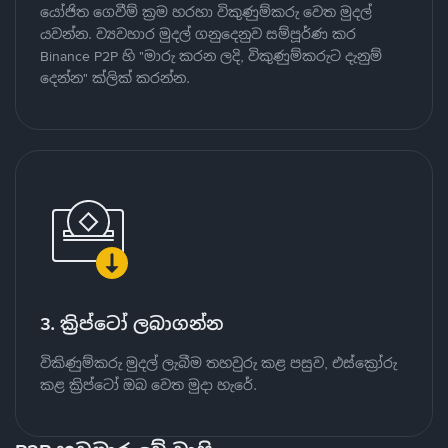
යෝජිත ගෙවීම් ක්‍රම හරහා විකුණුම්කරු වෙත මුදල්
යවන්න. ව්‍යවහාර මුදල් ගනුදෙනුව සම්පූර්ණ කර
Binance P2P හි "මාරු කරන ලදි, විකුණුම්කරුට දැනුම්
දෙන්න" ක්ලික් කරන්න.
3. ක්‍රිප්ටෝ ලබාගන්න
විකිණුම්කරු මුදල් ලැබීම තහවුරු කළ පසුව, එස්ක්‍රෝරු
කළ ක්‍රිප්ටෝ ඔබ වෙත මුදා හැරේ.