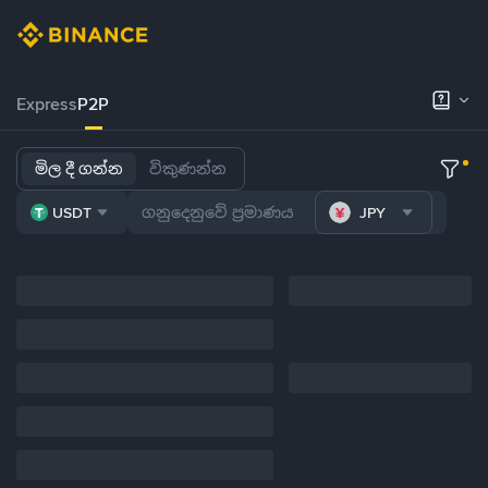
Express
P2P
මිල දී ගන්න
විකුණන්න
USDT
JPY