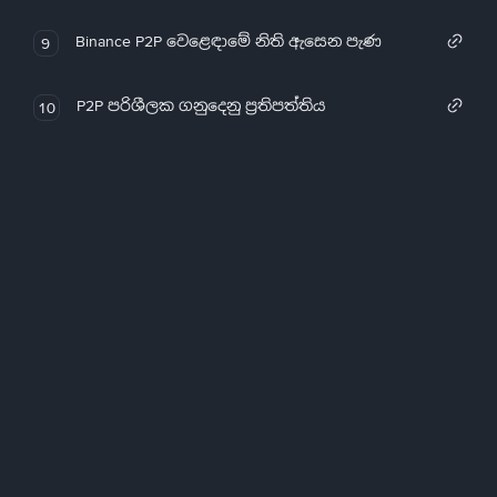
Binance P2P වෙළෙඳාමේ නිති ඇසෙන පැණ
9
P2P පරිශීලක ගනුදෙනු ප්‍රතිපත්තිය
10