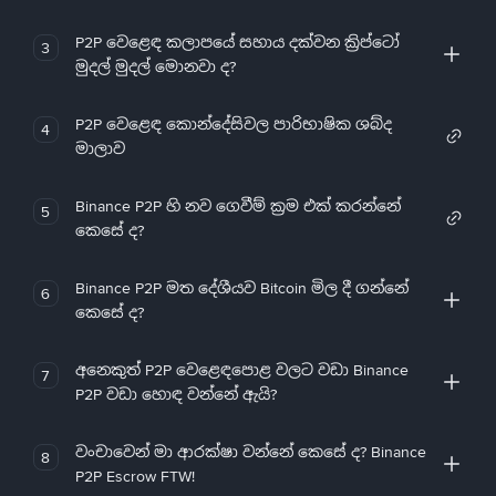
P2P වෙළෙඳ කලාපයේ සහාය දක්වන ක්‍රිප්ටෝ
3
මුදල් මුදල් මොනවා ද?
P2P වෙළෙඳ කොන්දේසිවල පාරිභාෂික ශබ්ද
4
මාලාව
Binance P2P හි නව ගෙවීම් ක්‍රම එක් කරන්නේ
5
කෙසේ ද?
Binance P2P මත දේශීයව Bitcoin මිල දී ගන්නේ
6
කෙසේ ද?
අනෙකුත් P2P වෙළෙඳපොළ වලට වඩා Binance
7
P2P වඩා හොඳ වන්නේ ඇයි?
වංචාවෙන් මා ආරක්ෂා වන්නේ කෙසේ ද? Binance
8
P2P Escrow FTW!