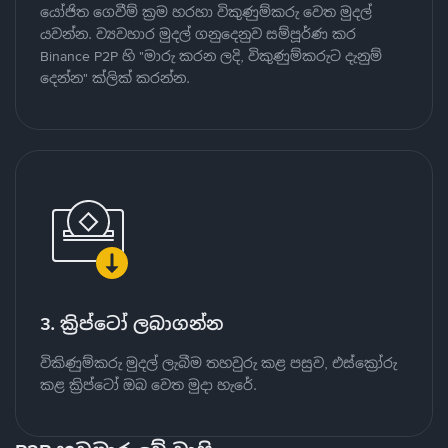
යෝජිත ගෙවීම් ක්‍රම හරහා විකුණුම්කරු වෙත මුදල්
යවන්න. ව්‍යවහාර මුදල් ගනුදෙනුව සම්පූර්ණ කර
Binance P2P හි "මාරු කරන ලදි, විකුණුම්කරුට දැනුම්
දෙන්න" ක්ලික් කරන්න.
3. ක්‍රිප්ටෝ ලබාගන්න
විකිණුම්කරු මුදල් ලැබීම තහවුරු කළ පසුව, එස්ක්‍රෝරු
කළ ක්‍රිප්ටෝ ඔබ වෙත මුදා හැරේ.