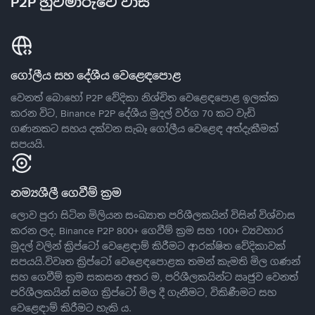
P2P හුවමාරුවේ වාසි
ගෝලීය සහ දේශීය වෙළෙඳපොළ
වෙනත් බොහෝ P2P වේදිකා නිශ්චිත වෙළෙඳපොළ ඉලක්ක
කරන විට, Binance P2P දේශීය මුදල් වර්ග 70 කට වැඩි
ගණනකට සහය දක්වන සැබෑ ගෝලීය වෙළෙඳ අත්දැකීමක්
සපයයි.
නම්‍යශීලී ගෙවීම් ක්‍රම
ලොව පුරා සිටින මිලියන සංඛ්‍යාත පරිශීලකයින් විසින් විශ්වාස
කරන ලද, Binance P2P 800+ ගෙවීම් ක්‍රම සහ 100+ ව්‍යවහාර
මුදල් වලින් ක්‍රිප්ටෝ වෙළෙඳාම් කිරීමට ආරක්ෂිත වේදිකාවක්
සපයයි.විවෘත ක්‍රිප්ටෝ වෙළෙඳපොළක තමන් කැමති මිල ගණන්
සහ ගෙවීම් ක්‍රම සකසන අතර ම, පරිශීලකයින්ට ඍජුව වෙනත්
පරිශීලකයින් සමග ක්‍රිප්ටෝ මිල දී ගැනීමට, විකිණීමට සහ
වෙළෙඳාම් කිරීමට හැකි ය.