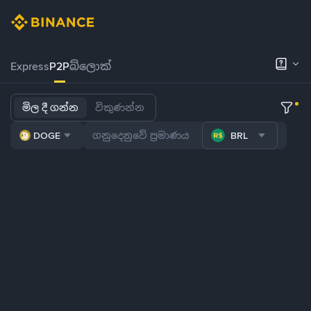
Express
P2P
බ්ලොක්
මිල දී ගන්න
විකුණන්න
DOGE
BRL