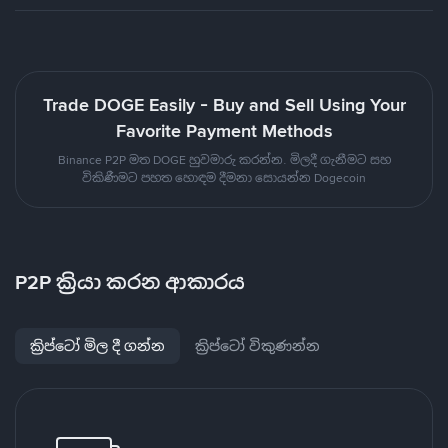
Trade DOGE Easily - Buy and Sell Using Your
Favorite Payment Methods
Binance P2P මත DOGE හුවමාරු කරන්න. මිලදී ගැනීමට සහ
විකිණීමට පහත හොඳම දීමනා සොයන්න Dogecoin
P2P ක්‍රියා කරන ආකාරය
ක්‍රිප්ටෝ මිල දී ගන්න
ක්‍රිප්ටෝ විකුණන්න