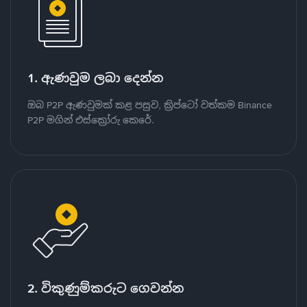
1. ඇණවුම ලබා දෙන්න
ඔබ P2P ඇණවුමක් කළ පසුව, ක්‍රිප්ටෝ වත්කම Binance
P2P මගින් එස්ක්‍රෝරු කෙරේ.
2. විකුණුම්කරුට ගෙවන්න