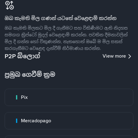
ඔබ කැමති මිල ගණන් යටතේ වෙළෙඳාම් කරන්න
ඔබ කැමති මිලකට මිල දී ගැනීමට සහ විකිණීමට ඇති නිදහස
සමගග ක්‍රිප්ටෝ මුදල් වෙළෙඳාම් කරන්න. පවතින දීමනාවලින්
මිල දී ගන්න හෝ විකුණන්න, නැතහොත් ඔබේ ම මිල සකස්
කරගැනීමට වෙළෙඳ දැන්වීම් නිර්මාණය කරන්න.
P2P බ්ලොග්
View more
ප්‍රමුඛ ගෙවීම් ක්‍රම
Pix
Mercadopago