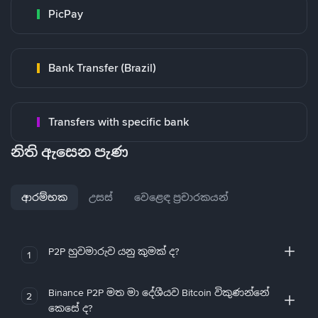
PicPay
Bank Transfer (Brazil)
Transfers with specific bank
නිති ඇසෙන පැණ
ආරම්භක
උසස්
වෙළෙඳ ප්‍රචාරකයන්
P2P හුවමාරුව යනු කුමක් ද?
1
Binance P2P මත මා දේශීයව Bitcoin විකුණන්නේ
2
කෙසේ ද?