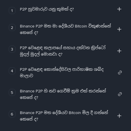
P2P හුවමාරුව යනු කුමක් ද?
1
Binance P2P මත මා දේශීයව Bitcoin විකුණන්නේ
2
කෙසේ ද?
P2P වෙළෙඳ කලාපයේ සහාය දක්වන ක්‍රිප්ටෝ
3
මුදල් මුදල් මොනවා ද?
P2P වෙළෙඳ කොන්දේසිවල පාරිභාෂික ශබ්ද
4
මාලාව
Binance P2P හි නව ගෙවීම් ක්‍රම එක් කරන්නේ
5
කෙසේ ද?
Binance P2P මත දේශීයව Bitcoin මිල දී ගන්නේ
6
කෙසේ ද?