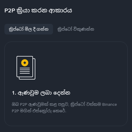
P2P ක්‍රියා කරන ආකාරය
ක්‍රිප්ටෝ මිල දී ගන්න
ක්‍රිප්ටෝ විකුණන්න
1. ඇණවුම ලබා දෙන්න
ඔබ P2P ඇණවුමක් කළ පසුව, ක්‍රිප්ටෝ වත්කම Binance
P2P මගින් එස්ක්‍රෝරු කෙරේ.