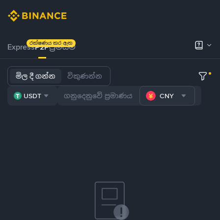
රක්ෂණය කර ඇත
Express
P2P
ප්‍රිමියම්
මිල දී ගන්න
විකුණන්න
USDT
CNY