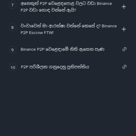
අනෙකුත් P2P වෙළෙඳපොළ වලට වඩා Binance
7
P2P වඩා හොඳ වන්නේ ඇයි?
වංචාවෙන් මා ආරක්ෂා වන්නේ කෙසේ ද? Binance
8
P2P Escrow FTW!
Binance P2P වෙළෙඳාමේ නිති ඇසෙන පැණ
9
P2P පරිශීලක ගනුදෙනු ප්‍රතිපත්තිය
10