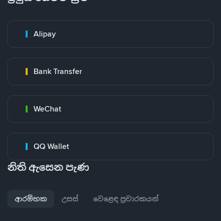
Alipay
Bank Transfer
WeChat
QQ Wallet
නිති ඇසෙන පැණ
ආරම්භක
උසස්
වෙළෙඳ ප්‍රචාරකයන්