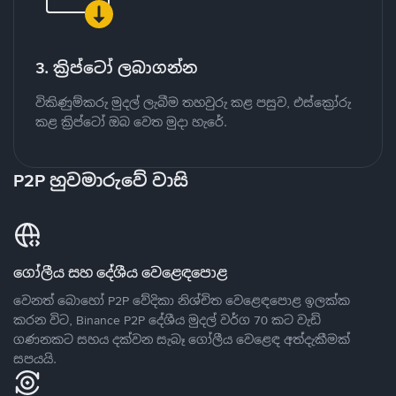
3. ක්‍රිප්ටෝ ලබාගන්න
විකිණුම්කරු මුදල් ලැබීම තහවුරු කළ පසුව, එස්ක්‍රෝරු
කළ ක්‍රිප්ටෝ ඔබ වෙත මුදා හැරේ.
P2P හුවමාරුවේ වාසි
ගෝලීය සහ දේශීය වෙළෙඳපොළ
වෙනත් බොහෝ P2P වේදිකා නිශ්චිත වෙළෙඳපොළ ඉලක්ක
කරන විට, Binance P2P දේශීය මුදල් වර්ග 70 කට වැඩි
ගණනකට සහය දක්වන සැබෑ ගෝලීය වෙළෙඳ අත්දැකීමක්
සපයයි.