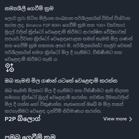
නම්‍යශීලී ගෙවීම් ක්‍රම
ලොව පුරා සිටින මිලියන සංඛ්‍යාත පරිශීලකයින් විසින් විශ්වාස
කරන ලද, Binance P2P 800+ ගෙවීම් ක්‍රම සහ 100+ ව්‍යවහාර
මුදල් වලින් ක්‍රිප්ටෝ වෙළෙඳාම් කිරීමට ආරක්ෂිත වේදිකාවක්
සපයයි.විවෘත ක්‍රිප්ටෝ වෙළෙඳපොළක තමන් කැමති මිල ගණන්
සහ ගෙවීම් ක්‍රම සකසන අතර ම, පරිශීලකයින්ට ඍජුව වෙනත්
පරිශීලකයින් සමග ක්‍රිප්ටෝ මිල දී ගැනීමට, විකිණීමට සහ
වෙළෙඳාම් කිරීමට හැකි ය.
ඔබ කැමති මිල ගණන් යටතේ වෙළෙඳාම් කරන්න
ඔබ කැමති මිලකට මිල දී ගැනීමට සහ විකිණීමට ඇති නිදහස
සමගග ක්‍රිප්ටෝ මුදල් වෙළෙඳාම් කරන්න. පවතින දීමනාවලින්
මිල දී ගන්න හෝ විකුණන්න, නැතහොත් ඔබේ ම මිල සකස්
කරගැනීමට වෙළෙඳ දැන්වීම් නිර්මාණය කරන්න.
P2P බ්ලොග්
View more
ප්‍රමුඛ ගෙවීම් ක්‍රම