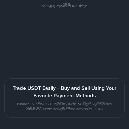
වෙළෙඳ දැන්වීම් නොමැත
Trade USDT Easily - Buy and Sell Using Your
Favorite Payment Methods
Binance P2P මත USDT හුවමාරු කරන්න. මිලදී ගැනීමට සහ
විකිණීමට පහත හොඳම දීමනා සොයන්න Tether