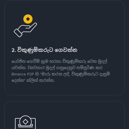
2. විකුණුම්කරුට ගෙවන්න
යෝජිත ගෙවීම් ක්‍රම හරහා විකුණුම්කරු වෙත මුදල්
යවන්න. ව්‍යවහාර මුදල් ගනුදෙනුව සම්පූර්ණ කර
Binance P2P හි "මාරු කරන ලදි, විකුණුම්කරුට දැනුම්
දෙන්න" ක්ලික් කරන්න.