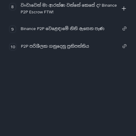
වංචාවෙන් මා ආරක්ෂා වන්නේ කෙසේ ද? Binance
8
P2P Escrow FTW!
Binance P2P වෙළෙඳාමේ නිති ඇසෙන පැණ
9
P2P පරිශීලක ගනුදෙනු ප්‍රතිපත්තිය
10