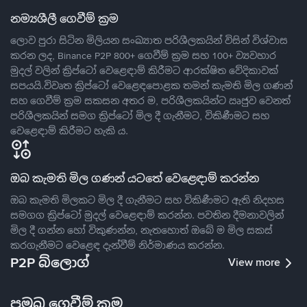
නම්‍යශීලී ගෙවීම් ක්‍රම
ලොව පුරා සිටින මිලියන සංඛ්‍යාත පරිශීලකයින් විසින් විශ්වාස
කරන ලද, Binance P2P 800+ ගෙවීම් ක්‍රම සහ 100+ ව්‍යවහාර
මුදල් වලින් ක්‍රිප්ටෝ වෙළෙඳාම් කිරීමට ආරක්ෂිත වේදිකාවක්
සපයයි.විවෘත ක්‍රිප්ටෝ වෙළෙඳපොළක තමන් කැමති මිල ගණන්
සහ ගෙවීම් ක්‍රම සකසන අතර ම, පරිශීලකයින්ට ඍජුව වෙනත්
පරිශීලකයින් සමග ක්‍රිප්ටෝ මිල දී ගැනීමට, විකිණීමට සහ
වෙළෙඳාම් කිරීමට හැකි ය.
ඔබ කැමති මිල ගණන් යටතේ වෙළෙඳාම් කරන්න
ඔබ කැමති මිලකට මිල දී ගැනීමට සහ විකිණීමට ඇති නිදහස
සමගග ක්‍රිප්ටෝ මුදල් වෙළෙඳාම් කරන්න. පවතින දීමනාවලින්
මිල දී ගන්න හෝ විකුණන්න, නැතහොත් ඔබේ ම මිල සකස්
කරගැනීමට වෙළෙඳ දැන්වීම් නිර්මාණය කරන්න.
P2P බ්ලොග්
View more
ප්‍රමුඛ ගෙවීම් ක්‍රම