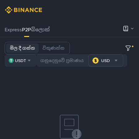
Express
P2P
බ්ලොක්
මිල දී ගන්න
විකුණන්න
USDT
USD