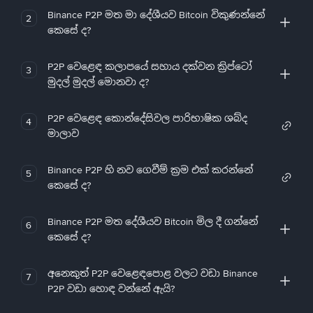
Binance P2P මත මා දේශීයව Bitcoin විකුණන්නේ
2
කෙසේ ද?
P2P වෙළෙඳ කලාපයේ සහාය දක්වන ක්‍රිප්ටෝ
3
මුදල් මුදල් මොනවා ද?
P2P වෙළෙඳ කොන්දේසිවල පාරිභාෂික ශබ්ද
4
මාලාව
Binance P2P හි නව ගෙවීම් ක්‍රම එක් කරන්නේ
5
කෙසේ ද?
Binance P2P මත දේශීයව Bitcoin මිල දී ගන්නේ
6
කෙසේ ද?
අනෙකුත් P2P වෙළෙඳපොළ වලට වඩා Binance
7
P2P වඩා හොඳ වන්නේ ඇයි?