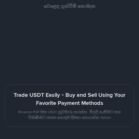
වෙළෙඳ දැන්වීම් නොමැත
Trade USDT Easily - Buy and Sell Using Your
Favorite Payment Methods
Binance P2P මත USDT හුවමාරු කරන්න. මිලදී ගැනීමට සහ
විකිණීමට පහත හොඳම දීමනා සොයන්න Tether