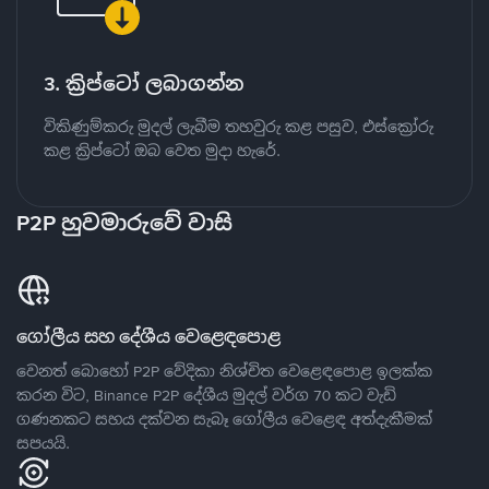
3. ක්‍රිප්ටෝ ලබාගන්න
විකිණුම්කරු මුදල් ලැබීම තහවුරු කළ පසුව, එස්ක්‍රෝරු
කළ ක්‍රිප්ටෝ ඔබ වෙත මුදා හැරේ.
P2P හුවමාරුවේ වාසි
ගෝලීය සහ දේශීය වෙළෙඳපොළ
වෙනත් බොහෝ P2P වේදිකා නිශ්චිත වෙළෙඳපොළ ඉලක්ක
කරන විට, Binance P2P දේශීය මුදල් වර්ග 70 කට වැඩි
ගණනකට සහය දක්වන සැබෑ ගෝලීය වෙළෙඳ අත්දැකීමක්
සපයයි.