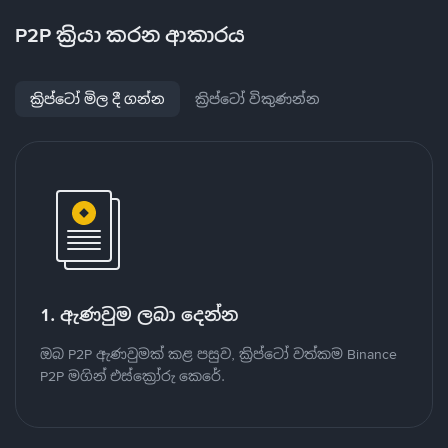
P2P ක්‍රියා කරන ආකාරය
ක්‍රිප්ටෝ මිල දී ගන්න
ක්‍රිප්ටෝ විකුණන්න
1. ඇණවුම ලබා දෙන්න
ඔබ P2P ඇණවුමක් කළ පසුව, ක්‍රිප්ටෝ වත්කම Binance
P2P මගින් එස්ක්‍රෝරු කෙරේ.