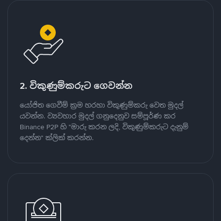
2. විකුණුම්කරුට ගෙවන්න
යෝජිත ගෙවීම් ක්‍රම හරහා විකුණුම්කරු වෙත මුදල්
යවන්න. ව්‍යවහාර මුදල් ගනුදෙනුව සම්පූර්ණ කර
Binance P2P හි "මාරු කරන ලදි, විකුණුම්කරුට දැනුම්
දෙන්න" ක්ලික් කරන්න.