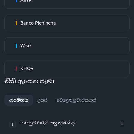
AirTM
Banco Pichincha
Wise
KHQR
නිති ඇසෙන පැණ
ආරම්භක
උසස්
වෙළෙඳ ප්‍රචාරකයන්
P2P හුවමාරුව යනු කුමක් ද?
1