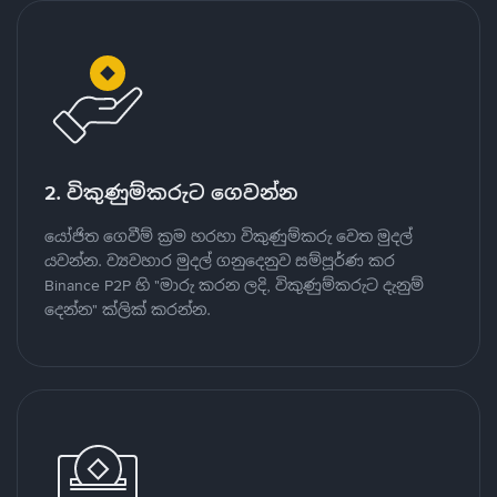
2. විකුණුම්කරුට ගෙවන්න
යෝජිත ගෙවීම් ක්‍රම හරහා විකුණුම්කරු වෙත මුදල්
යවන්න. ව්‍යවහාර මුදල් ගනුදෙනුව සම්පූර්ණ කර
Binance P2P හි "මාරු කරන ලදි, විකුණුම්කරුට දැනුම්
දෙන්න" ක්ලික් කරන්න.