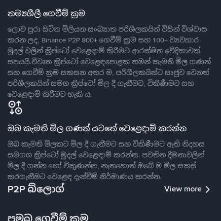
නම්‍යශීලී ගෙවීම් ක්‍රම
ලොව පුරා සිටින මිලියන සංඛ්‍යාත පරිශීලකයින් විසින් විශ්වාස
කරන ලද, Binance P2P 800+ ගෙවීම් ක්‍රම සහ 100+ ව්‍යවහාර
මුදල් වලින් ක්‍රිප්ටෝ වෙළෙඳාම් කිරීමට ආරක්ෂිත වේදිකාවක්
සපයයි.විවෘත ක්‍රිප්ටෝ වෙළෙඳපොළක තමන් කැමති මිල ගණන්
සහ ගෙවීම් ක්‍රම සකසන අතර ම, පරිශීලකයින්ට ඍජුව වෙනත්
පරිශීලකයින් සමග ක්‍රිප්ටෝ මිල දී ගැනීමට, විකිණීමට සහ
වෙළෙඳාම් කිරීමට හැකි ය.
ඔබ කැමති මිල ගණන් යටතේ වෙළෙඳාම් කරන්න
ඔබ කැමති මිලකට මිල දී ගැනීමට සහ විකිණීමට ඇති නිදහස
සමගග ක්‍රිප්ටෝ මුදල් වෙළෙඳාම් කරන්න. පවතින දීමනාවලින්
මිල දී ගන්න හෝ විකුණන්න, නැතහොත් ඔබේ ම මිල සකස්
කරගැනීමට වෙළෙඳ දැන්වීම් නිර්මාණය කරන්න.
P2P බ්ලොග්
View more
ප්‍රමුඛ ගෙවීම් ක්‍රම