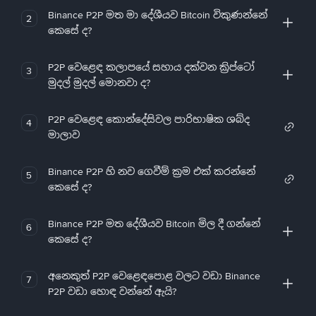
Binance P2P මත මා දේශීයව Bitcoin විකුණන්නේ
2
කෙසේ ද?
P2P වෙළෙඳ කලාපයේ සහාය දක්වන ක්‍රිප්ටෝ
3
මුදල් මුදල් මොනවා ද?
P2P වෙළෙඳ කොන්දේසිවල පාරිභාෂික ශබ්ද
4
මාලාව
Binance P2P හි නව ගෙවීම් ක්‍රම එක් කරන්නේ
5
කෙසේ ද?
Binance P2P මත දේශීයව Bitcoin මිල දී ගන්නේ
6
කෙසේ ද?
අනෙකුත් P2P වෙළෙඳපොළ වලට වඩා Binance
7
P2P වඩා හොඳ වන්නේ ඇයි?