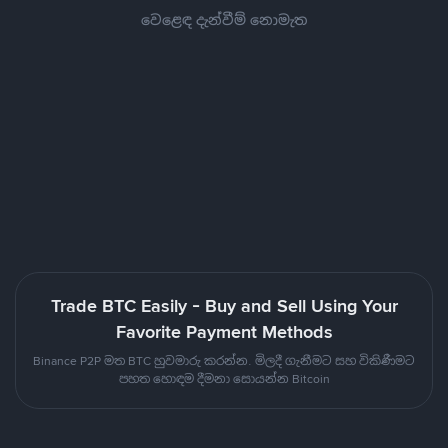
වෙළෙඳ දැන්වීම් නොමැත
Trade BTC Easily - Buy and Sell Using Your
Favorite Payment Methods
Binance P2P මත BTC හුවමාරු කරන්න. මිලදී ගැනීමට සහ විකිණීමට
පහත හොඳම දීමනා සොයන්න Bitcoin