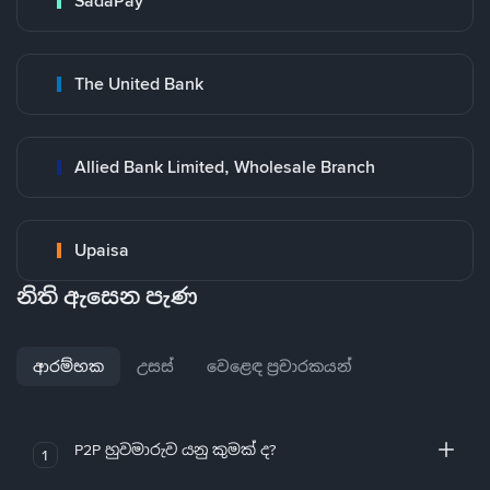
SadaPay
The United Bank
Allied Bank Limited, Wholesale Branch
Upaisa
නිති ඇසෙන පැණ
ආරම්භක
උසස්
වෙළෙඳ ප්‍රචාරකයන්
P2P හුවමාරුව යනු කුමක් ද?
1