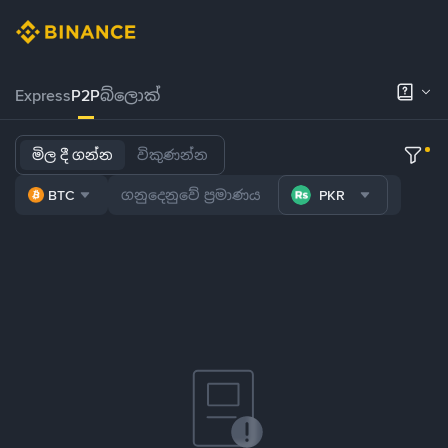
Express
P2P
බ්ලොක්
මිල දී ගන්න
විකුණන්න
BTC
PKR