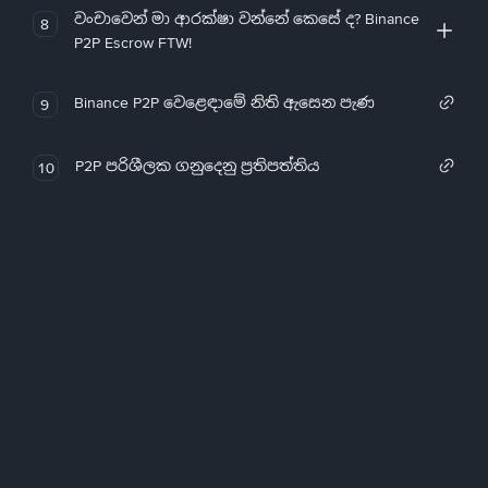
වංචාවෙන් මා ආරක්ෂා වන්නේ කෙසේ ද? Binance
8
P2P Escrow FTW!
Binance P2P වෙළෙඳාමේ නිති ඇසෙන පැණ
9
P2P පරිශීලක ගනුදෙනු ප්‍රතිපත්තිය
10