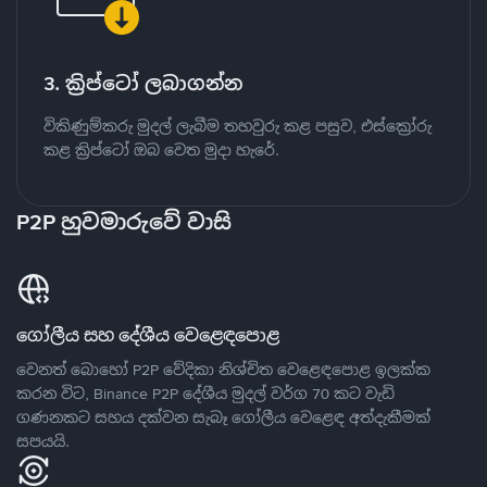
3. ක්‍රිප්ටෝ ලබාගන්න
විකිණුම්කරු මුදල් ලැබීම තහවුරු කළ පසුව, එස්ක්‍රෝරු
කළ ක්‍රිප්ටෝ ඔබ වෙත මුදා හැරේ.
P2P හුවමාරුවේ වාසි
ගෝලීය සහ දේශීය වෙළෙඳපොළ
වෙනත් බොහෝ P2P වේදිකා නිශ්චිත වෙළෙඳපොළ ඉලක්ක
කරන විට, Binance P2P දේශීය මුදල් වර්ග 70 කට වැඩි
ගණනකට සහය දක්වන සැබෑ ගෝලීය වෙළෙඳ අත්දැකීමක්
සපයයි.