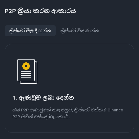
P2P ක්‍රියා කරන ආකාරය
ක්‍රිප්ටෝ මිල දී ගන්න
ක්‍රිප්ටෝ විකුණන්න
1. ඇණවුම ලබා දෙන්න
ඔබ P2P ඇණවුමක් කළ පසුව, ක්‍රිප්ටෝ වත්කම Binance
P2P මගින් එස්ක්‍රෝරු කෙරේ.