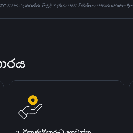
USDT හුවමාරු කරන්න. මිලදී ගැනීමට සහ විකිණීමට පහත හොඳම දීම
කාරය
2. විකුණුම්කරුට ගෙවන්න