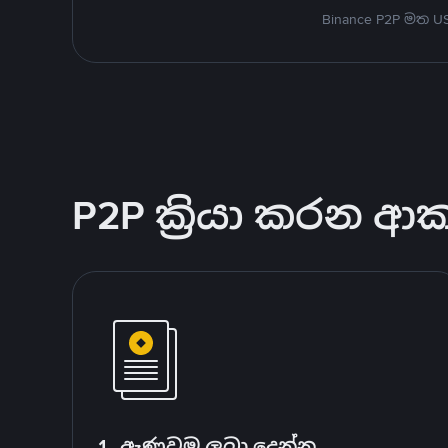
Binance P2P මත 
P2P ක්‍රියා කරන ආ
1. ඇණවුම ලබා දෙන්න