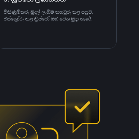
විකිණුම්කරු මුදල් ලැබීම තහවුරු කළ පසුව,
එස්ක්‍රෝරු කළ ක්‍රිප්ටෝ ඔබ වෙත මුදා හැරේ.