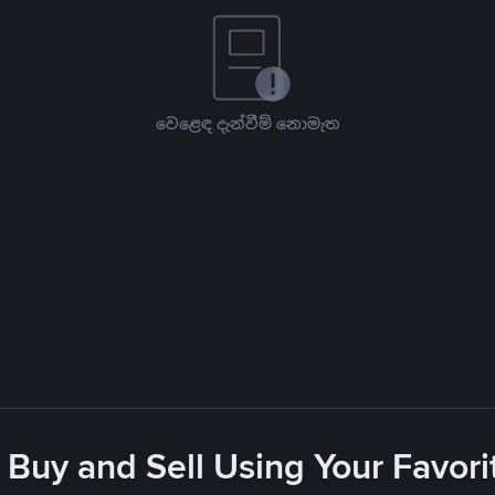
වෙළෙඳ දැන්වීම් නොමැත
 Buy and Sell Using Your Favo