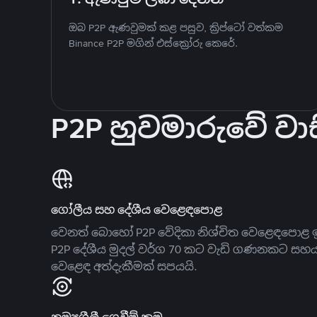
ඔබ P2P ඇණවුමක් කළ පසුව, ක්‍රිප්ටෝ වත්කම
Binance P2P මගින් එස්ක්‍රෝරු කෙරේ.
P2P හුවමාරුවේ වාස
ගෝලීය සහ දේශීය වෙළෙඳපොළ
වෙනත් බොහෝ P2P වේදිකා නිශ්චිත වෙළෙඳපොළ ඉ
P2P දේශීය මුදල් වර්ග 70 කට වැඩි ගණනකට සහ
වෙළෙඳ අත්දැකීමක් සපයයි.