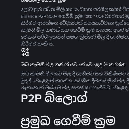
නම්‍යශීලී ගෙවීම් ක්‍රම
ලොව පුරා සිටින මිලියන සංඛ්‍යාත පරිශීලකයින් වි
Binance P2P 800+ ගෙවීම් ක්‍රම සහ 100+ ව්‍යවහාර මු
කිරීමට ආරක්ෂිත වේදිකාවක් සපයයි.විවෘත ක්‍ර
කැමති මිල ගණන් සහ ගෙවීම් ක්‍රම සකසන අතර ම
වෙනත් පරිශීලකයින් සමග ක්‍රිප්ටෝ මිල දී ගැනීම
කිරීමට හැකි ය.
ඔබ කැමති මිල ගණන් යටතේ වෙළෙඳාම් කරන්න
ඔබ කැමති මිලකට මිල දී ගැනීමට සහ විකිණීමට ඇ
මුදල් වෙළෙඳාම් කරන්න. පවතින දීමනාවලින් මිල 
නැතහොත් ඔබේ ම මිල සකස් කරගැනීමට වෙළෙඳ දැ
P2P බ්ලොග්
ප්‍රමුඛ ගෙවීම් ක්‍රම