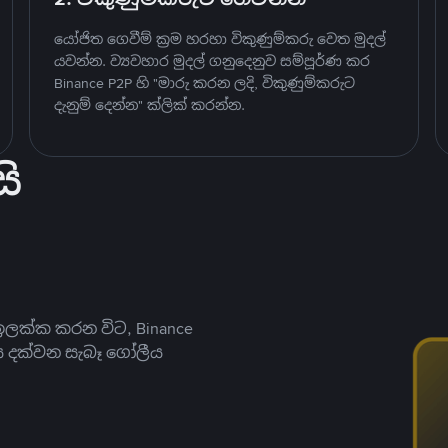
යෝජිත ගෙවීම් ක්‍රම හරහා විකුණුම්කරු වෙත මුදල්
යවන්න. ව්‍යවහාර මුදල් ගනුදෙනුව සම්පූර්ණ කර
Binance P2P හි "මාරු කරන ලදි, විකුණුම්කරුට
දැනුම් දෙන්න" ක්ලික් කරන්න.
ි
ලක්ක කරන විට, Binance
ය දක්වන සැබෑ ගෝලීය