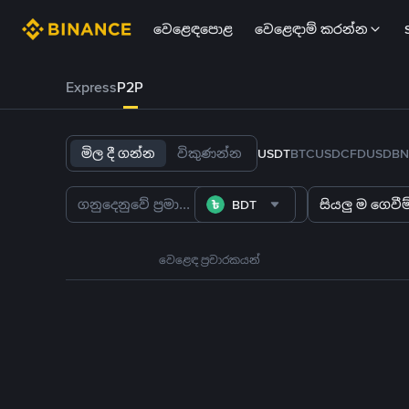
වෙළෙඳපොළ
වෙළෙඳාම් කරන්න
Express
P2P
මිල දී ගන්න
විකුණන්න
USDT
BTC
USDC
FDUSD
BN
BDT
සියලු ම ගෙවීම්
වෙළෙඳ ප්‍රචාරකයන්