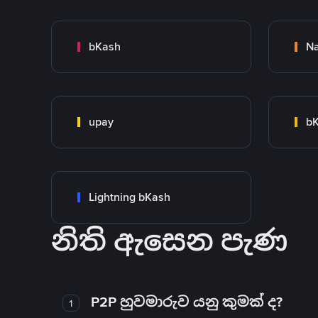
bKash
N
upay
bK
Lightning bKash
නිති ඇසෙන පැණ
P2P හුවමාරුව යනු කුමක් ද?
1