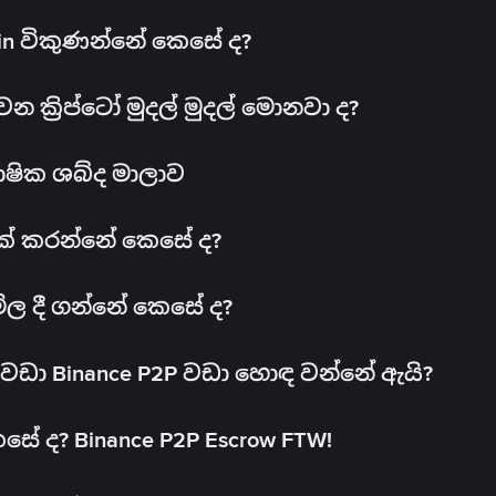
oin විකුණන්නේ කෙසේ ද?
ක්‍රිප්ටෝ මුදල් මුදල් මොනවා ද?
ාෂික ශබ්ද මාලාව
 එක් කරන්නේ කෙසේ ද?
මිල දී ගන්නේ කෙසේ ද?
ඩා Binance P2P වඩා හොඳ වන්නේ ඇයි?
ේ ද? Binance P2P Escrow FTW!