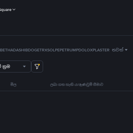
Square
B
ETH
ADA
SHIB
DOGE
TRX
SOL
PEPE
TRUMP
DOLO
XPL
ASTER
තවත්
 ක්‍රම
මිල
ලබා ගත හැකි ය/ඇණවුම් සීමාව