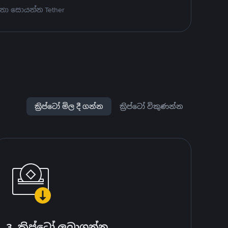
නා සොයන්න Tether
ක්‍රිප්ටෝ මිල දී ගන්න
ක්‍රිප්ටෝ විකුණන්න
3. ක්‍රිප්ටෝ ලබාගන්න