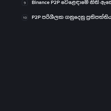
Binance P2P වෙළෙඳාමේ නිති ඇ
9
P2P පරිශීලක ගනුදෙනු ප්‍රතිපත්ති
10