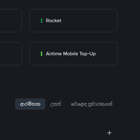
Rocket
Airtime Mobile Top-Up
ආරම්භක
උසස්
වෙළෙඳ ප්‍රචාරකයන්