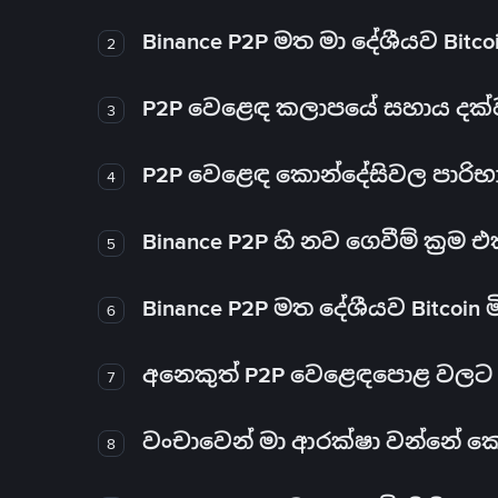
Binance P2P මත මා දේශීයව Bitc
2
P2P වෙළෙඳ කලාපයේ සහාය දක්වන 
3
P2P වෙළෙඳ කොන්දේසිවල පාරිභ
4
Binance P2P හි නව ගෙවීම් ක්‍රම
5
Binance P2P මත දේශීයව Bitcoin 
6
අනෙකුත් P2P වෙළෙඳපොළ වලට ව
7
වංචාවෙන් මා ආරක්ෂා වන්නේ කෙස
8