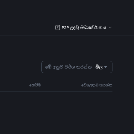
P2P උදවු මධ්‍යස්ථානය
මේ අනුව වර්ග කරන්න
මිල
ගෙවීම
වෙළෙඳාම් කරන්න