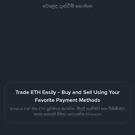
වෙළෙඳ දැන්වීම් නොමැත
Trade ETH Easily - Buy and Sell Using Your
Favorite Payment Methods
Binance P2P මත ETH හුවමාරු කරන්න. මිලදී ගැනීමට සහ විකිණීමට
පහත හොඳම දීමනා සොයන්න Ethereum