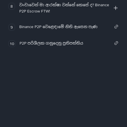
වංචාවෙන් මා ආරක්ෂා වන්නේ කෙසේ ද? Binance
8
P2P Escrow FTW!
Binance P2P වෙළෙඳාමේ නිති ඇසෙන පැණ
9
P2P පරිශීලක ගනුදෙනු ප්‍රතිපත්තිය
10