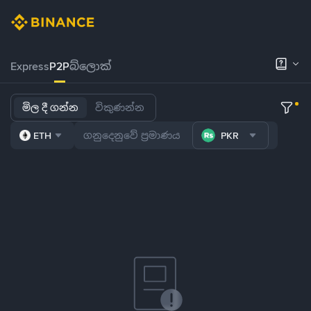
Express
P2P
බ්ලොක්
මිල දී ගන්න
විකුණන්න
ETH
PKR