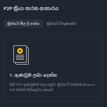
P2P ක්‍රියා කරන ආකාරය
ක්‍රිප්ටෝ මිල දී ගන්න
ක්‍රිප්ටෝ විකුණන්න
1. ඇණවුම ලබා දෙන්න
ඔබ P2P ඇණවුමක් කළ පසුව, ක්‍රිප්ටෝ වත්කම Binance
P2P මගින් එස්ක්‍රෝරු කෙරේ.