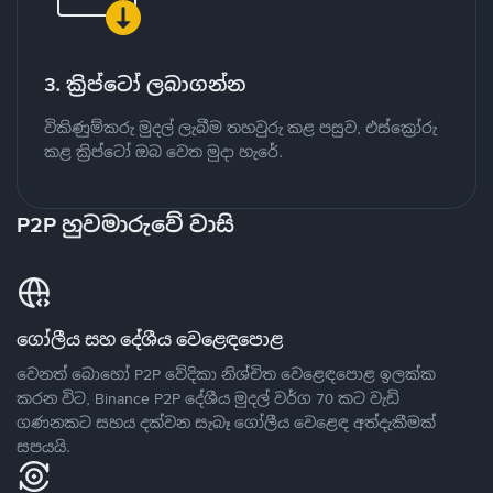
3. ක්‍රිප්ටෝ ලබාගන්න
විකිණුම්කරු මුදල් ලැබීම තහවුරු කළ පසුව, එස්ක්‍රෝරු
කළ ක්‍රිප්ටෝ ඔබ වෙත මුදා හැරේ.
P2P හුවමාරුවේ වාසි
ගෝලීය සහ දේශීය වෙළෙඳපොළ
වෙනත් බොහෝ P2P වේදිකා නිශ්චිත වෙළෙඳපොළ ඉලක්ක
කරන විට, Binance P2P දේශීය මුදල් වර්ග 70 කට වැඩි
ගණනකට සහය දක්වන සැබෑ ගෝලීය වෙළෙඳ අත්දැකීමක්
සපයයි.