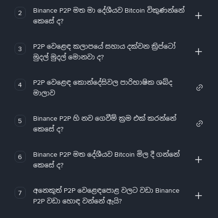
Binance P2P මත මා දේශීයව Bitcoin විකුණන්නේ
2
කෙසේ ද?
P2P වෙළෙඳ කලාපයේ සහාය දක්වන ක්‍රිප්ටෝ
3
මුදල් මුදල් මොනවා ද?
P2P වෙළෙඳ කොන්දේසිවල පාරිභාෂික ශබ්ද
4
මාලාව
Binance P2P හි නව ගෙවීම් ක්‍රම එක් කරන්නේ
5
කෙසේ ද?
Binance P2P මත දේශීයව Bitcoin මිල දී ගන්නේ
6
කෙසේ ද?
අනෙකුත් P2P වෙළෙඳපොළ වලට වඩා Binance
7
P2P වඩා හොඳ වන්නේ ඇයි?