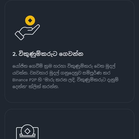
2. විකුණුම්කරුට ගෙවන්න
යෝජිත ගෙවීම් ක්‍රම හරහා විකුණුම්කරු වෙත මුදල්
යවන්න. ව්‍යවහාර මුදල් ගනුදෙනුව සම්පූර්ණ කර
Binance P2P හි "මාරු කරන ලදි, විකුණුම්කරුට දැනුම්
දෙන්න" ක්ලික් කරන්න.