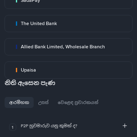
SadaPay
The United Bank
Allied Bank Limited, Wholesale Branch
Upaisa
නිති ඇසෙන පැණ
ආරම්භක
උසස්
වෙළෙඳ ප්‍රචාරකයන්
P2P හුවමාරුව යනු කුමක් ද?
1