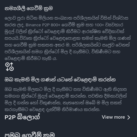
නම්‍යශීලී ගෙවීම් ක්‍රම
ලොව පුරා සිටින මිලියන සංඛ්‍යාත පරිශීලකයින් විසින් විශ්වාස
කරන ලද, Binance P2P 800+ ගෙවීම් ක්‍රම සහ 100+ ව්‍යවහාර
මුදල් වලින් ක්‍රිප්ටෝ වෙළෙඳාම් කිරීමට ආරක්ෂිත වේදිකාවක්
සපයයි.විවෘත ක්‍රිප්ටෝ වෙළෙඳපොළක තමන් කැමති මිල ගණන්
සහ ගෙවීම් ක්‍රම සකසන අතර ම, පරිශීලකයින්ට ඍජුව වෙනත්
පරිශීලකයින් සමග ක්‍රිප්ටෝ මිල දී ගැනීමට, විකිණීමට සහ
වෙළෙඳාම් කිරීමට හැකි ය.
ඔබ කැමති මිල ගණන් යටතේ වෙළෙඳාම් කරන්න
ඔබ කැමති මිලකට මිල දී ගැනීමට සහ විකිණීමට ඇති නිදහස
සමගග ක්‍රිප්ටෝ මුදල් වෙළෙඳාම් කරන්න. පවතින දීමනාවලින්
මිල දී ගන්න හෝ විකුණන්න, නැතහොත් ඔබේ ම මිල සකස්
කරගැනීමට වෙළෙඳ දැන්වීම් නිර්මාණය කරන්න.
P2P බ්ලොග්
View more
ප්‍රමුඛ ගෙවීම් ක්‍රම