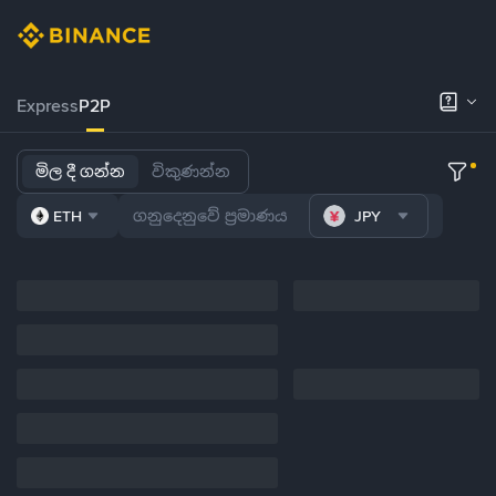
Express
P2P
මිල දී ගන්න
විකුණන්න
ETH
JPY