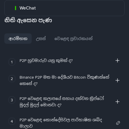
WeChat
නිති ඇසෙන පැණ
ආරම්භක
උසස්
වෙළෙඳ ප්‍රචාරකයන්
P2P හුවමාරුව යනු කුමක් ද?
1
Binance P2P මත මා දේශීයව Bitcoin විකුණන්නේ
2
කෙසේ ද?
P2P වෙළෙඳ කලාපයේ සහාය දක්වන ක්‍රිප්ටෝ
3
මුදල් මුදල් මොනවා ද?
P2P වෙළෙඳ කොන්දේසිවල පාරිභාෂික ශබ්ද
4
මාලාව