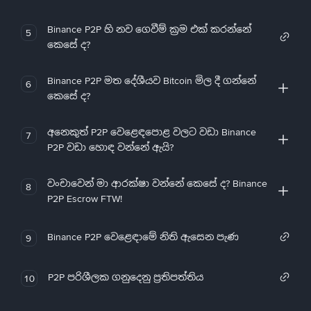
Binance P2P හි නව ගෙවීම් ක්‍රම එක් කරන්නේ
5
කෙසේ ද?
Binance P2P මත දේශීයව Bitcoin මිල දී ගන්නේ
6
කෙසේ ද?
අනෙකුත් P2P වෙළෙඳපොළ වලට වඩා Binance
7
P2P වඩා හොඳ වන්නේ ඇයි?
වංචාවෙන් මා ආරක්ෂා වන්නේ කෙසේ ද? Binance
8
P2P Escrow FTW!
Binance P2P වෙළෙඳාමේ නිති ඇසෙන පැණ
9
P2P පරිශීලක ගනුදෙනු ප්‍රතිපත්තිය
10