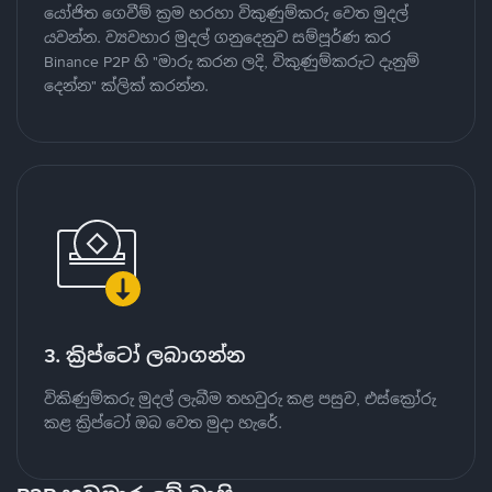
යෝජිත ගෙවීම් ක්‍රම හරහා විකුණුම්කරු වෙත මුදල්
යවන්න. ව්‍යවහාර මුදල් ගනුදෙනුව සම්පූර්ණ කර
Binance P2P හි "මාරු කරන ලදි, විකුණුම්කරුට දැනුම්
දෙන්න" ක්ලික් කරන්න.
3. ක්‍රිප්ටෝ ලබාගන්න
විකිණුම්කරු මුදල් ලැබීම තහවුරු කළ පසුව, එස්ක්‍රෝරු
කළ ක්‍රිප්ටෝ ඔබ වෙත මුදා හැරේ.