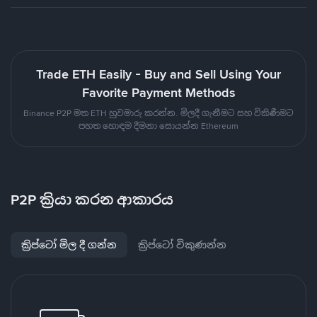
Trade ETH Easily - Buy and Sell Using Your
Favorite Payment Methods
Binance P2P මත ETH හුවමාරු කරන්න. මිලදී ගැනීමට සහ විකිණීමට
පහත හොඳම දීමනා සොයන්න Ethereum
P2P ක්‍රියා කරන ආකාරය
ක්‍රිප්ටෝ මිල දී ගන්න
ක්‍රිප්ටෝ විකුණන්න