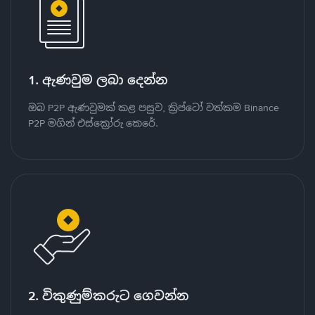
1. ඇණවුම ලබා දෙන්න
ඔබ P2P ඇණවුමක් කළ පසුව, ක්‍රිප්ටෝ වත්කම Binance
P2P මගින් එස්ක්‍රෝරු කෙරේ.
2. විකුණුම්කරුට ගෙවන්න