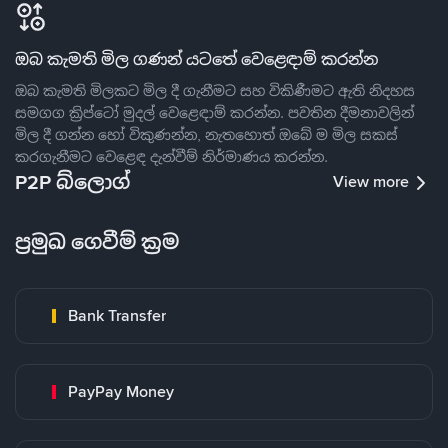
ඔබ කැමති මිල ගණන් යටතේ වෙළෙඳාම් කරන්න
ඔබ කැමති මිලකට මිල දී ගැනීමට සහ විකිණීමට ඇති නිදහස
සමගග ක්‍රිප්ටෝ මුදල් වෙළෙඳාම් කරන්න. පවතින දීමනාවලින්
මිල දී ගන්න හෝ විකුණන්න, නැතහොත් ඔබේ ම මිල සකස්
කරගැනීමට වෙළෙඳ දැන්වීම් නිර්මාණය කරන්න.
P2P බ්ලොග්
View more
ප්‍රමුඛ ගෙවීම් ක්‍රම
Bank Transfer
PayPay Money