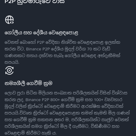
P2P හුවමාරුවේ වාසි
ගෝලීය සහ දේශීය වෙළෙඳපොළ
වෙනත් බොහෝ P2P වේදිකා නිශ්චිත වෙළෙඳපොළ ඉලක්ක
කරන විට, Binance P2P දේශීය මුදල් වර්ග 70 කට වැඩි
ගණනකට සහය දක්වන සැබෑ ගෝලීය වෙළෙඳ අත්දැකීමක්
සපයයි.
නම්‍යශීලී ගෙවීම් ක්‍රම
ලොව පුරා සිටින මිලියන සංඛ්‍යාත පරිශීලකයින් විසින් විශ්වාස
කරන ලද, Binance P2P 800+ ගෙවීම් ක්‍රම සහ 100+ ව්‍යවහාර
මුදල් වලින් ක්‍රිප්ටෝ වෙළෙඳාම් කිරීමට ආරක්ෂිත වේදිකාවක්
සපයයි.විවෘත ක්‍රිප්ටෝ වෙළෙඳපොළක තමන් කැමති මිල ගණන්
සහ ගෙවීම් ක්‍රම සකසන අතර ම, පරිශීලකයින්ට ඍජුව වෙනත්
පරිශීලකයින් සමග ක්‍රිප්ටෝ මිල දී ගැනීමට, විකිණීමට සහ
වෙළෙඳාම් කිරීමට හැකි ය.