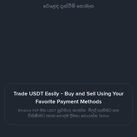
වෙළෙඳ දැන්වීම් නොමැත
Trade USDT Easily - Buy and Sell Using Your
Favorite Payment Methods
Binance P2P මත USDT හුවමාරු කරන්න. මිලදී ගැනීමට සහ
විකිණීමට පහත හොඳම දීමනා සොයන්න Tether