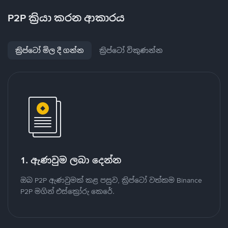
P2P ක්‍රියා කරන ආකාරය
ක්‍රිප්ටෝ මිල දී ගන්න
ක්‍රිප්ටෝ විකුණන්න
1. ඇණවුම ලබා දෙන්න
ඔබ P2P ඇණවුමක් කළ පසුව, ක්‍රිප්ටෝ වත්කම Binance
P2P මගින් එස්ක්‍රෝරු කෙරේ.