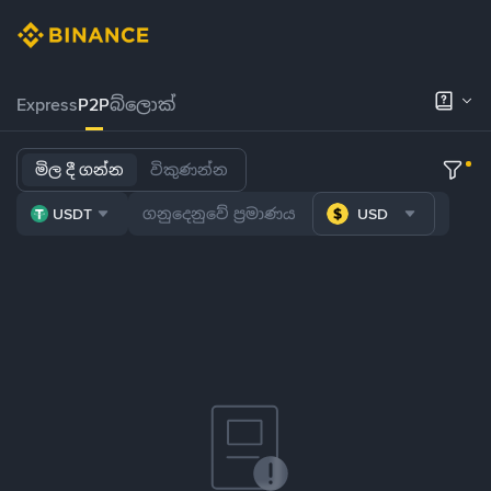
Express
P2P
බ්ලොක්
මිල දී ගන්න
විකුණන්න
USDT
USD