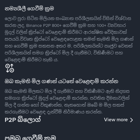
නම්‍යශීලී ගෙවීම් ක්‍රම
ලොව පුරා සිටින මිලියන සංඛ්‍යාත පරිශීලකයින් විසින් විශ්වාස
කරන ලද, Binance P2P 800+ ගෙවීම් ක්‍රම සහ 100+ ව්‍යවහාර
මුදල් වලින් ක්‍රිප්ටෝ වෙළෙඳාම් කිරීමට ආරක්ෂිත වේදිකාවක්
සපයයි.විවෘත ක්‍රිප්ටෝ වෙළෙඳපොළක තමන් කැමති මිල ගණන්
සහ ගෙවීම් ක්‍රම සකසන අතර ම, පරිශීලකයින්ට ඍජුව වෙනත්
පරිශීලකයින් සමග ක්‍රිප්ටෝ මිල දී ගැනීමට, විකිණීමට සහ
වෙළෙඳාම් කිරීමට හැකි ය.
ඔබ කැමති මිල ගණන් යටතේ වෙළෙඳාම් කරන්න
ඔබ කැමති මිලකට මිල දී ගැනීමට සහ විකිණීමට ඇති නිදහස
සමගග ක්‍රිප්ටෝ මුදල් වෙළෙඳාම් කරන්න. පවතින දීමනාවලින්
මිල දී ගන්න හෝ විකුණන්න, නැතහොත් ඔබේ ම මිල සකස්
කරගැනීමට වෙළෙඳ දැන්වීම් නිර්මාණය කරන්න.
P2P බ්ලොග්
View more
ප්‍රමුඛ ගෙවීම් ක්‍රම