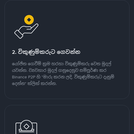
2. විකුණුම්කරුට ගෙවන්න
යෝජිත ගෙවීම් ක්‍රම හරහා විකුණුම්කරු වෙත මුදල්
යවන්න. ව්‍යවහාර මුදල් ගනුදෙනුව සම්පූර්ණ කර
Binance P2P හි "මාරු කරන ලදි, විකුණුම්කරුට දැනුම්
දෙන්න" ක්ලික් කරන්න.