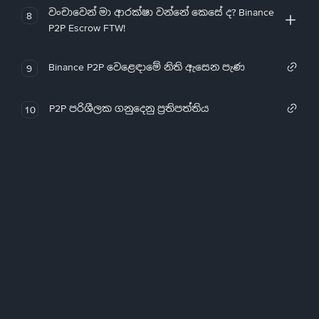
වංචාවෙන් මා ආරක්ෂා වන්නේ කෙසේ ද? Binance
8
P2P Escrow FTW!
Binance P2P වෙළෙඳාමේ නිති ඇසෙන පැණ
9
P2P පරිශීලක ගනුදෙනු ප්‍රතිපත්තිය
10