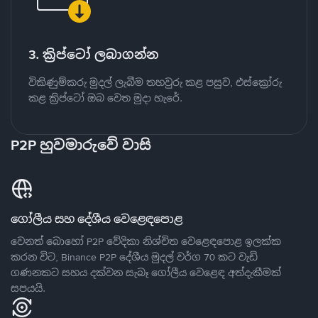
3. ක්‍රිප්ටෝ ලබාගන්න
විකිණුම්කරු මුදල් ලැබීම තහවුරු කළ පසුව, එස්ක්‍රෝරු
කළ ක්‍රිප්ටෝ ඔබ වෙත මුදා හැරේ.
P2P හුවමාරුවේ වාසි
ගෝලීය සහ දේශීය වෙළෙඳපොළ
වෙනත් බොහෝ P2P වේදිකා නිශ්චිත වෙළෙඳපොළ ඉලක්ක
කරන විට, Binance P2P දේශීය මුදල් වර්ග 70 කට වැඩි
ගණනකට සහය දක්වන සැබෑ ගෝලීය වෙළෙඳ අත්දැකීමක්
සපයයි.