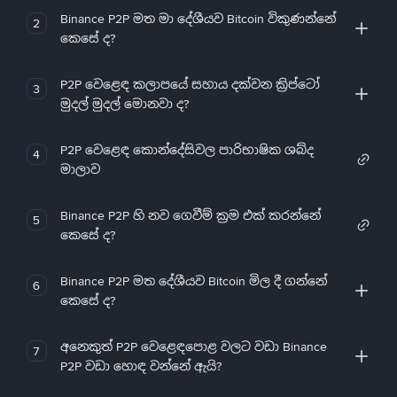
Binance P2P මත මා දේශීයව Bitcoin විකුණන්නේ
2
කෙසේ ද?
P2P වෙළෙඳ කලාපයේ සහාය දක්වන ක්‍රිප්ටෝ
3
මුදල් මුදල් මොනවා ද?
P2P වෙළෙඳ කොන්දේසිවල පාරිභාෂික ශබ්ද
4
මාලාව
Binance P2P හි නව ගෙවීම් ක්‍රම එක් කරන්නේ
5
කෙසේ ද?
Binance P2P මත දේශීයව Bitcoin මිල දී ගන්නේ
6
කෙසේ ද?
අනෙකුත් P2P වෙළෙඳපොළ වලට වඩා Binance
7
P2P වඩා හොඳ වන්නේ ඇයි?