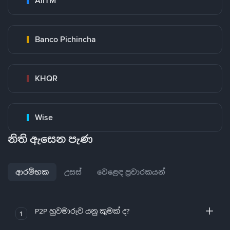
AirTM
Banco Pichincha
KHQR
Wise
නිති ඇසෙන පැණ
ආරම්භක
උසස්
වෙළෙඳ ප්‍රචාරකයන්
P2P හුවමාරුව යනු කුමක් ද?
1