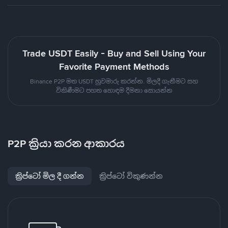
Trade USDT Easily - Buy and Sell Using Your
Favorite Payment Methods
Binance P2P මත USDT හුවමාරු කරන්න. මිලදී ගැනීමට සහ
විකිණීමට පහත හොඳම දීමනා සොයන්න
P2P ක්‍රියා කරන ආකාරය
ක්‍රිප්ටෝ මිල දී ගන්න
ක්‍රිප්ටෝ විකුණන්න