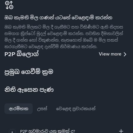
ඔබ කැමති මිල ගණන් යටතේ වෙළෙඳාම් කරන්න
ඔබ කැමති මිලකට මිල දී ගැනීමට සහ විකිණීමට ඇති නිදහස
සමගග ක්‍රිප්ටෝ මුදල් වෙළෙඳාම් කරන්න. පවතින දීමනාවලින්
මිල දී ගන්න හෝ විකුණන්න, නැතහොත් ඔබේ ම මිල සකස්
කරගැනීමට වෙළෙඳ දැන්වීම් නිර්මාණය කරන්න.
P2P බ්ලොග්
View more
ප්‍රමුඛ ගෙවීම් ක්‍රම
නිති ඇසෙන පැණ
ආරම්භක
උසස්
වෙළෙඳ ප්‍රචාරකයන්
P2P හුවමාරුව යනු කුමක් ද?
1