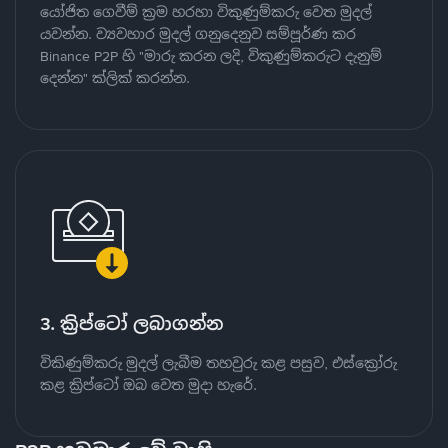
යෝජිත ගෙවීම් ක්‍රම හරහා විකුණුම්කරු වෙත මුදල්
යවන්න. ව්‍යවහාර මුදල් ගනුදෙනුව සම්පූර්ණ කර
Binance P2P හි "මාරු කරන ලදි, විකුණුම්කරුට දැනුම්
දෙන්න" ක්ලික් කරන්න.
3. ක්‍රිප්ටෝ ලබාගන්න
විකිණුම්කරු මුදල් ලැබීම තහවුරු කළ පසුව, එස්ක්‍රෝරු
කළ ක්‍රිප්ටෝ ඔබ වෙත මුදා හැරේ.