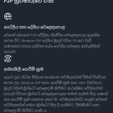
P2P හුවමාරුවේ වාසි
ගෝලීය සහ දේශීය වෙළෙඳපොළ
වෙනත් බොහෝ P2P වේදිකා නිශ්චිත වෙළෙඳපොළ ඉලක්ක
කරන විට, Binance P2P දේශීය මුදල් වර්ග 70 කට වැඩි
ගණනකට සහය දක්වන සැබෑ ගෝලීය වෙළෙඳ අත්දැකීමක්
සපයයි.
නම්‍යශීලී ගෙවීම් ක්‍රම
ලොව පුරා සිටින මිලියන සංඛ්‍යාත පරිශීලකයින් විසින් විශ්වාස
කරන ලද, Binance P2P 800+ ගෙවීම් ක්‍රම සහ 100+ ව්‍යවහාර
මුදල් වලින් ක්‍රිප්ටෝ වෙළෙඳාම් කිරීමට ආරක්ෂිත වේදිකාවක්
සපයයි.විවෘත ක්‍රිප්ටෝ වෙළෙඳපොළක තමන් කැමති මිල ගණන්
සහ ගෙවීම් ක්‍රම සකසන අතර ම, පරිශීලකයින්ට ඍජුව වෙනත්
පරිශීලකයින් සමග ක්‍රිප්ටෝ මිල දී ගැනීමට, විකිණීමට සහ
වෙළෙඳාම් කිරීමට හැකි ය.