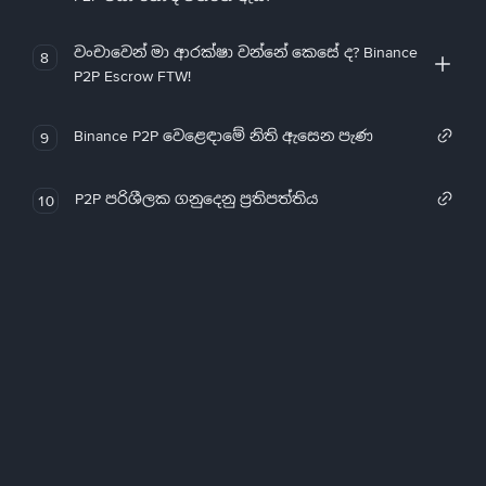
වංචාවෙන් මා ආරක්ෂා වන්නේ කෙසේ ද? Binance
8
P2P Escrow FTW!
Binance P2P වෙළෙඳාමේ නිති ඇසෙන පැණ
9
P2P පරිශීලක ගනුදෙනු ප්‍රතිපත්තිය
10