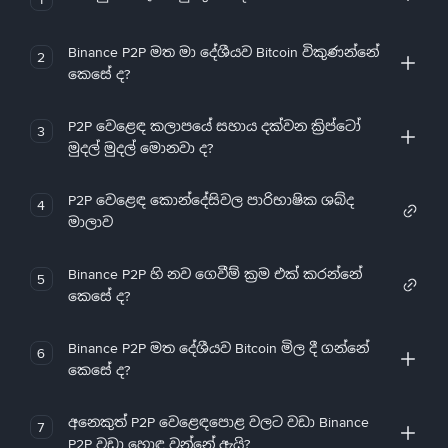
Binance P2P මත මා දේශීයව Bitcoin විකුණන්නේ
2
කෙසේ ද?
P2P වෙළෙඳ කලාපයේ සහාය දක්වන ක්‍රිප්ටෝ
3
මුදල් මුදල් මොනවා ද?
P2P වෙළෙඳ කොන්දේසිවල පාරිභාෂික ශබ්ද
4
මාලාව
Binance P2P හි නව ගෙවීම් ක්‍රම එක් කරන්නේ
5
කෙසේ ද?
Binance P2P මත දේශීයව Bitcoin මිල දී ගන්නේ
6
කෙසේ ද?
අනෙකුත් P2P වෙළෙඳපොළ වලට වඩා Binance
7
P2P වඩා හොඳ වන්නේ ඇයි?