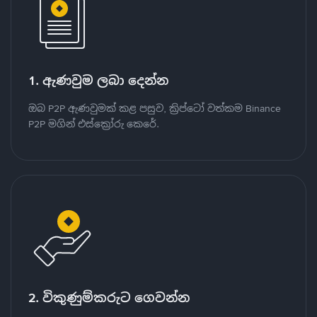
1. ඇණවුම ලබා දෙන්න
ඔබ P2P ඇණවුමක් කළ පසුව, ක්‍රිප්ටෝ වත්කම Binance
P2P මගින් එස්ක්‍රෝරු කෙරේ.
2. විකුණුම්කරුට ගෙවන්න