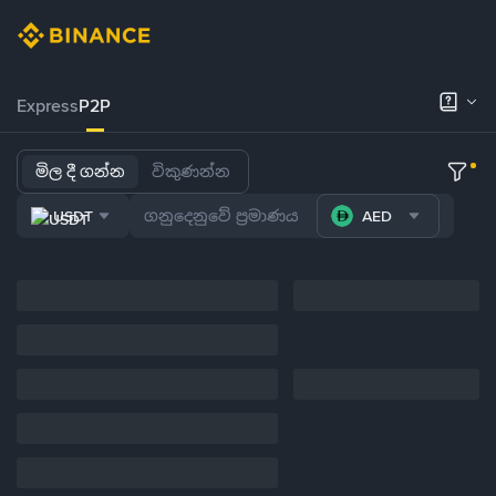
Express
P2P
මිල දී ගන්න
විකුණන්න
USDT
AED