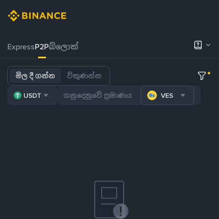
Express
P2P
බ්ලොක්
මිල දී ගන්න
විකුණන්න
USDT
VES