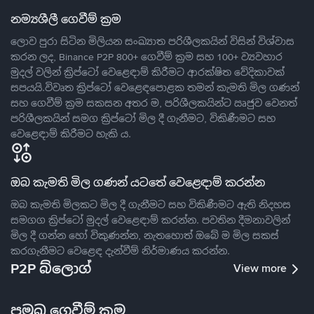
නම්‍යශීලී ගෙවීම් ක්‍රම
ලොව පුරා සිටින මිලියන සංඛ්‍යාත පරිශීලකයින් විසින් විශ්වාස
කරන ලද, Binance P2P 800+ ගෙවීම් ක්‍රම සහ 100+ ව්‍යවහාර
මුදල් වලින් ක්‍රිප්ටෝ වෙළෙඳාම් කිරීමට ආරක්ෂිත වේදිකාවක්
සපයයි.විවෘත ක්‍රිප්ටෝ වෙළෙඳපොළක තමන් කැමති මිල ගණන්
සහ ගෙවීම් ක්‍රම සකසන අතර ම, පරිශීලකයින්ට ඍජුව වෙනත්
පරිශීලකයින් සමග ක්‍රිප්ටෝ මිල දී ගැනීමට, විකිණීමට සහ
වෙළෙඳාම් කිරීමට හැකි ය.
ඔබ කැමති මිල ගණන් යටතේ වෙළෙඳාම් කරන්න
ඔබ කැමති මිලකට මිල දී ගැනීමට සහ විකිණීමට ඇති නිදහස
සමගග ක්‍රිප්ටෝ මුදල් වෙළෙඳාම් කරන්න. පවතින දීමනාවලින්
මිල දී ගන්න හෝ විකුණන්න, නැතහොත් ඔබේ ම මිල සකස්
කරගැනීමට වෙළෙඳ දැන්වීම් නිර්මාණය කරන්න.
P2P බ්ලොග්
View more
ප්‍රමුඛ ගෙවීම් ක්‍රම