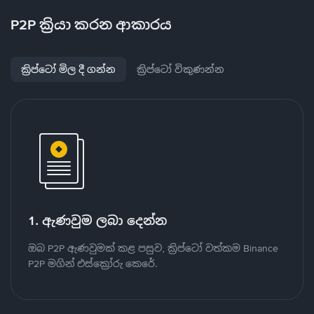
P2P ක්‍රියා කරන ආකාරය
ක්‍රිප්ටෝ මිල දී ගන්න
ක්‍රිප්ටෝ විකුණන්න
1. ඇණවුම ලබා දෙන්න
ඔබ P2P ඇණවුමක් කළ පසුව, ක්‍රිප්ටෝ වත්කම Binance
P2P මගින් එස්ක්‍රෝරු කෙරේ.