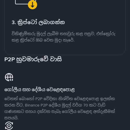
3. ක්‍රිප්ටෝ ලබාගන්න
විකිණුම්කරු මුදල් ලැබීම තහවුරු කළ පසුව, එස්ක්‍රෝරු
කළ ක්‍රිප්ටෝ ඔබ වෙත මුදා හැරේ.
P2P හුවමාරුවේ වාසි
ගෝලීය සහ දේශීය වෙළෙඳපොළ
වෙනත් බොහෝ P2P වේදිකා නිශ්චිත වෙළෙඳපොළ ඉලක්ක
කරන විට, Binance P2P දේශීය මුදල් වර්ග 70 කට වැඩි
ගණනකට සහය දක්වන සැබෑ ගෝලීය වෙළෙඳ අත්දැකීමක්
සපයයි.