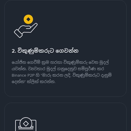
2. විකුණුම්කරුට ගෙවන්න
යෝජිත ගෙවීම් ක්‍රම හරහා විකුණුම්කරු වෙත මුදල්
යවන්න. ව්‍යවහාර මුදල් ගනුදෙනුව සම්පූර්ණ කර
Binance P2P හි "මාරු කරන ලදි, විකුණුම්කරුට දැනුම්
දෙන්න" ක්ලික් කරන්න.