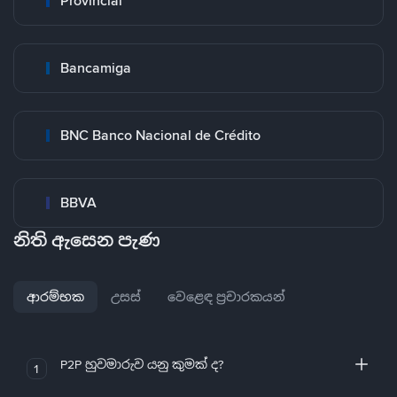
Provincial
Bancamiga
BNC Banco Nacional de Crédito
BBVA
නිති ඇසෙන පැණ
ආරම්භක
උසස්
වෙළෙඳ ප්‍රචාරකයන්
P2P හුවමාරුව යනු කුමක් ද?
1