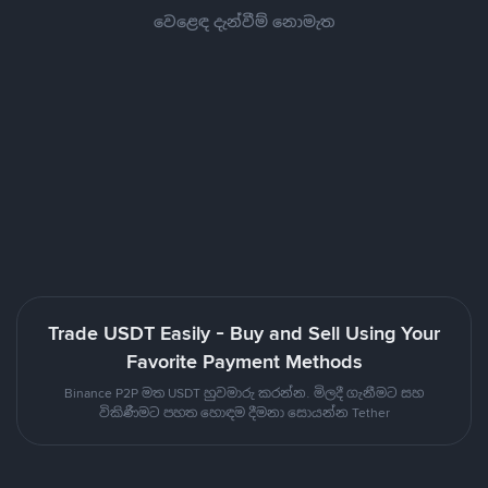
වෙළෙඳ දැන්වීම් නොමැත
Trade USDT Easily - Buy and Sell Using Your
Favorite Payment Methods
Binance P2P මත USDT හුවමාරු කරන්න. මිලදී ගැනීමට සහ
විකිණීමට පහත හොඳම දීමනා සොයන්න Tether