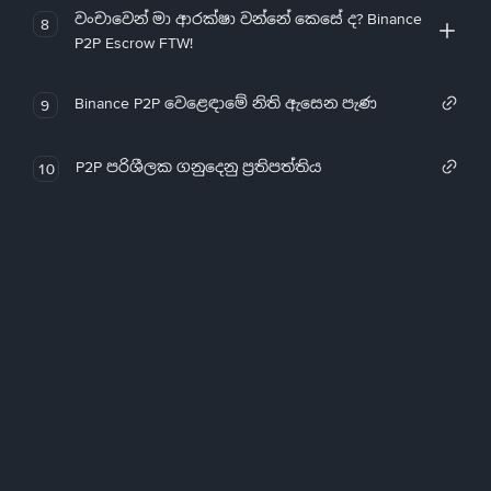
වංචාවෙන් මා ආරක්ෂා වන්නේ කෙසේ ද? Binance
8
P2P Escrow FTW!
Binance P2P වෙළෙඳාමේ නිති ඇසෙන පැණ
9
P2P පරිශීලක ගනුදෙනු ප්‍රතිපත්තිය
10