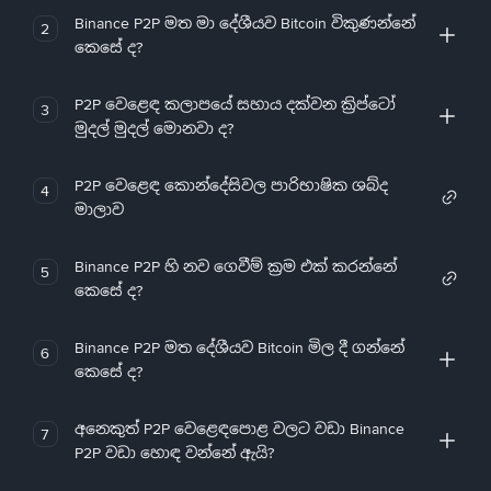
Binance P2P මත මා දේශීයව Bitcoin විකුණන්නේ
2
කෙසේ ද?
P2P වෙළෙඳ කලාපයේ සහාය දක්වන ක්‍රිප්ටෝ
3
මුදල් මුදල් මොනවා ද?
P2P වෙළෙඳ කොන්දේසිවල පාරිභාෂික ශබ්ද
4
මාලාව
Binance P2P හි නව ගෙවීම් ක්‍රම එක් කරන්නේ
5
කෙසේ ද?
Binance P2P මත දේශීයව Bitcoin මිල දී ගන්නේ
6
කෙසේ ද?
අනෙකුත් P2P වෙළෙඳපොළ වලට වඩා Binance
7
P2P වඩා හොඳ වන්නේ ඇයි?