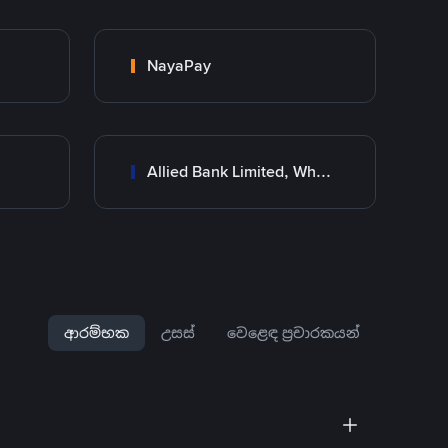
NayaPay
Allied Bank Limited, Wholesale Branch
ආරම්භක
උසස්
වෙළෙඳ ප්‍රචාරකයන්