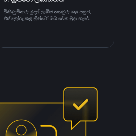
විකිණුම්කරු මුදල් ලැබීම තහවුරු කළ පසුව,
එස්ක්‍රෝරු කළ ක්‍රිප්ටෝ ඔබ වෙත මුදා හැරේ.