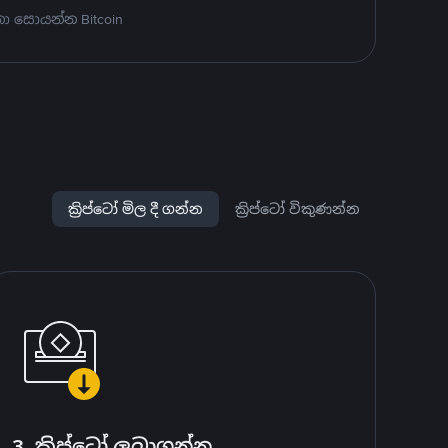
ා සොයන්න Bitcoin
ක්‍රිප්ටෝ මිල දී ගන්න
ක්‍රිප්ටෝ විකුණන්න
3. ක්‍රිප්ටෝ ලබාගන්න