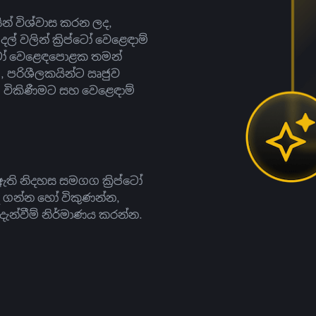
සින් විශ්වාස කරන ලද,
දල් වලින් ක්‍රිප්ටෝ වෙළෙඳාම්
ිප්ටෝ වෙළෙඳපොළක තමන්
, පරිශීලකයින්ට ඍජුව
ට, විකිණීමට සහ වෙළෙඳාම්
ති නිදහස සමගග ක්‍රිප්ටෝ
දී ගන්න හෝ විකුණන්න,
න්වීම් නිර්මාණය කරන්න.