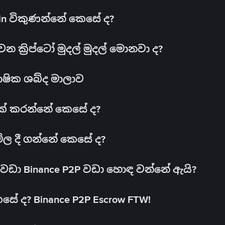
oin විකුණන්නේ කෙසේ ද?
ක්‍රිප්ටෝ මුදල් මුදල් මොනවා ද?
ාෂික ශබ්ද මාලාව
 එක් කරන්නේ කෙසේ ද?
මිල දී ගන්නේ කෙසේ ද?
ඩා Binance P2P වඩා හොඳ වන්නේ ඇයි?
ේ ද? Binance P2P Escrow FTW!