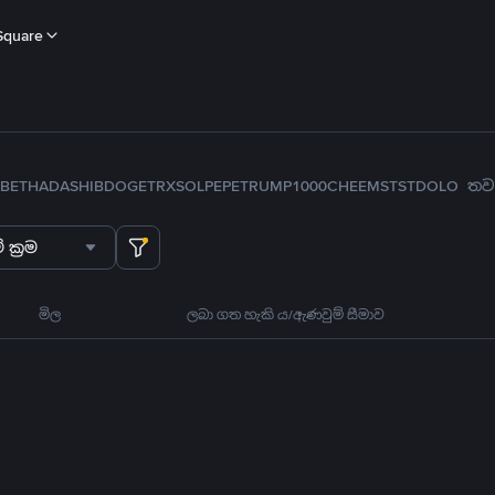
Square
B
ETH
ADA
SHIB
DOGE
TRX
SOL
PEPE
TRUMP
1000CHEEMS
TST
DOLO
තව
 ක්‍රම
මිල
ලබා ගත හැකි ය/ඇණවුම් සීමාව