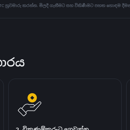
BTC හුවමාරු කරන්න. මිලදී ගැනීමට සහ විකිණීමට පහත හොඳම දීමන
කාරය
2. විකුණුම්කරුට ගෙවන්න