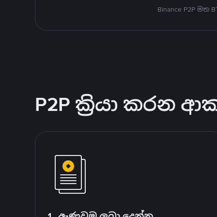
Binance P2P මත 
P2P ක්‍රියා කරන ආ
1. ඇණවුම ලබා දෙන්න