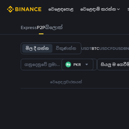
වෙළෙඳපොළ
වෙළෙඳාම් කරන්න
Express
P2P
බ්ලොක්
මිල දී ගන්න
විකුණන්න
USDT
BTC
USDC
FDUSD
BN
PKR
සියලු ම ගෙවීම්
වෙළෙඳ ප්‍රචාරකයන්