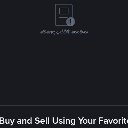
වෙළෙඳ දැන්වීම් නොමැත
 Buy and Sell Using Your Favor