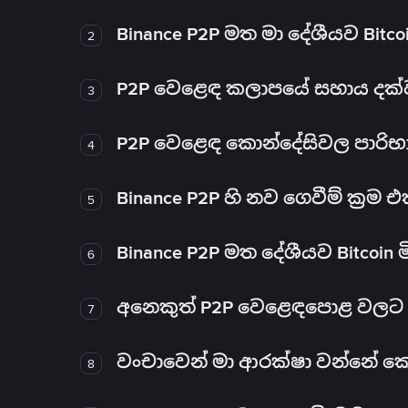
Binance P2P මත මා දේශීයව Bitc
2
P2P වෙළෙඳ කලාපයේ සහාය දක්වන 
3
P2P වෙළෙඳ කොන්දේසිවල පාරිභ
4
Binance P2P හි නව ගෙවීම් ක්‍රම
5
Binance P2P මත දේශීයව Bitcoin 
6
අනෙකුත් P2P වෙළෙඳපොළ වලට ව
7
වංචාවෙන් මා ආරක්ෂා වන්නේ කෙස
8