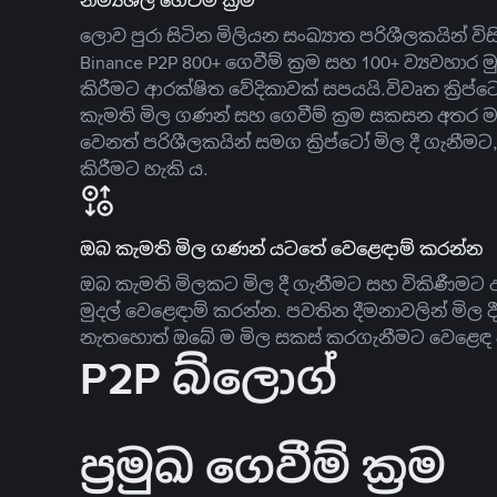
නම්‍යශීලී ගෙවීම් ක්‍රම
ලොව පුරා සිටින මිලියන සංඛ්‍යාත පරිශීලකයින් වි
Binance P2P 800+ ගෙවීම් ක්‍රම සහ 100+ ව්‍යවහාර මු
කිරීමට ආරක්ෂිත වේදිකාවක් සපයයි.විවෘත ක්‍ර
කැමති මිල ගණන් සහ ගෙවීම් ක්‍රම සකසන අතර ම
වෙනත් පරිශීලකයින් සමග ක්‍රිප්ටෝ මිල දී ගැනීම
කිරීමට හැකි ය.
ඔබ කැමති මිල ගණන් යටතේ වෙළෙඳාම් කරන්න
ඔබ කැමති මිලකට මිල දී ගැනීමට සහ විකිණීමට ඇ
මුදල් වෙළෙඳාම් කරන්න. පවතින දීමනාවලින් මිල 
නැතහොත් ඔබේ ම මිල සකස් කරගැනීමට වෙළෙඳ දැ
P2P බ්ලොග්
ප්‍රමුඛ ගෙවීම් ක්‍රම