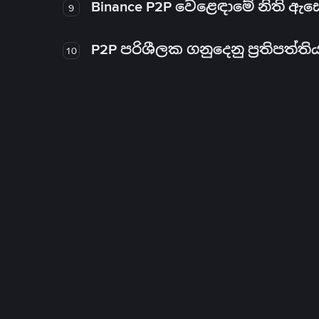
Binance P2P වෙළෙඳාමේ නිති ඇ
9
P2P පරිශීලක ගනුදෙනු ප්‍රතිපත්ති
10