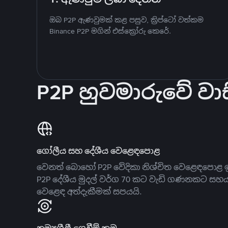
ඔබ P2P ඇණවුමක් කළ පසුව, ක්‍රිප්ටෝ වත්කම
Binance P2P මගින් එස්ක්‍රෝරු කෙරේ.
P2P හුවමාරුවේ වාස
ගෝලීය සහ දේශීය වෙළෙඳපොළ
වෙනත් බොහෝ P2P වේදිකා නිශ්චිත වෙළෙඳපොළ ඉ
P2P දේශීය මුදල් වර්ග 70 කට වැඩි ගණනකට සහ
වෙළෙඳ අත්දැකීමක් සපයයි.