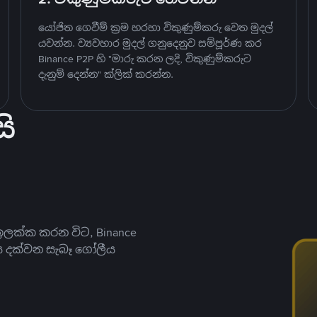
යෝජිත ගෙවීම් ක්‍රම හරහා විකුණුම්කරු වෙත මුදල්
යවන්න. ව්‍යවහාර මුදල් ගනුදෙනුව සම්පූර්ණ කර
Binance P2P හි "මාරු කරන ලදි, විකුණුම්කරුට
දැනුම් දෙන්න" ක්ලික් කරන්න.
ි
ලක්ක කරන විට, Binance
ය දක්වන සැබෑ ගෝලීය