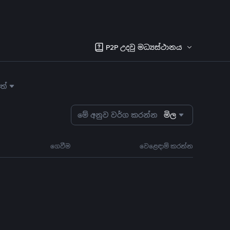
P2P උදවු මධ්‍යස්ථානය
ත්
මේ අනුව වර්ග කරන්න
මිල
ගෙවීම
වෙළෙඳාම් කරන්න