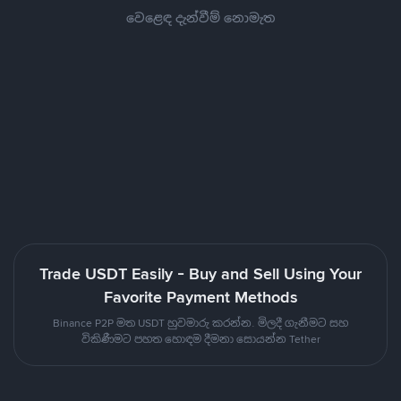
වෙළෙඳ දැන්වීම් නොමැත
Trade USDT Easily - Buy and Sell Using Your
Favorite Payment Methods
Binance P2P මත USDT හුවමාරු කරන්න. මිලදී ගැනීමට සහ
විකිණීමට පහත හොඳම දීමනා සොයන්න Tether