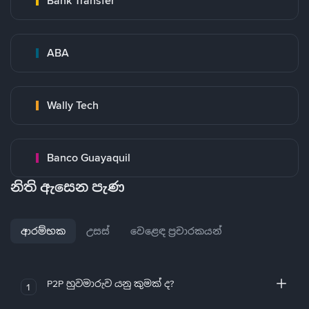
Bank Transfer
ABA
Wally Tech
Banco Guayaquil
නිති ඇසෙන පැණ
ආරම්භක
උසස්
වෙළෙඳ ප්‍රචාරකයන්
P2P හුවමාරුව යනු කුමක් ද?
1