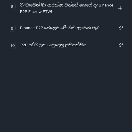
වංචාවෙන් මා ආරක්ෂා වන්නේ කෙසේ ද? Binance
8
P2P Escrow FTW!
Binance P2P වෙළෙඳාමේ නිති ඇසෙන පැණ
9
P2P පරිශීලක ගනුදෙනු ප්‍රතිපත්තිය
10