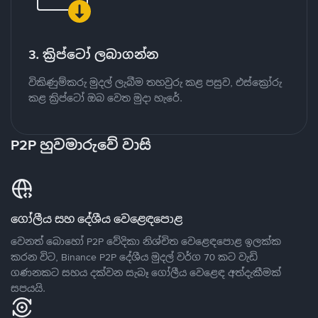
3. ක්‍රිප්ටෝ ලබාගන්න
විකිණුම්කරු මුදල් ලැබීම තහවුරු කළ පසුව, එස්ක්‍රෝරු
කළ ක්‍රිප්ටෝ ඔබ වෙත මුදා හැරේ.
P2P හුවමාරුවේ වාසි
ගෝලීය සහ දේශීය වෙළෙඳපොළ
වෙනත් බොහෝ P2P වේදිකා නිශ්චිත වෙළෙඳපොළ ඉලක්ක
කරන විට, Binance P2P දේශීය මුදල් වර්ග 70 කට වැඩි
ගණනකට සහය දක්වන සැබෑ ගෝලීය වෙළෙඳ අත්දැකීමක්
සපයයි.