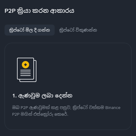
P2P ක්‍රියා කරන ආකාරය
ක්‍රිප්ටෝ මිල දී ගන්න
ක්‍රිප්ටෝ විකුණන්න
1. ඇණවුම ලබා දෙන්න
ඔබ P2P ඇණවුමක් කළ පසුව, ක්‍රිප්ටෝ වත්කම Binance
P2P මගින් එස්ක්‍රෝරු කෙරේ.