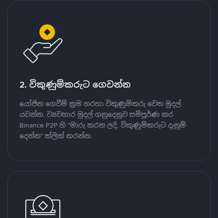
2. විකුණුම්කරුට ගෙවන්න
යෝජිත ගෙවීම් ක්‍රම හරහා විකුණුම්කරු වෙත මුදල්
යවන්න. ව්‍යවහාර මුදල් ගනුදෙනුව සම්පූර්ණ කර
Binance P2P හි "මාරු කරන ලදි, විකුණුම්කරුට දැනුම්
දෙන්න" ක්ලික් කරන්න.