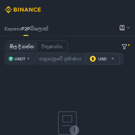
Express
P2P
බ්ලොක්
මිල දී ගන්න
විකුණන්න
USDT
USD