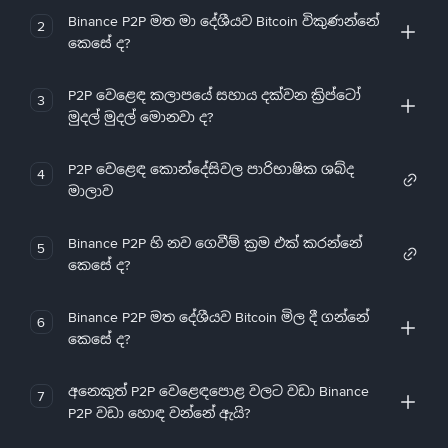
Binance P2P මත මා දේශීයව Bitcoin විකුණන්නේ
2
කෙසේ ද?
P2P වෙළෙඳ කලාපයේ සහාය දක්වන ක්‍රිප්ටෝ
3
මුදල් මුදල් මොනවා ද?
P2P වෙළෙඳ කොන්දේසිවල පාරිභාෂික ශබ්ද
4
මාලාව
Binance P2P හි නව ගෙවීම් ක්‍රම එක් කරන්නේ
5
කෙසේ ද?
Binance P2P මත දේශීයව Bitcoin මිල දී ගන්නේ
6
කෙසේ ද?
අනෙකුත් P2P වෙළෙඳපොළ වලට වඩා Binance
7
P2P වඩා හොඳ වන්නේ ඇයි?