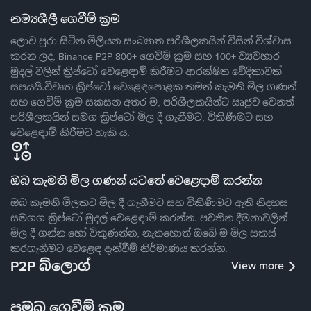
නම්‍යශීලී ගෙවීම් ක්‍රම
ලොව පුරා සිටින මිලියන සංඛ්‍යාත පරිශීලකයින් විසින් විශ්වාස
කරන ලද, Binance P2P 800+ ගෙවීම් ක්‍රම සහ 100+ ව්‍යවහාර
මුදල් වලින් ක්‍රිප්ටෝ වෙළෙඳාම් කිරීමට ආරක්ෂිත වේදිකාවක්
සපයයි.විවෘත ක්‍රිප්ටෝ වෙළෙඳපොළක තමන් කැමති මිල ගණන්
සහ ගෙවීම් ක්‍රම සකසන අතර ම, පරිශීලකයින්ට ඍජුව වෙනත්
පරිශීලකයින් සමග ක්‍රිප්ටෝ මිල දී ගැනීමට, විකිණීමට සහ
වෙළෙඳාම් කිරීමට හැකි ය.
ඔබ කැමති මිල ගණන් යටතේ වෙළෙඳාම් කරන්න
ඔබ කැමති මිලකට මිල දී ගැනීමට සහ විකිණීමට ඇති නිදහස
සමගග ක්‍රිප්ටෝ මුදල් වෙළෙඳාම් කරන්න. පවතින දීමනාවලින්
මිල දී ගන්න හෝ විකුණන්න, නැතහොත් ඔබේ ම මිල සකස්
කරගැනීමට වෙළෙඳ දැන්වීම් නිර්මාණය කරන්න.
P2P බ්ලොග්
View more
ප්‍රමුඛ ගෙවීම් ක්‍රම