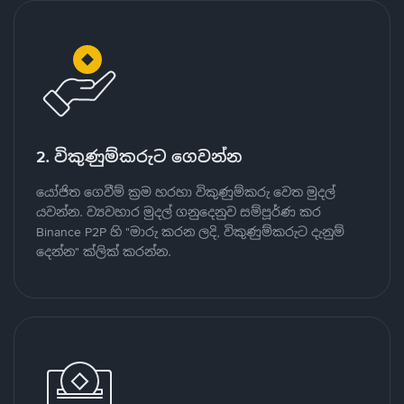
2. විකුණුම්කරුට ගෙවන්න
යෝජිත ගෙවීම් ක්‍රම හරහා විකුණුම්කරු වෙත මුදල්
යවන්න. ව්‍යවහාර මුදල් ගනුදෙනුව සම්පූර්ණ කර
Binance P2P හි "මාරු කරන ලදි, විකුණුම්කරුට දැනුම්
දෙන්න" ක්ලික් කරන්න.