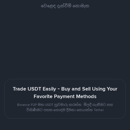
වෙළෙඳ දැන්වීම් නොමැත
Trade USDT Easily - Buy and Sell Using Your
Favorite Payment Methods
Binance P2P මත USDT හුවමාරු කරන්න. මිලදී ගැනීමට සහ
විකිණීමට පහත හොඳම දීමනා සොයන්න Tether