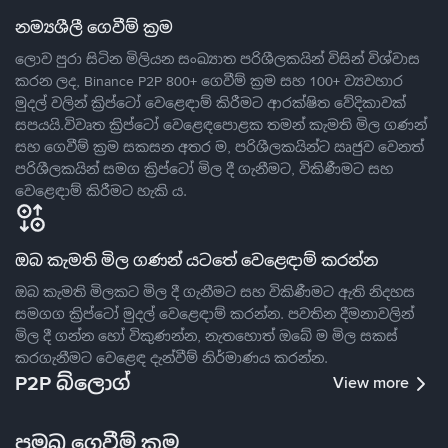
නම්‍යශීලී ගෙවීම් ක්‍රම
ලොව පුරා සිටින මිලියන සංඛ්‍යාත පරිශීලකයින් විසින් විශ්වාස
කරන ලද, Binance P2P 800+ ගෙවීම් ක්‍රම සහ 100+ ව්‍යවහාර
මුදල් වලින් ක්‍රිප්ටෝ වෙළෙඳාම් කිරීමට ආරක්ෂිත වේදිකාවක්
සපයයි.විවෘත ක්‍රිප්ටෝ වෙළෙඳපොළක තමන් කැමති මිල ගණන්
සහ ගෙවීම් ක්‍රම සකසන අතර ම, පරිශීලකයින්ට ඍජුව වෙනත්
පරිශීලකයින් සමග ක්‍රිප්ටෝ මිල දී ගැනීමට, විකිණීමට සහ
වෙළෙඳාම් කිරීමට හැකි ය.
ඔබ කැමති මිල ගණන් යටතේ වෙළෙඳාම් කරන්න
ඔබ කැමති මිලකට මිල දී ගැනීමට සහ විකිණීමට ඇති නිදහස
සමගග ක්‍රිප්ටෝ මුදල් වෙළෙඳාම් කරන්න. පවතින දීමනාවලින්
මිල දී ගන්න හෝ විකුණන්න, නැතහොත් ඔබේ ම මිල සකස්
කරගැනීමට වෙළෙඳ දැන්වීම් නිර්මාණය කරන්න.
P2P බ්ලොග්
View more
ප්‍රමුඛ ගෙවීම් ක්‍රම