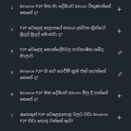
Binance P2P මත මා දේශීයව Bitcoin විකුණන්නේ
2
කෙසේ ද?
P2P වෙළෙඳ කලාපයේ සහාය දක්වන ක්‍රිප්ටෝ
3
මුදල් මුදල් මොනවා ද?
P2P වෙළෙඳ කොන්දේසිවල පාරිභාෂික ශබ්ද
4
මාලාව
Binance P2P හි නව ගෙවීම් ක්‍රම එක් කරන්නේ
5
කෙසේ ද?
Binance P2P මත දේශීයව Bitcoin මිල දී ගන්නේ
6
කෙසේ ද?
අනෙකුත් P2P වෙළෙඳපොළ වලට වඩා Binance
7
P2P වඩා හොඳ වන්නේ ඇයි?