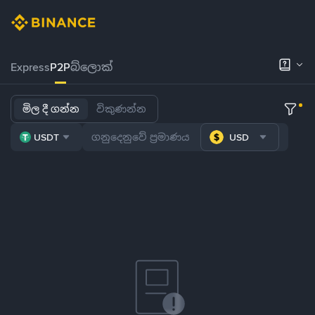
Express
P2P
බ්ලොක්
මිල දී ගන්න
විකුණන්න
USDT
USD