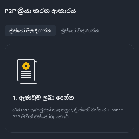
P2P ක්‍රියා කරන ආකාරය
ක්‍රිප්ටෝ මිල දී ගන්න
ක්‍රිප්ටෝ විකුණන්න
1. ඇණවුම ලබා දෙන්න
ඔබ P2P ඇණවුමක් කළ පසුව, ක්‍රිප්ටෝ වත්කම Binance
P2P මගින් එස්ක්‍රෝරු කෙරේ.