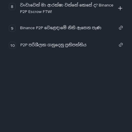
වංචාවෙන් මා ආරක්ෂා වන්නේ කෙසේ ද? Binance
8
P2P Escrow FTW!
Binance P2P වෙළෙඳාමේ නිති ඇසෙන පැණ
9
P2P පරිශීලක ගනුදෙනු ප්‍රතිපත්තිය
10