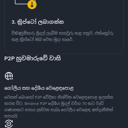
3. ක්‍රිප්ටෝ ලබාගන්න
විකිණුම්කරු මුදල් ලැබීම තහවුරු කළ පසුව, එස්ක්‍රෝරු
කළ ක්‍රිප්ටෝ ඔබ වෙත මුදා හැරේ.
P2P හුවමාරුවේ වාසි
ගෝලීය සහ දේශීය වෙළෙඳපොළ
වෙනත් බොහෝ P2P වේදිකා නිශ්චිත වෙළෙඳපොළ ඉලක්ක
කරන විට, Binance P2P දේශීය මුදල් වර්ග 70 කට වැඩි
ගණනකට සහය දක්වන සැබෑ ගෝලීය වෙළෙඳ අත්දැකීමක්
සපයයි.