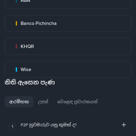
ABA
Banco Pichincha
KHQR
Wise
නිති ඇසෙන පැණ
ආරම්භක
උසස්
වෙළෙඳ ප්‍රචාරකයන්
P2P හුවමාරුව යනු කුමක් ද?
1