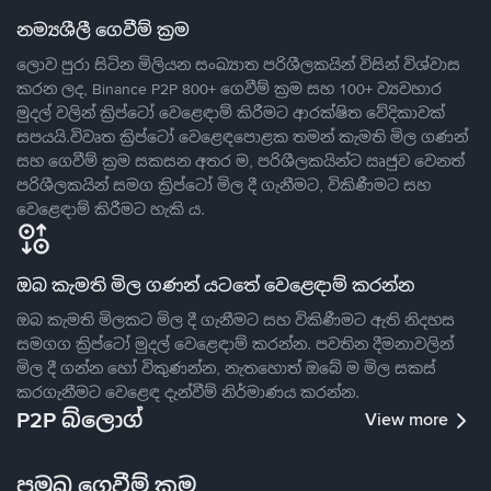
නම්‍යශීලී ගෙවීම් ක්‍රම
ලොව පුරා සිටින මිලියන සංඛ්‍යාත පරිශීලකයින් විසින් විශ්වාස
කරන ලද, Binance P2P 800+ ගෙවීම් ක්‍රම සහ 100+ ව්‍යවහාර
මුදල් වලින් ක්‍රිප්ටෝ වෙළෙඳාම් කිරීමට ආරක්ෂිත වේදිකාවක්
සපයයි.විවෘත ක්‍රිප්ටෝ වෙළෙඳපොළක තමන් කැමති මිල ගණන්
සහ ගෙවීම් ක්‍රම සකසන අතර ම, පරිශීලකයින්ට ඍජුව වෙනත්
පරිශීලකයින් සමග ක්‍රිප්ටෝ මිල දී ගැනීමට, විකිණීමට සහ
වෙළෙඳාම් කිරීමට හැකි ය.
ඔබ කැමති මිල ගණන් යටතේ වෙළෙඳාම් කරන්න
ඔබ කැමති මිලකට මිල දී ගැනීමට සහ විකිණීමට ඇති නිදහස
සමගග ක්‍රිප්ටෝ මුදල් වෙළෙඳාම් කරන්න. පවතින දීමනාවලින්
මිල දී ගන්න හෝ විකුණන්න, නැතහොත් ඔබේ ම මිල සකස්
කරගැනීමට වෙළෙඳ දැන්වීම් නිර්මාණය කරන්න.
P2P බ්ලොග්
View more
ප්‍රමුඛ ගෙවීම් ක්‍රම