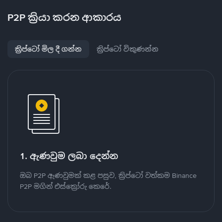
P2P ක්‍රියා කරන ආකාරය
ක්‍රිප්ටෝ මිල දී ගන්න
ක්‍රිප්ටෝ විකුණන්න
1. ඇණවුම ලබා දෙන්න
ඔබ P2P ඇණවුමක් කළ පසුව, ක්‍රිප්ටෝ වත්කම Binance
P2P මගින් එස්ක්‍රෝරු කෙරේ.