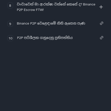
වංචාවෙන් මා ආරක්ෂා වන්නේ කෙසේ ද? Binance
8
P2P Escrow FTW!
Binance P2P වෙළෙඳාමේ නිති ඇසෙන පැණ
9
P2P පරිශීලක ගනුදෙනු ප්‍රතිපත්තිය
10