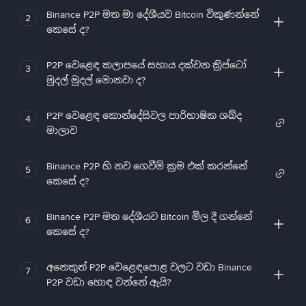
Binance P2P මත මා දේශීයව Bitcoin විකුණන්නේ
2
කෙසේ ද?
P2P වෙළෙඳ කලාපයේ සහාය දක්වන ක්‍රිප්ටෝ
3
මුදල් මුදල් මොනවා ද?
P2P වෙළෙඳ කොන්දේසිවල පාරිභාෂික ශබ්ද
4
මාලාව
Binance P2P හි නව ගෙවීම් ක්‍රම එක් කරන්නේ
5
කෙසේ ද?
Binance P2P මත දේශීයව Bitcoin මිල දී ගන්නේ
6
කෙසේ ද?
අනෙකුත් P2P වෙළෙඳපොළ වලට වඩා Binance
7
P2P වඩා හොඳ වන්නේ ඇයි?