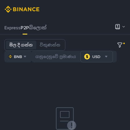
Express
P2P
බ්ලොක්
මිල දී ගන්න
විකුණන්න
BNB
USD