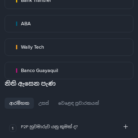
Bank Transfer
ABA
Wally Tech
Banco Guayaquil
නිති ඇසෙන පැණ
ආරම්භක
උසස්
වෙළෙඳ ප්‍රචාරකයන්
P2P හුවමාරුව යනු කුමක් ද?
1