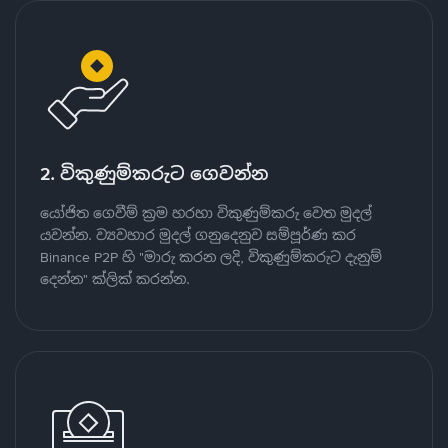
2. විකුණුම්කරුට ගෙවන්න
යෝජිත ගෙවීම් ක්‍රම හරහා විකුණුම්කරු වෙත මුදල්
යවන්න. ව්‍යවහාර මුදල් ගනුදෙනුව සම්පූර්ණ කර
Binance P2P හි "මාරු කරන ලදි, විකුණුම්කරුට දැනුම්
දෙන්න" ක්ලික් කරන්න.