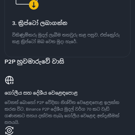
3. ක්‍රිප්ටෝ ලබාගන්න
විකිණුම්කරු මුදල් ලැබීම තහවුරු කළ පසුව, එස්ක්‍රෝරු
කළ ක්‍රිප්ටෝ ඔබ වෙත මුදා හැරේ.
P2P හුවමාරුවේ වාසි
ගෝලීය සහ දේශීය වෙළෙඳපොළ
වෙනත් බොහෝ P2P වේදිකා නිශ්චිත වෙළෙඳපොළ ඉලක්ක
කරන විට, Binance P2P දේශීය මුදල් වර්ග 70 කට වැඩි
ගණනකට සහය දක්වන සැබෑ ගෝලීය වෙළෙඳ අත්දැකීමක්
සපයයි.