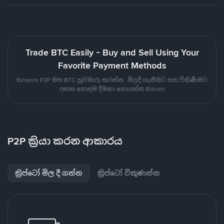
Trade BTC Easily - Buy and Sell Using Your
Favorite Payment Methods
Binance P2P මත BTC හුවමාරු කරන්න. මිලදී ගැනීමට සහ විකිණීමට
පහත හොඳම දීමනා සොයන්න Bitcoin
P2P ක්‍රියා කරන ආකාරය
ක්‍රිප්ටෝ මිල දී ගන්න
ක්‍රිප්ටෝ විකුණන්න