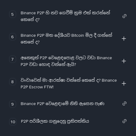
Binance P2P හි නව ගෙවීම් ක්‍රම එක් කරන්නේ
5
කෙසේ ද?
Binance P2P මත දේශීයව Bitcoin මිල දී ගන්නේ
6
කෙසේ ද?
අනෙකුත් P2P වෙළෙඳපොළ වලට වඩා Binance
7
P2P වඩා හොඳ වන්නේ ඇයි?
වංචාවෙන් මා ආරක්ෂා වන්නේ කෙසේ ද? Binance
8
P2P Escrow FTW!
Binance P2P වෙළෙඳාමේ නිති ඇසෙන පැණ
9
P2P පරිශීලක ගනුදෙනු ප්‍රතිපත්තිය
10