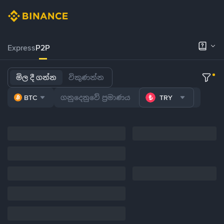
Express
P2P
මිල දී ගන්න
විකුණන්න
BTC
TRY