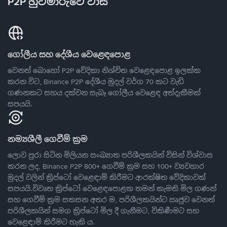
P2P හුවමාරුවේ වාසි
ගෝලීය සහ දේශීය වෙළෙඳපොළ
වෙනත් බොහෝ P2P වේදිකා නිශ්චිත වෙළෙඳපොළ ඉලක්ක
කරන විට, Binance P2P දේශීය මුදල් වර්ග 70 කට වැඩි
ගණනකට සහය දක්වන සැබෑ ගෝලීය වෙළෙඳ අත්දැකීමක්
සපයයි.
නම්‍යශීලී ගෙවීම් ක්‍රම
ලොව පුරා සිටින මිලියන සංඛ්‍යාත පරිශීලකයින් විසින් විශ්වාස
කරන ලද, Binance P2P 800+ ගෙවීම් ක්‍රම සහ 100+ ව්‍යවහාර
මුදල් වලින් ක්‍රිප්ටෝ වෙළෙඳාම් කිරීමට ආරක්ෂිත වේදිකාවක්
සපයයි.විවෘත ක්‍රිප්ටෝ වෙළෙඳපොළක තමන් කැමති මිල ගණන්
සහ ගෙවීම් ක්‍රම සකසන අතර ම, පරිශීලකයින්ට ඍජුව වෙනත්
පරිශීලකයින් සමග ක්‍රිප්ටෝ මිල දී ගැනීමට, විකිණීමට සහ
වෙළෙඳාම් කිරීමට හැකි ය.