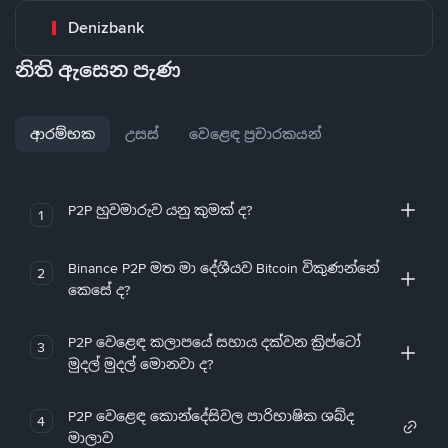
Denizbank
නිති ඇසෙන පැණ
ආරම්භක
උසස්
වෙළෙඳ ප්‍රචාරකයන්
P2P හුවමාරුව යනු කුමක් ද?
1
Binance P2P මත මා දේශීයව Bitcoin විකුණන්නේ
2
කෙසේ ද?
P2P වෙළෙඳ කලාපයේ සහාය දක්වන ක්‍රිප්ටෝ
3
මුදල් මුදල් මොනවා ද?
P2P වෙළෙඳ කොන්දේසිවල පාරිභාෂික ශබ්ද
4
මාලාව