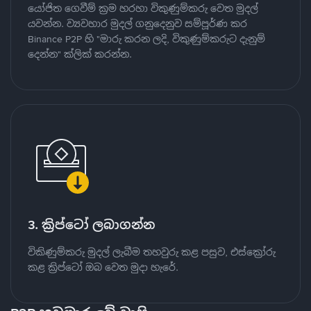
යෝජිත ගෙවීම් ක්‍රම හරහා විකුණුම්කරු වෙත මුදල්
යවන්න. ව්‍යවහාර මුදල් ගනුදෙනුව සම්පූර්ණ කර
Binance P2P හි "මාරු කරන ලදි, විකුණුම්කරුට දැනුම්
දෙන්න" ක්ලික් කරන්න.
3. ක්‍රිප්ටෝ ලබාගන්න
විකිණුම්කරු මුදල් ලැබීම තහවුරු කළ පසුව, එස්ක්‍රෝරු
කළ ක්‍රිප්ටෝ ඔබ වෙත මුදා හැරේ.