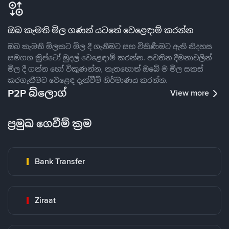
ඔබ කැමති මිල ගණන් යටතේ වෙළෙඳාම් කරන්න
ඔබ කැමති මිලකට මිල දී ගැනීමට සහ විකිණීමට ඇති නිදහස
සමගග ක්‍රිප්ටෝ මුදල් වෙළෙඳාම් කරන්න. පවතින දීමනාවලින්
මිල දී ගන්න හෝ විකුණන්න, නැතහොත් ඔබේ ම මිල සකස්
කරගැනීමට වෙළෙඳ දැන්වීම් නිර්මාණය කරන්න.
P2P බ්ලොග්
View more
ප්‍රමුඛ ගෙවීම් ක්‍රම
Bank Transfer
Ziraat