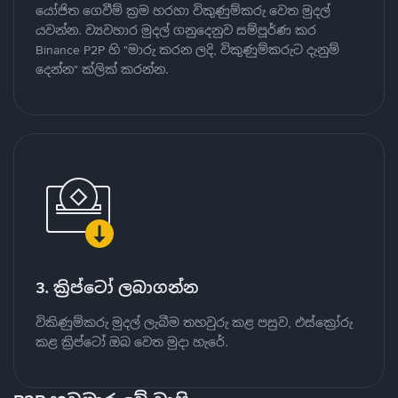
යෝජිත ගෙවීම් ක්‍රම හරහා විකුණුම්කරු වෙත මුදල්
යවන්න. ව්‍යවහාර මුදල් ගනුදෙනුව සම්පූර්ණ කර
Binance P2P හි "මාරු කරන ලදි, විකුණුම්කරුට දැනුම්
දෙන්න" ක්ලික් කරන්න.
3. ක්‍රිප්ටෝ ලබාගන්න
විකිණුම්කරු මුදල් ලැබීම තහවුරු කළ පසුව, එස්ක්‍රෝරු
කළ ක්‍රිප්ටෝ ඔබ වෙත මුදා හැරේ.