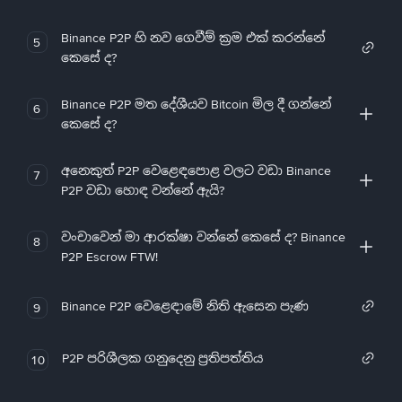
Binance P2P හි නව ගෙවීම් ක්‍රම එක් කරන්නේ
5
කෙසේ ද?
Binance P2P මත දේශීයව Bitcoin මිල දී ගන්නේ
6
කෙසේ ද?
අනෙකුත් P2P වෙළෙඳපොළ වලට වඩා Binance
7
P2P වඩා හොඳ වන්නේ ඇයි?
වංචාවෙන් මා ආරක්ෂා වන්නේ කෙසේ ද? Binance
8
P2P Escrow FTW!
Binance P2P වෙළෙඳාමේ නිති ඇසෙන පැණ
9
P2P පරිශීලක ගනුදෙනු ප්‍රතිපත්තිය
10