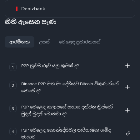
Denizbank
නිති ඇසෙන පැණ
ආරම්භක
උසස්
වෙළෙඳ ප්‍රචාරකයන්
P2P හුවමාරුව යනු කුමක් ද?
1
Binance P2P මත මා දේශීයව Bitcoin විකුණන්නේ
2
කෙසේ ද?
P2P වෙළෙඳ කලාපයේ සහාය දක්වන ක්‍රිප්ටෝ
3
මුදල් මුදල් මොනවා ද?
P2P වෙළෙඳ කොන්දේසිවල පාරිභාෂික ශබ්ද
4
මාලාව