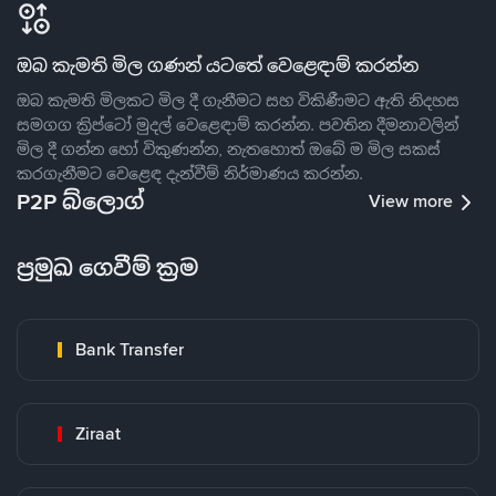
ඔබ කැමති මිල ගණන් යටතේ වෙළෙඳාම් කරන්න
ඔබ කැමති මිලකට මිල දී ගැනීමට සහ විකිණීමට ඇති නිදහස
සමගග ක්‍රිප්ටෝ මුදල් වෙළෙඳාම් කරන්න. පවතින දීමනාවලින්
මිල දී ගන්න හෝ විකුණන්න, නැතහොත් ඔබේ ම මිල සකස්
කරගැනීමට වෙළෙඳ දැන්වීම් නිර්මාණය කරන්න.
P2P බ්ලොග්
View more
ප්‍රමුඛ ගෙවීම් ක්‍රම
Bank Transfer
Ziraat