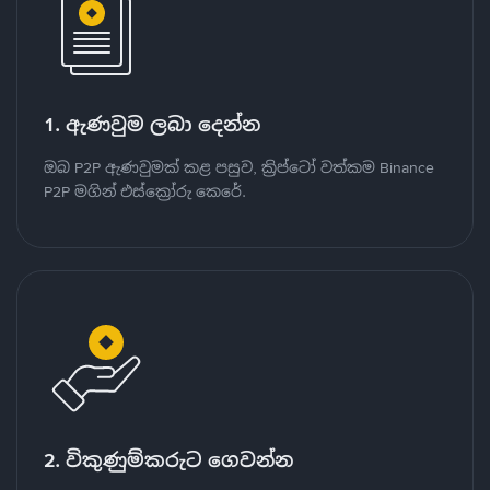
1. ඇණවුම ලබා දෙන්න
ඔබ P2P ඇණවුමක් කළ පසුව, ක්‍රිප්ටෝ වත්කම Binance
P2P මගින් එස්ක්‍රෝරු කෙරේ.
2. විකුණුම්කරුට ගෙවන්න