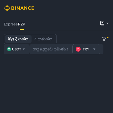
Express
P2P
මිල දී ගන්න
විකුණන්න
USDT
TRY