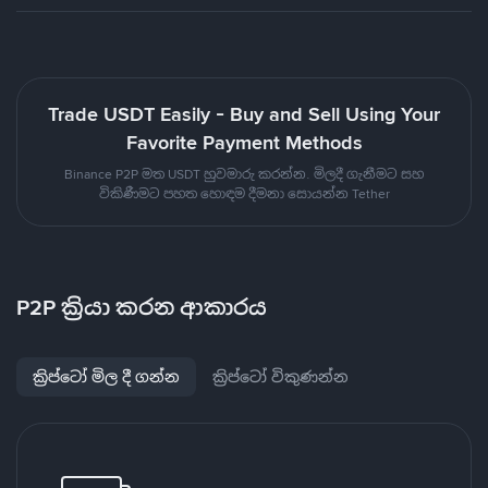
Trade USDT Easily - Buy and Sell Using Your
Favorite Payment Methods
Binance P2P මත USDT හුවමාරු කරන්න. මිලදී ගැනීමට සහ
විකිණීමට පහත හොඳම දීමනා සොයන්න Tether
P2P ක්‍රියා කරන ආකාරය
ක්‍රිප්ටෝ මිල දී ගන්න
ක්‍රිප්ටෝ විකුණන්න