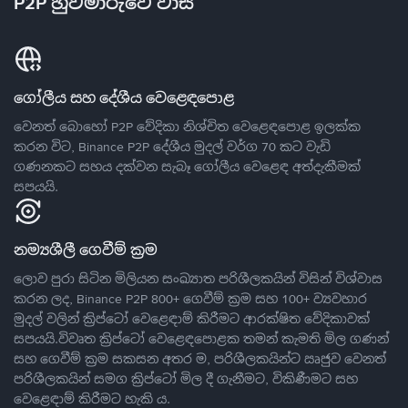
P2P හුවමාරුවේ වාසි
ගෝලීය සහ දේශීය වෙළෙඳපොළ
වෙනත් බොහෝ P2P වේදිකා නිශ්චිත වෙළෙඳපොළ ඉලක්ක
කරන විට, Binance P2P දේශීය මුදල් වර්ග 70 කට වැඩි
ගණනකට සහය දක්වන සැබෑ ගෝලීය වෙළෙඳ අත්දැකීමක්
සපයයි.
නම්‍යශීලී ගෙවීම් ක්‍රම
ලොව පුරා සිටින මිලියන සංඛ්‍යාත පරිශීලකයින් විසින් විශ්වාස
කරන ලද, Binance P2P 800+ ගෙවීම් ක්‍රම සහ 100+ ව්‍යවහාර
මුදල් වලින් ක්‍රිප්ටෝ වෙළෙඳාම් කිරීමට ආරක්ෂිත වේදිකාවක්
සපයයි.විවෘත ක්‍රිප්ටෝ වෙළෙඳපොළක තමන් කැමති මිල ගණන්
සහ ගෙවීම් ක්‍රම සකසන අතර ම, පරිශීලකයින්ට ඍජුව වෙනත්
පරිශීලකයින් සමග ක්‍රිප්ටෝ මිල දී ගැනීමට, විකිණීමට සහ
වෙළෙඳාම් කිරීමට හැකි ය.