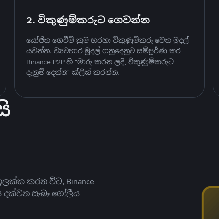
2. විකුණුම්කරුට ගෙවන්න
යෝජිත ගෙවීම් ක්‍රම හරහා විකුණුම්කරු වෙත මුදල්
යවන්න. ව්‍යවහාර මුදල් ගනුදෙනුව සම්පූර්ණ කර
Binance P2P හි "මාරු කරන ලදි, විකුණුම්කරුට
දැනුම් දෙන්න" ක්ලික් කරන්න.
ි
ලක්ක කරන විට, Binance
ය දක්වන සැබෑ ගෝලීය