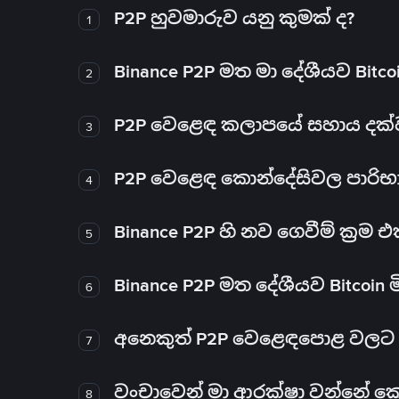
P2P හුවමාරුව යනු කුමක් ද?
1
Binance P2P මත මා දේශීයව Bitc
2
P2P වෙළෙඳ කලාපයේ සහාය දක්වන 
3
P2P වෙළෙඳ කොන්දේසිවල පාරිභ
4
Binance P2P හි නව ගෙවීම් ක්‍රම
5
Binance P2P මත දේශීයව Bitcoin 
6
අනෙකුත් P2P වෙළෙඳපොළ වලට ව
7
වංචාවෙන් මා ආරක්ෂා වන්නේ කෙස
8