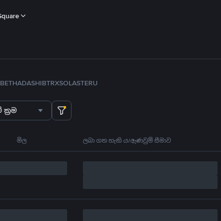
Square
B
ETH
ADA
SHIB
TRX
SOL
ASTER
U
 ක්‍රම
මිල
ලබා ගත හැකි ය/ඇණවුම් සීමාව