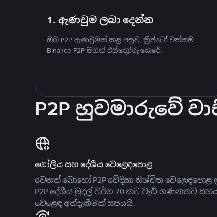
1. ඇණවුම ලබා දෙන්න
ඔබ P2P ඇණවුමක් කළ පසුව, ක්‍රිප්ටෝ වත්කම
Binance P2P මගින් එස්ක්‍රෝරු කෙරේ.
P2P හුවමාරුවේ වාස
ගෝලීය සහ දේශීය වෙළෙඳපොළ
වෙනත් බොහෝ P2P වේදිකා නිශ්චිත වෙළෙඳපොළ ඉ
P2P දේශීය මුදල් වර්ග 70 කට වැඩි ගණනකට සහ
වෙළෙඳ අත්දැකීමක් සපයයි.