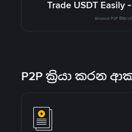
Trade USDT Easily -
Binance P2P මත 
P2P ක්‍රියා කරන ආ