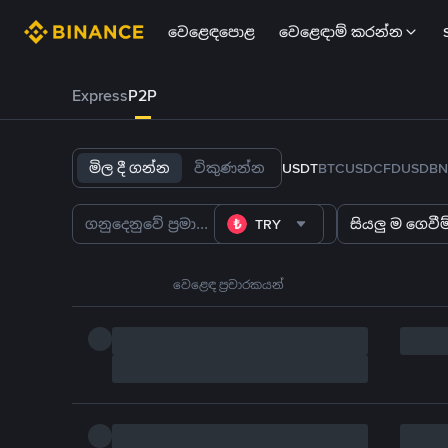
වෙළෙඳපොළ
වෙළෙඳාම් කරන්න
Express
P2P
මිල දී ගන්න
විකුණන්න
USDT
BTC
USDC
FDUSD
BN
TRY
සියලු ම ගෙවීම්
වෙළෙඳ ප්‍රචාරකයන්