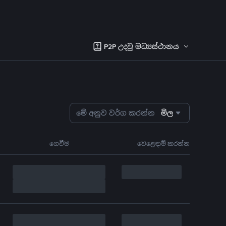
P2P උදවු මධ්‍යස්ථානය
මේ අනුව වර්ග කරන්න
මිල
ගෙවීම
වෙළෙඳාම් කරන්න