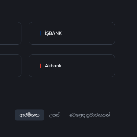
İŞBANK
Akbank
ආරම්භක
උසස්
වෙළෙඳ ප්‍රචාරකයන්