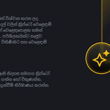
සින් විශ්වාස කරන ලද,
දල් වලින් ක්‍රිප්ටෝ වෙළෙඳාම්
ිප්ටෝ වෙළෙඳපොළක තමන්
, පරිශීලකයින්ට ඍජුව
ට, විකිණීමට සහ වෙළෙඳාම්
ති නිදහස සමගග ක්‍රිප්ටෝ
දී ගන්න හෝ විකුණන්න,
න්වීම් නිර්මාණය කරන්න.