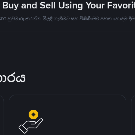
 Buy and Sell Using Your Favo
USDT හුවමාරු කරන්න. මිලදී ගැනීමට සහ විකිණීමට පහත හොඳම දීම
කාරය