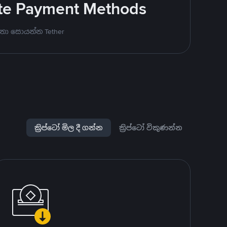
rite Payment Methods
නා සොයන්න Tether
ක්‍රිප්ටෝ මිල දී ගන්න
ක්‍රිප්ටෝ විකුණන්න