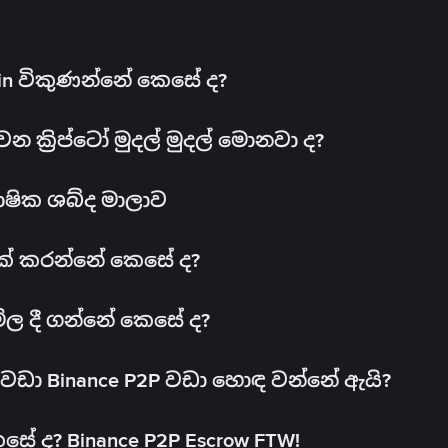
oin විකුණන්නේ කෙසේ ද?
ක්‍රිප්ටෝ මුදල් මුදල් මොනවා ද?
ාෂික ශබ්ද මාලාව
 එක් කරන්නේ කෙසේ ද?
මිල දී ගන්නේ කෙසේ ද?
ඩා Binance P2P වඩා හොඳ වන්නේ ඇයි?
ේ ද? Binance P2P Escrow FTW!