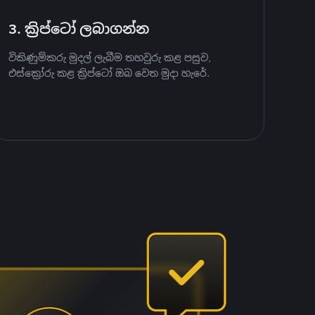
3. ක්‍රිප්ටෝ ලබාගන්න
විකිණුම්කරු මුදල් ලැබීම තහවුරු කළ පසුව,
එස්ක්‍රෝරු කළ ක්‍රිප්ටෝ ඔබ වෙත මුදා හැරේ.