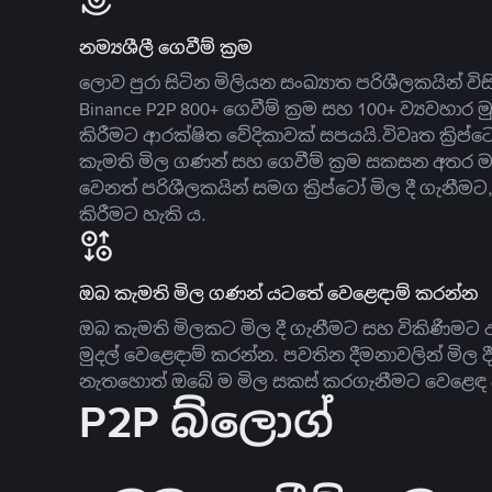
නම්‍යශීලී ගෙවීම් ක්‍රම
ලොව පුරා සිටින මිලියන සංඛ්‍යාත පරිශීලකයින් වි
Binance P2P 800+ ගෙවීම් ක්‍රම සහ 100+ ව්‍යවහාර මු
කිරීමට ආරක්ෂිත වේදිකාවක් සපයයි.විවෘත ක්‍ර
කැමති මිල ගණන් සහ ගෙවීම් ක්‍රම සකසන අතර ම
වෙනත් පරිශීලකයින් සමග ක්‍රිප්ටෝ මිල දී ගැනීම
කිරීමට හැකි ය.
ඔබ කැමති මිල ගණන් යටතේ වෙළෙඳාම් කරන්න
ඔබ කැමති මිලකට මිල දී ගැනීමට සහ විකිණීමට ඇ
මුදල් වෙළෙඳාම් කරන්න. පවතින දීමනාවලින් මිල 
නැතහොත් ඔබේ ම මිල සකස් කරගැනීමට වෙළෙඳ දැ
P2P බ්ලොග්