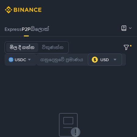
Express
P2P
බ්ලොක්
මිල දී ගන්න
විකුණන්න
USDC
USD