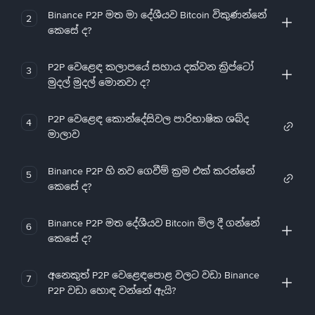
Binance P2P මත මා දේශීයව Bitcoin විකුණන්නේ
2
කෙසේ ද?
P2P වෙළෙඳ කලාපයේ සහාය දක්වන ක්‍රිප්ටෝ
3
මුදල් මුදල් මොනවා ද?
P2P වෙළෙඳ කොන්දේසිවල පාරිභාෂික ශබ්ද
4
මාලාව
Binance P2P හි නව ගෙවීම් ක්‍රම එක් කරන්නේ
5
කෙසේ ද?
Binance P2P මත දේශීයව Bitcoin මිල දී ගන්නේ
6
කෙසේ ද?
අනෙකුත් P2P වෙළෙඳපොළ වලට වඩා Binance
7
P2P වඩා හොඳ වන්නේ ඇයි?