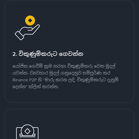
2. විකුණුම්කරුට ගෙවන්න
යෝජිත ගෙවීම් ක්‍රම හරහා විකුණුම්කරු වෙත මුදල්
යවන්න. ව්‍යවහාර මුදල් ගනුදෙනුව සම්පූර්ණ කර
Binance P2P හි "මාරු කරන ලදි, විකුණුම්කරුට දැනුම්
දෙන්න" ක්ලික් කරන්න.