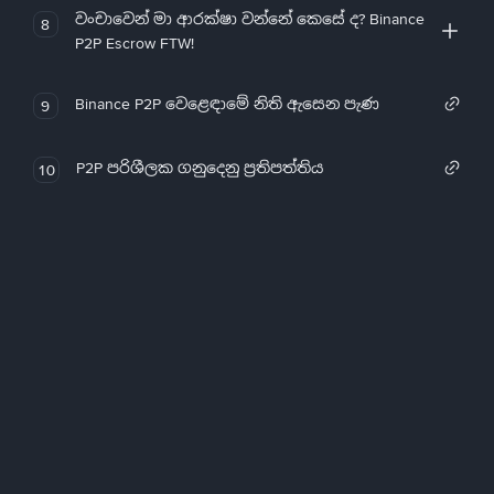
වංචාවෙන් මා ආරක්ෂා වන්නේ කෙසේ ද? Binance
8
P2P Escrow FTW!
Binance P2P වෙළෙඳාමේ නිති ඇසෙන පැණ
9
P2P පරිශීලක ගනුදෙනු ප්‍රතිපත්තිය
10