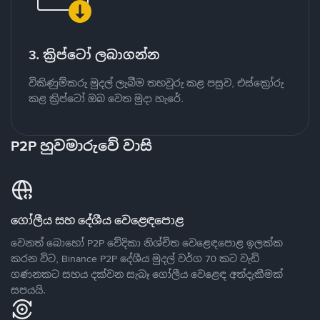
3. ක්‍රිප්ටෝ ලබාගන්න
විකිණුම්කරු මුදල් ලැබීම තහවුරු කළ පසුව, එස්ක්‍රෝරු
කළ ක්‍රිප්ටෝ ඔබ වෙත මුදා හැරේ.
P2P හුවමාරුවේ වාසි
ගෝලීය සහ දේශීය වෙළෙඳපොළ
වෙනත් බොහෝ P2P වේදිකා නිශ්චිත වෙළෙඳපොළ ඉලක්ක
කරන විට, Binance P2P දේශීය මුදල් වර්ග 70 කට වැඩි
ගණනකට සහය දක්වන සැබෑ ගෝලීය වෙළෙඳ අත්දැකීමක්
සපයයි.