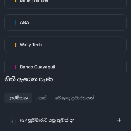
Bank Transfer
ABA
Wally Tech
Banco Guayaquil
නිති ඇසෙන පැණ
ආරම්භක
උසස්
වෙළෙඳ ප්‍රචාරකයන්
P2P හුවමාරුව යනු කුමක් ද?
1