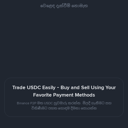
වෙළෙඳ දැන්වීම් නොමැත
Trade USDC Easily - Buy and Sell Using Your
Favorite Payment Methods
Binance P2P මත USDC හුවමාරු කරන්න. මිලදී ගැනීමට සහ
විකිණීමට පහත හොඳම දීමනා සොයන්න