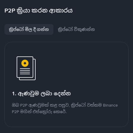
P2P ක්‍රියා කරන ආකාරය
ක්‍රිප්ටෝ මිල දී ගන්න
ක්‍රිප්ටෝ විකුණන්න
1. ඇණවුම ලබා දෙන්න
ඔබ P2P ඇණවුමක් කළ පසුව, ක්‍රිප්ටෝ වත්කම Binance
P2P මගින් එස්ක්‍රෝරු කෙරේ.