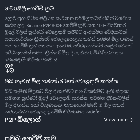
නම්‍යශීලී ගෙවීම් ක්‍රම
ලොව පුරා සිටින මිලියන සංඛ්‍යාත පරිශීලකයින් විසින් විශ්වාස
කරන ලද, Binance P2P 800+ ගෙවීම් ක්‍රම සහ 100+ ව්‍යවහාර
මුදල් වලින් ක්‍රිප්ටෝ වෙළෙඳාම් කිරීමට ආරක්ෂිත වේදිකාවක්
සපයයි.විවෘත ක්‍රිප්ටෝ වෙළෙඳපොළක තමන් කැමති මිල ගණන්
සහ ගෙවීම් ක්‍රම සකසන අතර ම, පරිශීලකයින්ට ඍජුව වෙනත්
පරිශීලකයින් සමග ක්‍රිප්ටෝ මිල දී ගැනීමට, විකිණීමට සහ
වෙළෙඳාම් කිරීමට හැකි ය.
ඔබ කැමති මිල ගණන් යටතේ වෙළෙඳාම් කරන්න
ඔබ කැමති මිලකට මිල දී ගැනීමට සහ විකිණීමට ඇති නිදහස
සමගග ක්‍රිප්ටෝ මුදල් වෙළෙඳාම් කරන්න. පවතින දීමනාවලින්
මිල දී ගන්න හෝ විකුණන්න, නැතහොත් ඔබේ ම මිල සකස්
කරගැනීමට වෙළෙඳ දැන්වීම් නිර්මාණය කරන්න.
P2P බ්ලොග්
View more
ප්‍රමුඛ ගෙවීම් ක්‍රම