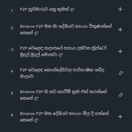
P2P හුවමාරුව යනු කුමක් ද?
1
Binance P2P මත මා දේශීයව Bitcoin විකුණන්නේ
2
කෙසේ ද?
P2P වෙළෙඳ කලාපයේ සහාය දක්වන ක්‍රිප්ටෝ
3
මුදල් මුදල් මොනවා ද?
P2P වෙළෙඳ කොන්දේසිවල පාරිභාෂික ශබ්ද
4
මාලාව
Binance P2P හි නව ගෙවීම් ක්‍රම එක් කරන්නේ
5
කෙසේ ද?
Binance P2P මත දේශීයව Bitcoin මිල දී ගන්නේ
6
කෙසේ ද?