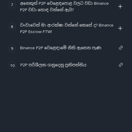
අනෙකුත් P2P වෙළෙඳපොළ වලට වඩා Binance
7
P2P වඩා හොඳ වන්නේ ඇයි?
වංචාවෙන් මා ආරක්ෂා වන්නේ කෙසේ ද? Binance
8
P2P Escrow FTW!
Binance P2P වෙළෙඳාමේ නිති ඇසෙන පැණ
9
P2P පරිශීලක ගනුදෙනු ප්‍රතිපත්තිය
10