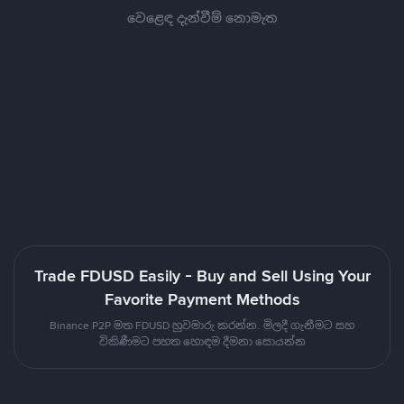
වෙළෙඳ දැන්වීම් නොමැත
Trade FDUSD Easily - Buy and Sell Using Your
Favorite Payment Methods
Binance P2P මත FDUSD හුවමාරු කරන්න. මිලදී ගැනීමට සහ
විකිණීමට පහත හොඳම දීමනා සොයන්න