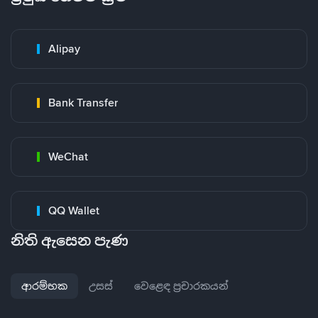
Alipay
Bank Transfer
WeChat
QQ Wallet
නිති ඇසෙන පැණ
ආරම්භක
උසස්
වෙළෙඳ ප්‍රචාරකයන්