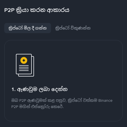
P2P ක්‍රියා කරන ආකාරය
ක්‍රිප්ටෝ මිල දී ගන්න
ක්‍රිප්ටෝ විකුණන්න
1. ඇණවුම ලබා දෙන්න
ඔබ P2P ඇණවුමක් කළ පසුව, ක්‍රිප්ටෝ වත්කම Binance
P2P මගින් එස්ක්‍රෝරු කෙරේ.