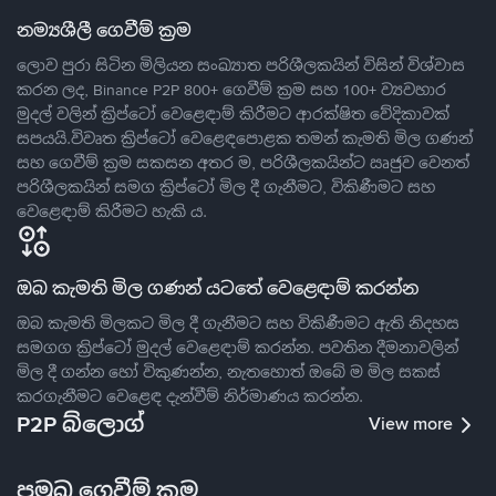
නම්‍යශීලී ගෙවීම් ක්‍රම
ලොව පුරා සිටින මිලියන සංඛ්‍යාත පරිශීලකයින් විසින් විශ්වාස
කරන ලද, Binance P2P 800+ ගෙවීම් ක්‍රම සහ 100+ ව්‍යවහාර
මුදල් වලින් ක්‍රිප්ටෝ වෙළෙඳාම් කිරීමට ආරක්ෂිත වේදිකාවක්
සපයයි.විවෘත ක්‍රිප්ටෝ වෙළෙඳපොළක තමන් කැමති මිල ගණන්
සහ ගෙවීම් ක්‍රම සකසන අතර ම, පරිශීලකයින්ට ඍජුව වෙනත්
පරිශීලකයින් සමග ක්‍රිප්ටෝ මිල දී ගැනීමට, විකිණීමට සහ
වෙළෙඳාම් කිරීමට හැකි ය.
ඔබ කැමති මිල ගණන් යටතේ වෙළෙඳාම් කරන්න
ඔබ කැමති මිලකට මිල දී ගැනීමට සහ විකිණීමට ඇති නිදහස
සමගග ක්‍රිප්ටෝ මුදල් වෙළෙඳාම් කරන්න. පවතින දීමනාවලින්
මිල දී ගන්න හෝ විකුණන්න, නැතහොත් ඔබේ ම මිල සකස්
කරගැනීමට වෙළෙඳ දැන්වීම් නිර්මාණය කරන්න.
P2P බ්ලොග්
View more
ප්‍රමුඛ ගෙවීම් ක්‍රම