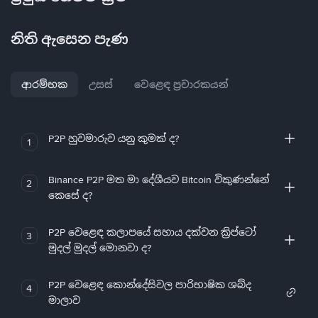
නිති ඇසෙන පැණ
ආරම්භක
උසස්
වෙළෙඳ ප්‍රචාරකයන්
P2P හුවමාරුව යනු කුමක් ද?
1
Binance P2P මත මා දේශීයව Bitcoin විකුණන්නේ
2
කෙසේ ද?
P2P වෙළෙඳ කලාපයේ සහාය දක්වන ක්‍රිප්ටෝ
3
මුදල් මුදල් මොනවා ද?
P2P වෙළෙඳ කොන්දේසිවල පාරිභාෂික ශබ්ද
4
මාලාව