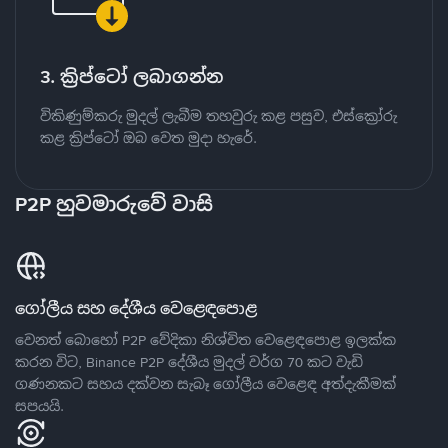
3. ක්‍රිප්ටෝ ලබාගන්න
විකිණුම්කරු මුදල් ලැබීම තහවුරු කළ පසුව, එස්ක්‍රෝරු
කළ ක්‍රිප්ටෝ ඔබ වෙත මුදා හැරේ.
P2P හුවමාරුවේ වාසි
ගෝලීය සහ දේශීය වෙළෙඳපොළ
වෙනත් බොහෝ P2P වේදිකා නිශ්චිත වෙළෙඳපොළ ඉලක්ක
කරන විට, Binance P2P දේශීය මුදල් වර්ග 70 කට වැඩි
ගණනකට සහය දක්වන සැබෑ ගෝලීය වෙළෙඳ අත්දැකීමක්
සපයයි.