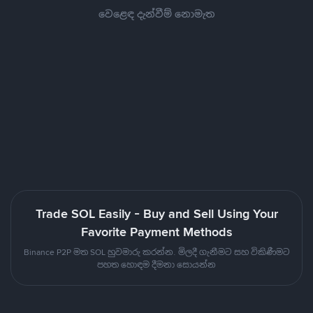
වෙළෙඳ දැන්වීම් නොමැත
Trade SOL Easily - Buy and Sell Using Your
Favorite Payment Methods
Binance P2P මත SOL හුවමාරු කරන්න. මිලදී ගැනීමට සහ විකිණීමට
පහත හොඳම දීමනා සොයන්න