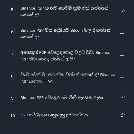
Binance P2P හි නව ගෙවීම් ක්‍රම එක් කරන්නේ
5
කෙසේ ද?
Binance P2P මත දේශීයව Bitcoin මිල දී ගන්නේ
6
කෙසේ ද?
අනෙකුත් P2P වෙළෙඳපොළ වලට වඩා Binance
7
P2P වඩා හොඳ වන්නේ ඇයි?
වංචාවෙන් මා ආරක්ෂා වන්නේ කෙසේ ද? Binance
8
P2P Escrow FTW!
Binance P2P වෙළෙඳාමේ නිති ඇසෙන පැණ
9
P2P පරිශීලක ගනුදෙනු ප්‍රතිපත්තිය
10