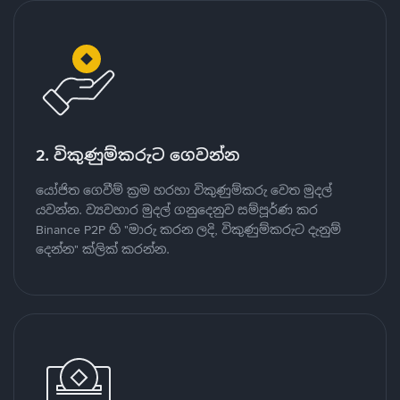
2. විකුණුම්කරුට ගෙවන්න
යෝජිත ගෙවීම් ක්‍රම හරහා විකුණුම්කරු වෙත මුදල්
යවන්න. ව්‍යවහාර මුදල් ගනුදෙනුව සම්පූර්ණ කර
Binance P2P හි "මාරු කරන ලදි, විකුණුම්කරුට දැනුම්
දෙන්න" ක්ලික් කරන්න.