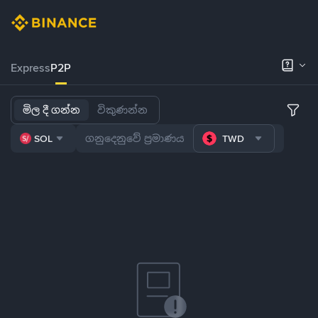
Express
P2P
මිල දී ගන්න
විකුණන්න
SOL
TWD